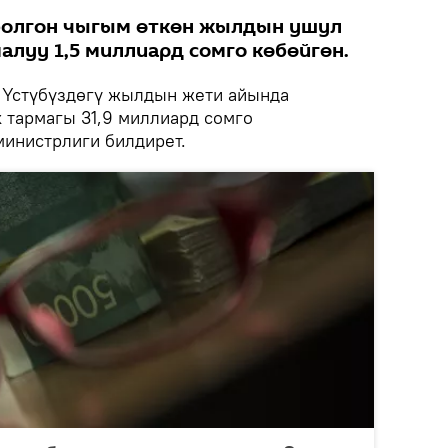
болгон чыгым өткөн жылдын ушул
луу 1,5 миллиард сомго көбөйгөн.
.
Үстүбүздөгү жылдын жети айында
тармагы 31,9 миллиард сомго
инистрлиги билдирет.