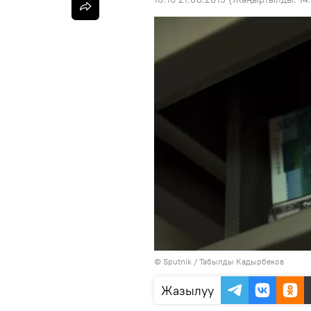
©
Sputnik / Табылды Кадырбеков
Жазылуу