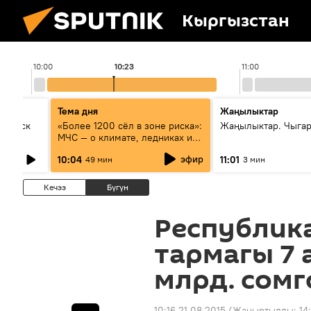
Кыргызстан
10:00
10:23
11:00
Тема дня
Жаңылыктар
Выпуск
«Более 1200 сёл в зоне риска»:
Жаңылыктар. Чыгар
МЧС — о климате, ледниках и
системе оповещения
эфир
10:04
11:01
49 мин
3 мин
населения
Кечээ
Бүгүн
Республик
тармагы 7 
млрд. сом
10:16 21.08.2015
(Жаңыртылды:
14