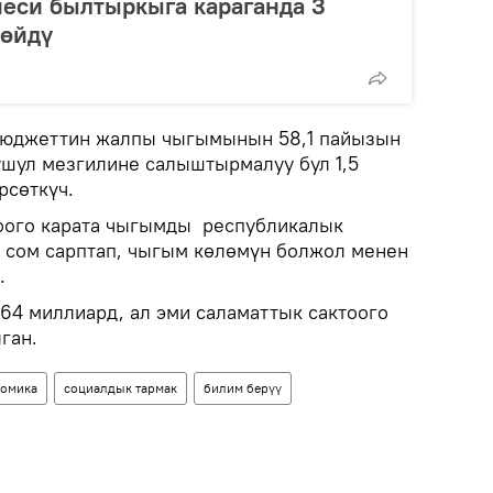
еси былтыркыга караганда 3
бөйдү
бюджеттин жалпы чыгымынын 58,1 пайызын
шул мезгилине салыштырмалуу бул 1,5
рсөткүч.
оого карата чыгымды республикалык
 сом сарптап, чыгым көлөмүн болжол менен
.
,64 миллиард, ал эми саламаттык сактоого
ган.
омика
социалдык тармак
билим берүү