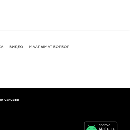
КА
ВИДЕО
МААЛЫМАТ БОРБОР
ык саясаты