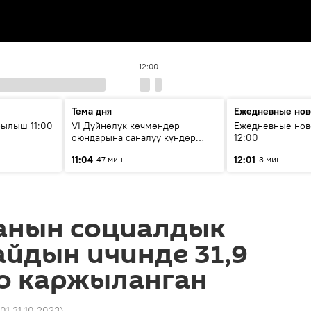
12:00
Тема дня
Ежедневные нов
ылыш 11:00
VI Дүйнөлүк көчмөндөр
Ежедневные нов
оюндарына саналуу күндөр
12:00
калды: даярдык иштери кайсы
11:04
12:01
47 мин
3 мин
этапка жетти?
анын социалдык
айдын ичинде 31,9
го каржыланган
:01 31.10.2023
)