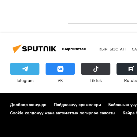
Кыргызстан
КЫРГЫЗСТАН
СА
Telegram
VK
ТikТоk
Rutub
Долбоор жөнүндө
Пайдалануу эрежелери
Байланыш үчү
Cookie колдонуу жана автоматтык логирлөө саясаты
Кайра