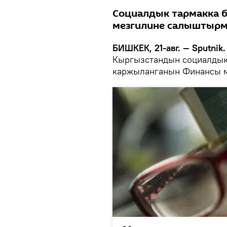
Социалдык тармакка 
мезгилине салыштырма
БИШКЕК, 21-авг. — Sputnik
Кыргызстандын социалдык 
каржыланганын Финансы м