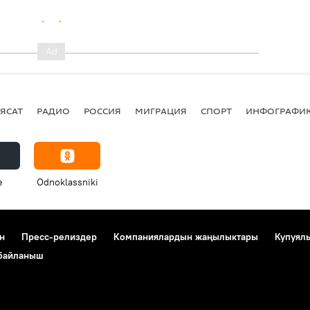
ЯСАТ
РАДИО
РОССИЯ
МИГРАЦИЯ
СПОРТ
ИНФОГРАФИ
e
Odnoklassniki
н
Пресс-релиздер
Компаниялардын жаңылыктары
Купуял
 байланыш