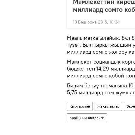
Мамлекеттин киреш
миллиард сомго кө
18 Баш оона 2015, 10:34
Маалыматка ылайык, бул 
түзөт. Былтыркы жылдын у
миллиард сомго жогору кө
Мамлекет социалдык корг
бюджеттен 14,29 миллиард
миллиард сомго көбөйткөн
Билим берүү тармагына 10
5,75 миллиард сом жумшал
Кыргызстан
Жаңылыктар
Экон
Каржы министрлиги