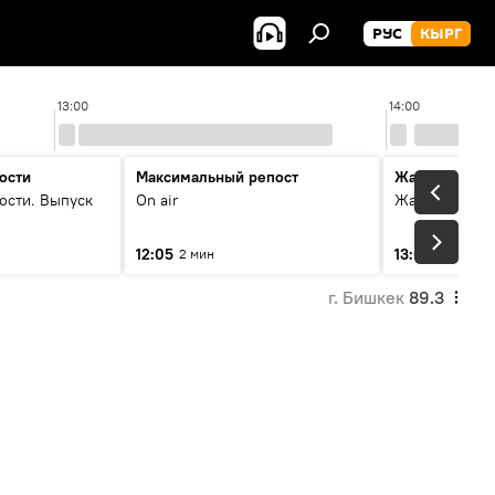
РУС
КЫРГ
13:00
14:00
ости
Максимальный репост
Жаңылыктар
ости. Выпуск
On air
Жаңылыктар.
12:05
13:01
2 мин
3 мин
г. Бишкек
89.3