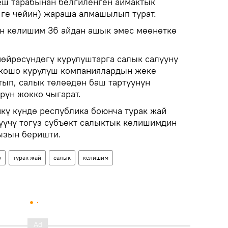
еш тарабынан белгиленген аймактык
 ге чейин) жараша алмашылып турат.
ен келишим 36 айдан ашык эмес мөөнөткө
чөйрөсүндөгү курулуштарга салык салууну
 кошо курулуш компаниялардын жеке
ып, салык төлөөдөн баш тартуунун
рүн жокко чыгарат.
кү күндө республика боюнча турак жай
үүчү тогуз субъект салыктык келишимдин
ызын беришти.
р
турак жай
салык
келишим