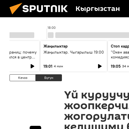
Кыргызстан
18:00
Жаңылыктар
Стоп кад
без границ: почему
Жаңылыктар. Чыгарылыш 19:00
"Окен ав
оказался в центре
комедия
знеса
19:01
19:05
4 мин
34 
Кечээ
Бүгүн
Үй курууч
жоопкерчи
жогорулат
келишими 