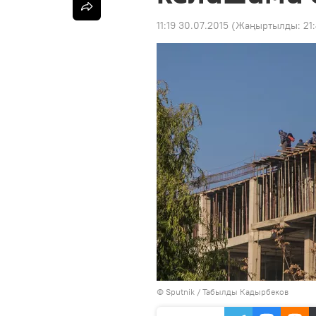
11:19 30.07.2015
(Жаңыртылды:
21
©
Sputnik / Табылды Кадырбеков