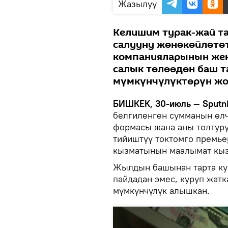
Жазылуу
Келишим турак-жай т
салууну жөнөкөйлөтөт
компанияларынын жек
салык төлөөдөн баш т
мүмкүнчүлүктөрүн жо
БИШКЕК, 30-июль — Sputni
белгиленген сумманын өл
формасы жана аны толтуру
тийиштүү токтомго премье
кызматынын маалымат кыз
Жылдын башынан тарта ку
пайдадан эмес, куруп жат
мүмкүнчүлүк алышкан.