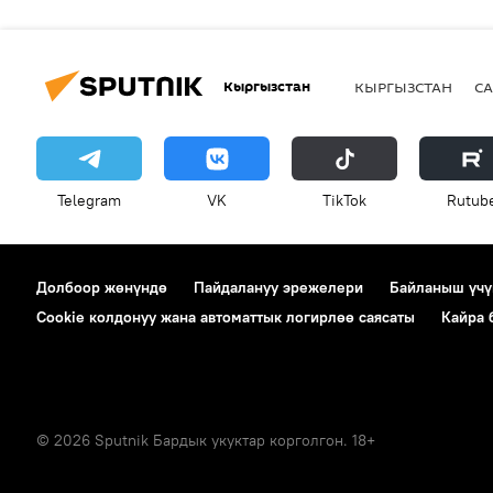
Кыргызстан
КЫРГЫЗСТАН
СА
Telegram
VK
ТikТоk
Rutub
Долбоор жөнүндө
Пайдалануу эрежелери
Байланыш үчү
Cookie колдонуу жана автоматтык логирлөө саясаты
Кайра
© 2026 Sputnik Бардык укуктар корголгон. 18+