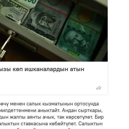
ызы көп ишканалардын атын
өчү менен салык кызматынын ортосунда
илдеттенмени аныктайт. Андан сырткары,
ын жалпы аянты ачык, так көрсөтүлөт. Бир
алыктын ставкасына көбөйтүлөт. Салыктын