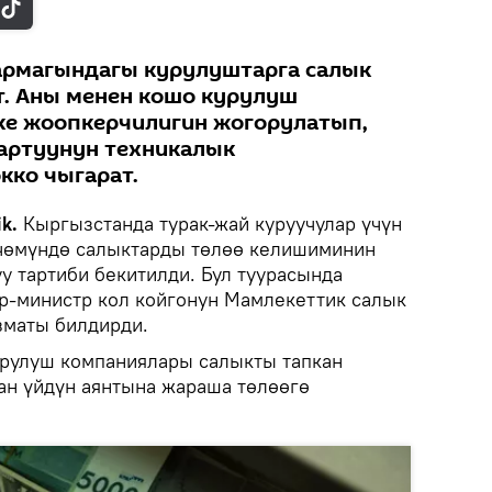
армагындагы курулуштарга салык
. Аны менен кошо курулуш
е жоопкерчилигин жогорулатып,
артуунун техникалык
кко чыгарат.
k.
Кыргызстанда турак-жай куруучулар үчүн
чөмүндө салыктарды төлөө келишиминин
у тартиби бекитилди. Бул туурасында
р-министр кол койгонун Мамлекеттик салык
маты билдирди.
рулуш компаниялары салыкты тапкан
кан үйдүн аянтына жараша төлөөгө