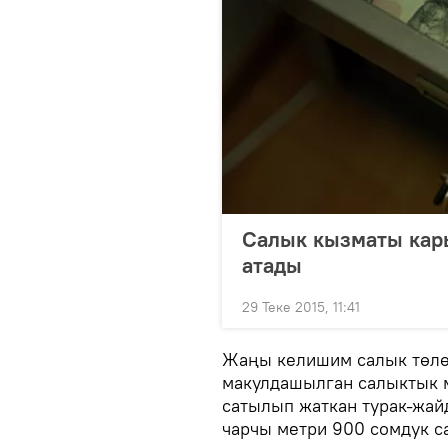
Салык кызматы кар
атады
29 Теке 2015, 11:41
Жаңы келишим салык төлө
макулдашылган салыктык м
сатылып жаткан турак-жайд
чарчы метри 900 сомдук с