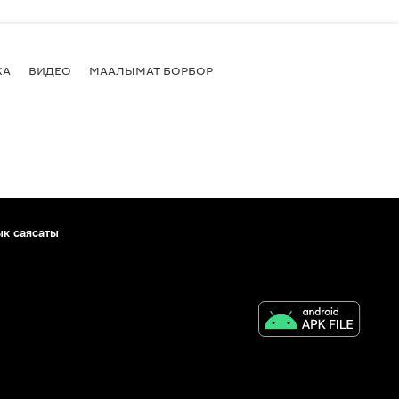
КА
ВИДЕО
МААЛЫМАТ БОРБОР
ык саясаты