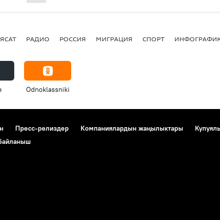
ЯСАТ
РАДИО
РОССИЯ
МИГРАЦИЯ
СПОРТ
ИНФОГРАФИ
e
Odnoklassniki
н
Пресс-релиздер
Компаниялардын жаңылыктары
Купуял
 байланыш