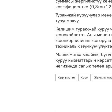
суммасы жергиликтүү кең
коэффициентке (0,3төн 1,2
Турак-жай куруучулар мен
түзүлмөкчү.
Келишим турак-жай куруу 
жөнөкөйлөтөт. Аны менен
жоопкерчилигин жогорулат
техникалык мүмкүнчүлүктө
Маалыматка ылайык, бүгүн
куруу кызматтарын көрсөт
негизинде салык төлөө ар
Кыргызстан
Коом
Жаңылыкта