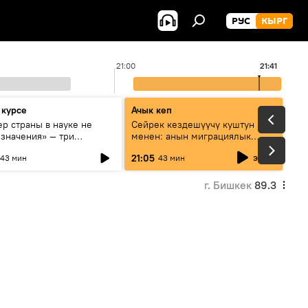
РУС
КЫРГ
21:00
21:41
 курсе
Ачык кеп
р страны в науке не
Сейрек кездешүүчү куштун изи
 значения» — три
менен: анын миграциялык
та о сотрудничестве
жолу эмнеден кабар берет?
эфир
21:05
43 мин
43 мин
и и Кыргызстана в
овании и исследованиях
г. Бишкек
89.3