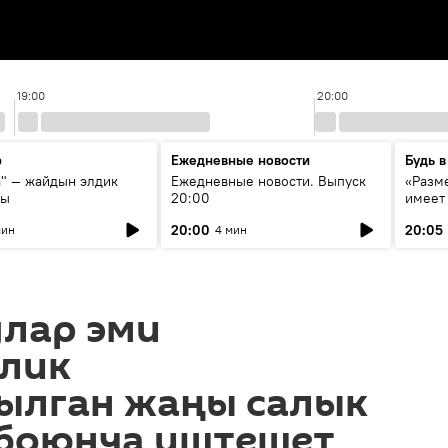
19:00
20:00
р
Ежедневные новости
Будь в
а" — жайдын элдик
Ежедневные новости. Выпуск
«Разме
сы
20:00
имеет
экспер
20:00
20:05
мин
4 мин
Росси
образ
улар эми
лик
ылган жаңы салык
боюнча иштешет