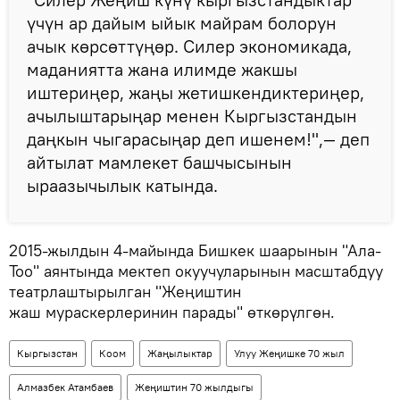
үчүн ар дайым ыйык майрам болорун
ачык көрсөттүңөр. Силер экономикада,
маданиятта жана илимде жакшы
иштериңер, жаңы жетишкендиктериңер,
ачылыштарыңар менен Кыргызстандын
даңкын чыгарасыңар деп ишенем!",— деп
айтылат мамлекет башчысынын
ыраазычылык катында.
2015-жылдын 4-майында Бишкек шаарынын "Ала-
Тоо" аянтында мектеп окуучуларынын масштабдуу
театрлаштырылган "Жеңиштин
жаш мураскерлеринин парады" өткөрүлгөн.
Кыргызстан
Коом
Жаңылыктар
Улуу Жеңишке 70 жыл
Алмазбек Атамбаев
Жеңиштин 70 жылдыгы