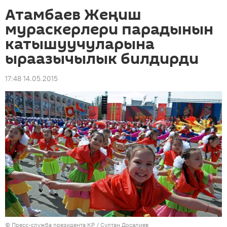
Атамбаев Жеңиш
мураскерлери парадынын
катышуучуларына
ыраазычылык билдирди
17:48 14.05.2015
©
Пресс-служба президента КР / Султан Досалиев