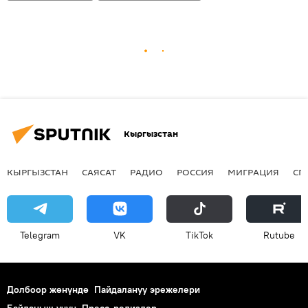
Кыргызстан
КЫРГЫЗСТАН
САЯСАТ
РАДИО
РОССИЯ
МИГРАЦИЯ
СП
Telegram
VK
ТikТоk
Rutube
Долбоор жөнүндө
Пайдалануу эрежелери
Байланыш үчүн
Пресс-релиздер