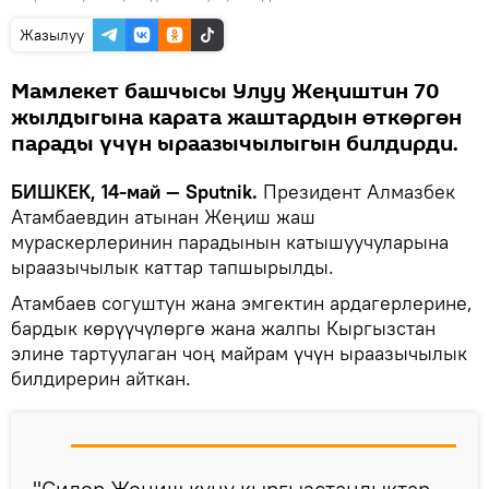
Жазылуу
Мамлекет башчысы Улуу Жеңиштин 70
жылдыгына карата жаштардын өткөргөн
парады үчүн ыраазычылыгын билдирди.
БИШКЕК, 14-май — Sputnik.
Президент Алмазбек
Атамбаевдин атынан Жеңиш жаш
мураскерлеринин парадынын катышуучуларына
ыраазычылык каттар тапшырылды.
Атамбаев согуштун жана эмгектин ардагерлерине,
бардык көрүүчүлөргө жана жалпы Кыргызстан
элине тартуулаган чоң майрам үчүн ыраазычылык
билдирерин айткан.
"Силер Жеңиш күнү кыргызстандыктар