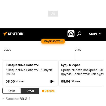
КЫРГ
Кыргызстан
00:00
01:00
Ежедневные новости
Будь в курсе
Ежедневные новости. Выпуск
Среда вместо воскресенья и
08:00
другие новшества: как будут
проходить выборы в КР?
08:00
08:04
4 мин
38 мин
Кечээ
Бүгүн
Эфирге
г. Бишкек
89.3