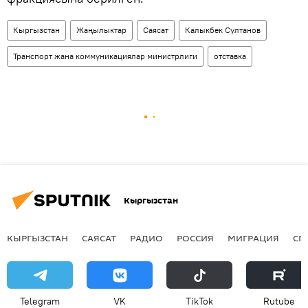
Кыргызстан
Жаңылыктар
Саясат
Калыкбек Султанов
Транспорт жана коммуникациялар министрлиги
отставка
Кыргызстан
КЫРГЫЗСТАН
САЯСАТ
РАДИО
РОССИЯ
МИГРАЦИЯ
СП
Telegram
VK
ТikТоk
Rutube