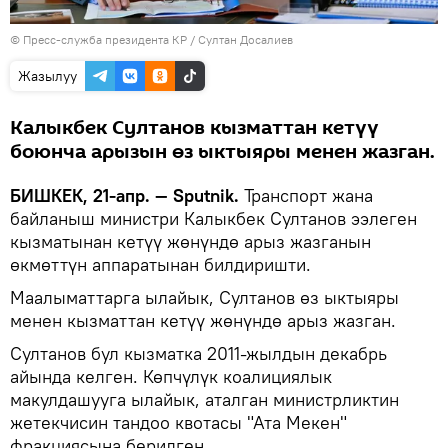
©
Пресс-служба президента КР / Султан Досалиев
Жазылуу
Калыкбек Султанов кызматтан кетүү
боюнча арызын өз ыктыяры менен жазган.
БИШКЕК, 21-апр. — Sputnik.
Транспорт жана
байланыш министри Калыкбек Султанов ээлеген
кызматынан кетүү жөнүндө арыз жазганын
өкмөттүн аппаратынан билдиришти.
Маалыматтарга ылайык, Султанов өз ыктыяры
менен кызматтан кетүү жөнүндө арыз жазган.
Султанов бул кызматка 2011-жылдын декабрь
айында келген. Көпчүлүк коалициялык
макулдашууга ылайык, аталган министрликтин
жетекчисин тандоо квотасы "Ата Мекен"
фракциясына берилген.