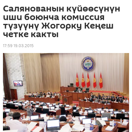
Салянованын күйөөсүнүн
иши боюнча комиссия
түзүүнү Жогорку Кеңеш
четке какты
17:59 19.03.2015