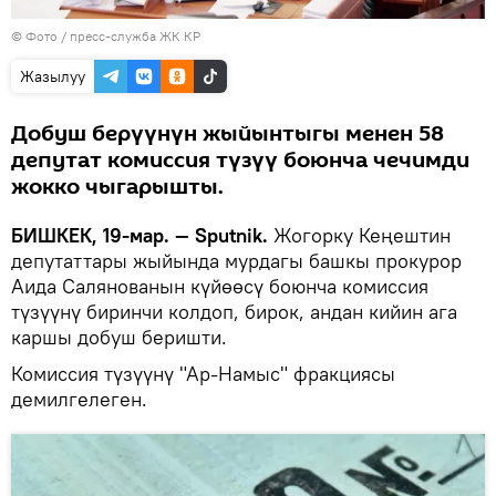
© Фото / пресс-служба ЖК КР
Жазылуу
Добуш берүүнүн жыйынтыгы менен 58
депутат комиссия түзүү боюнча чечимди
жокко чыгарышты.
БИШКЕК, 19-мар. — Sputnik.
Жогорку Кеңештин
депутаттары жыйында мурдагы башкы прокурор
Аида Салянованын күйөөсү боюнча комиссия
түзүүнү биринчи колдоп, бирок, андан кийин ага
каршы добуш беришти.
Комиссия түзүүнү "Ар-Намыс" фракциясы
демилгелеген.