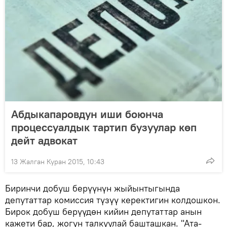
Абдыкапаровдун иши боюнча
процессуалдык тартип бузуулар көп
дейт адвокат
13 Жалган Куран 2015, 10:43
Биринчи добуш берүүнүн жыйынтыгында
депутаттар комиссия түзүү керектигин колдошкон.
Бирок добуш берүүдөн кийин депутаттар анын
кажети бар, жогун талкуулай башташкан. "Ата-