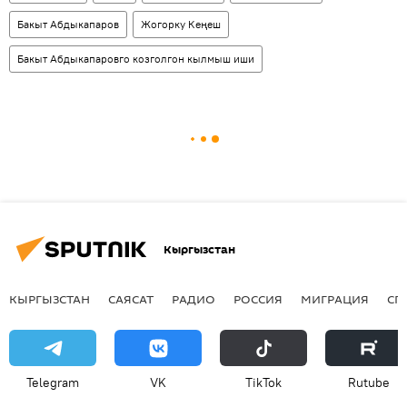
Бакыт Абдыкапаров
Жогорку Кеңеш
Бакыт Абдыкапаровго козголгон кылмыш иши
Кыргызстан
КЫРГЫЗСТАН
САЯСАТ
РАДИО
РОССИЯ
МИГРАЦИЯ
СП
Telegram
VK
ТikТоk
Rutube