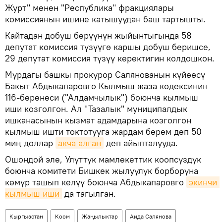
Журт" менен "Республика" фракциялары
комиссиянын ишине катышуудан баш тартышты.
Кайтадан добуш берүүнүн жыйынтыгында 58
депутат комиссия түзүүгө каршы добуш беришсе,
29 депутат комиссия түзүү керектигин колдошкон.
Мурдагы башкы прокурор Салянованын күйөөсү
Бакыт Абдыкапаровго Кылмыш жаза кодексинин
116-беренеси ("Алдамчылык") боюнча кылмыш
иши козголгон. Ал "Тазалык" муниципалдык
ишканасынын кызмат адамдарына козголгон
кылмыш ишти токтотууга жардам берем деп 50
миң доллар
акча алган
деп айыпталууда.
Ошондой эле, Улуттук мамлекеттик коопсуздук
боюнча комитети Бишкек жылуулук борборуна
көмүр ташып келүү боюнча Абдыкапаровго
экинчи 
кылмыш иши
да тагылган.
Кыргызстан
Коом
Жаңылыктар
Аида Салянова