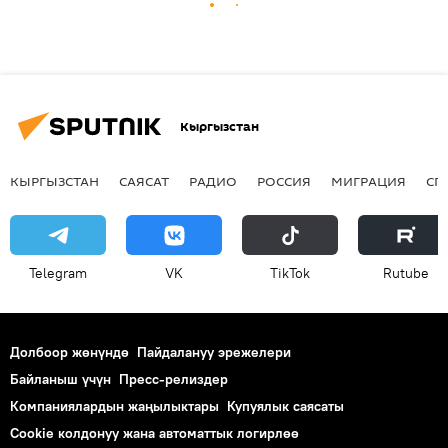
Кыргызстан
КЫРГЫЗСТАН
САЯСАТ
РАДИО
РОССИЯ
МИГРАЦИЯ
СП
Telegram
VK
ТikТоk
Rutube
Долбоор жөнүндө
Пайдалануу эрежелери
Байланыш үчүн
Пресс-релиздер
Компаниялардын жаңылыктары
Купуялык саясаты
Cookie колдонуу жана автоматтык логирлөө