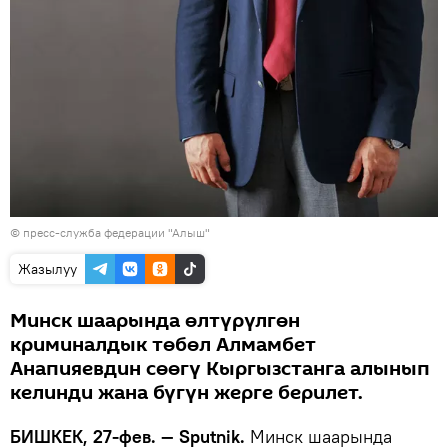
© пресс-служба федерации "Алыш"
Жазылуу
Минск шаарында өлтүрүлгөн
криминалдык төбөл Алмамбет
Анапияевдин сөөгү Кыргызстанга алынып
келинди жана бүгүн жерге берилет.
БИШКЕК, 27-фев. — Sputnik.
Минск шаарында