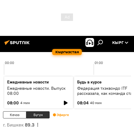
КЫРГ
Кыргызстан
00:00
01:00
Ежедневные новости
Будь в курсе
Ежедневные новости. Выпуск
Федерация тхэквондо ITF
08:00
рассказала, как команда ста
жертвой мошенников
08:00
08:04
4 мин
40 мин
Кечээ
Бүгүн
Эфирге
г. Бишкек
89.3