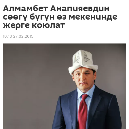
Алмамбет Анапияевдин
сөөгү бүгүн өз мекенинде
жерге коюлат
10:10 27.02.2015