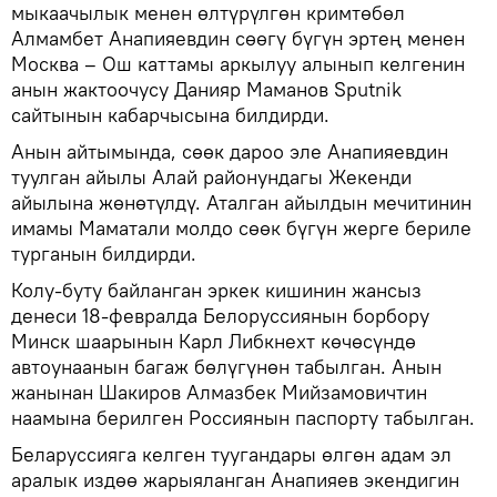
мыкаачылык менен өлтүрүлгөн кримтөбөл
Алмамбет Анапияевдин сөөгү бүгүн эртең менен
Москва – Ош каттамы аркылуу алынып келгенин
анын жактоочусу Данияр Маманов Sputnik
сайтынын кабарчысына билдирди.
Анын айтымында, сөөк дароо эле Анапияевдин
туулган айылы Алай районундагы Жекенди
айылына жөнөтүлдү. Аталган айылдын мечитинин
имамы Маматали молдо сөөк бүгүн жерге бериле
турганын билдирди.
Колу-буту байланган эркек кишинин жансыз
денеси 18-февралда Белоруссиянын борбору
Минск шаарынын Карл Либкнехт көчөсүндө
автоунаанын багаж бөлүгүнөн табылган. Анын
жанынан Шакиров Алмазбек Мийзамовичтин
наамына берилген Россиянын паспорту табылган.
Беларуссияга келген туугандары өлгөн адам эл
аралык издөө жарыяланган Анапияев экендигин