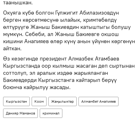
таанышкан.
Окуяга күбө болгон Гүлжигит Абилазизовдун
берген көрсөтмөсүнө ылайык, кримтөбөлдү
өлтүрүүгө Жаныш Бакиевдин катыштыгы болушу
мүмкүн. Себеби, ал Жаныш Бакиевге окшош
кишини Анапияев өлөр күнү анын үйүнөн көргөнүн
айткан.
Өз кезегинде президент Алмазбек Атамбаев
Кыргызстанда оор кылмыш жасаган деп сыртынан
соттолуп, эл аралык издөө жарыяланган
Бакиевдерди Кыргызстанга кайтарып берүү
боюнча кайрылуу жасады.
Кыргызстан
Коом
Жаңылыктар
Алмамбет Анапияев
Данияр Маманов
криминал