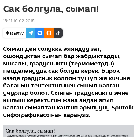
Сак болгула, сымап!
15:21 10.02.2015
Жазылуу
Сымап ден солукка зыяндуу зат,
ошондуктан сымап бар жабдыктарды,
мисалы, градусникти (термометрди)
пайдаланууда сак болуш керек. Бирок
кээде градусник колдон түшүп же кичине
баланын тентектигинен сынып калган
учурлар болот. Сынган градусникти эмне
кылыш керектигин жана андан агып
калган сымаптан кантип арылууну Sputnik
инфографикасынан караңыз.