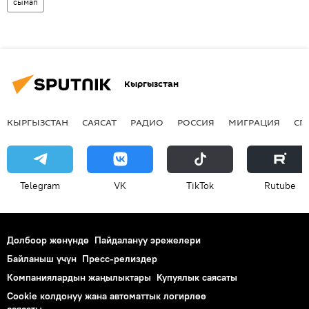
сымап
Кыргызстан
КЫРГЫЗСТАН
САЯСАТ
РАДИО
РОССИЯ
МИГРАЦИЯ
СП
Telegram
VK
ТikТоk
Rutube
Долбоор жөнүндө
Пайдалануу эрежелери
Байланыш үчүн
Пресс-релиздер
Компаниялардын жаңылыктары
Купуялык саясаты
Cookie колдонуу жана автоматтык логирлөө
саясаты