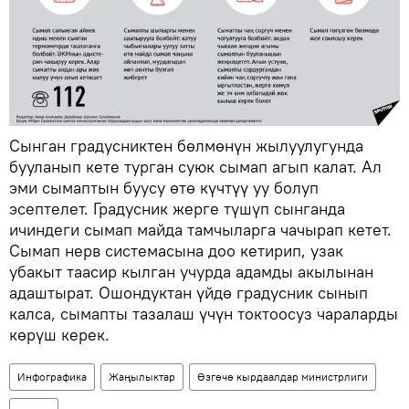
Сынган градусниктен бөлмөнүн жылуулугунда
бууланып кете турган суюк сымап агып калат. Ал
эми сымаптын буусу өтө күчтүү уу болуп
эсептелет. Градусник жерге түшүп сынганда
ичиндеги сымап майда тамчыларга чачырап кетет.
Сымап нерв системасына доо кетирип, узак
убакыт таасир кылган учурда адамды акылынан
адаштырат. Ошондуктан үйдө градусник сынып
калса, сымапты тазалаш үчүн токтоосуз чараларды
көрүш керек.
Инфографика
Жаңылыктар
Өзгөчө кырдаалдар министрлиги