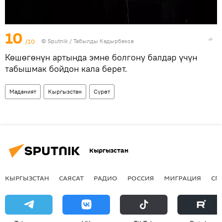
10
/10
©
Sputnik / Табылды Кадырбеков
Көшөгөнүн артында эмне болгону балдар үчүн
табышмак бойдон кала берет.
Маданият
Кыргызстан
Сүрөт
Кыргызстан
КЫРГЫЗСТАН
САЯСАТ
РАДИО
РОССИЯ
МИГРАЦИЯ
СП