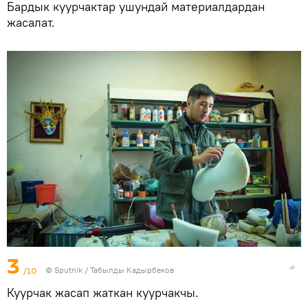
Бардык куурчактар ушундай материалдардан
жасалат.
3
/10
©
Sputnik / Табылды Кадырбеков
Куурчак жасап жаткан куурчакчы.