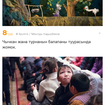
8
/10
©
Sputnik / Табылды Кадырбеков
Чычкан жана турнанын балапаны туурасында
жомок.