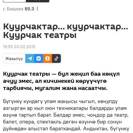
г. Бишкек
89.3
Куурчактар… куурчактар…
Куурчак театры
19:55 03.02.2015
Жазылуу
Куурчак театры — бул жеңил баа көңүл
ачуу эмес, ал кичинекей көрүүчүгө
тарбиячы, мугалим жана насаатчы.
Бүгүнкү күндөгү улам жаңысы чыгып, көңүлдү
азгырган ар кыл оюн техникалары балдарды улам
өзүнө тартып барат. Балдар эмес, чоңдор да театр,
балет, опера, спектакль деген өзүнчө бир сонун
дүйнөдөн алыстап бараткандай. Андыктан, бүгүнкү