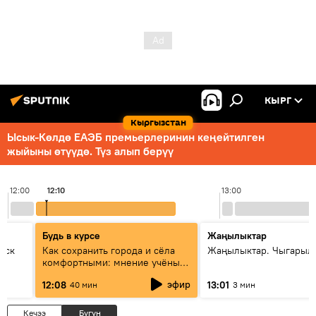
КЫРГ
Кыргызстан
Ысык-Көлдө ЕАЭБ премьерлеринин кеңейтилген
жыйыны өтүүдө. Түз алып берүү
12:00
12:10
13:00
Будь в курсе
Жаңылыктар
уск
Как сохранить города и сёла
Жаңылыктар. Чыгарыл
комфортными: мнение учёных
Евразии
эфир
12:08
13:01
40 мин
3 мин
Кечээ
Бүгүн