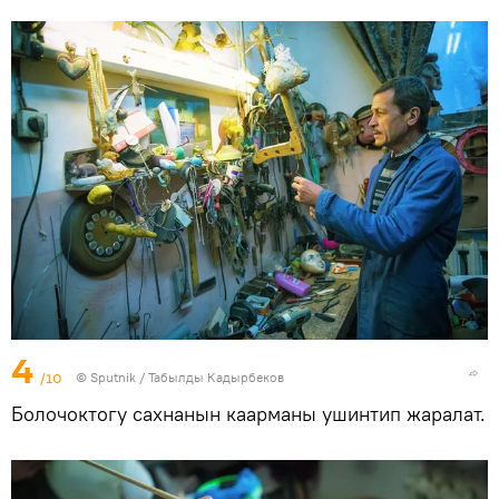
4
/10
©
Sputnik / Табылды Кадырбеков
Болочоктогу сахнанын каарманы ушинтип жаралат.