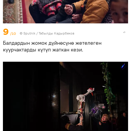
9
/10
©
Sputnik / Табылды Кадырбеков
Балдардын жомок дүйнөсүнө жетелеген
куурчактарды күтүп жаткан кези.