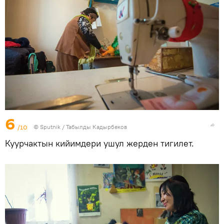
6
/10
©
Sputnik / Табылды Кадырбеков
Куурчактын кийимдери ушул жерден тигилет.