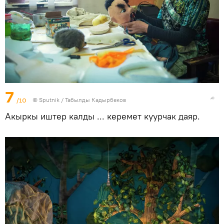
7
/10
©
Sputnik / Табылды Кадырбеков
Акыркы иштер калды ... керемет куурчак даяр.