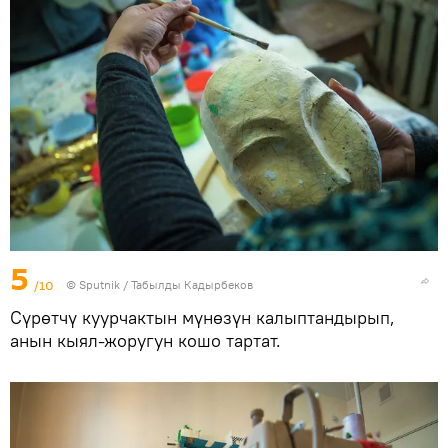
5
/10
©
Sputnik / Табылды Кадырбеков
Сүрөтчү куурчактын мүнөзүн калыптандырып,
анын кыял-жоругун кошо тартат.