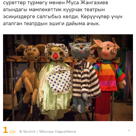
сүрөттөр түрмөгү менен Муса Жангазиев
атындагы мамлекеттик куурчак театрын
эсиңиздерге салгыбыз келди. Көрүүчүлөр үчүн
аталган театрдын эшиги дайыма ачык.
1
/10
©
Sputnik / Табылды Кадырбеков