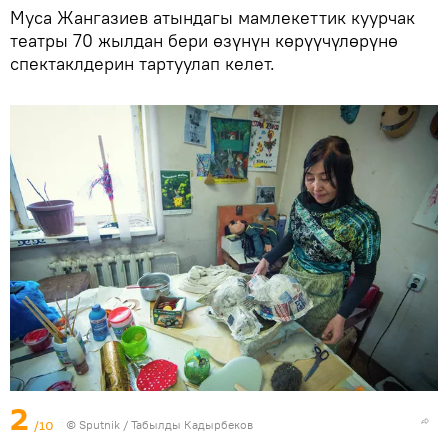
Муса Жангазиев атындагы мамлекеттик куурчак
театры 70 жылдан бери өзүнүн көрүүчүлөрүнө
спектаклдерин тартуулап келет.
2
/10
©
Sputnik / Табылды Кадырбеков