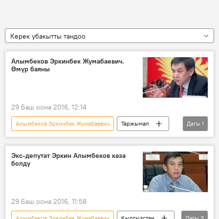
Керек убакытты тандоо
Алымбеков Эркинбек Жумабаевич.
Өмүр баяны
29 Баш оона 2016, 12:14
Алымбеков Эркинбек Жумабаевич
Таржымал
Дагы
1
депутат
Экс-депутат Эркин Алымбеков каза
болду
29 Баш оона 2016, 11:58
Алымбеков Эркинбек Жумабаевич
Кыргызстан
Дагы
3