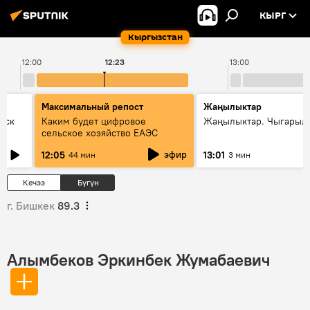
КЫРГ
Кыргызстан
12:00
12:23
13:00
Максимальный репост
Жаңылыктар
уск
Каким будет цифровое
Жаңылыктар. Чыгарыл
сельское хозяйство ЕАЭС
эфир
12:05
13:01
44 мин
3 мин
Кечээ
Бүгүн
г. Бишкек
89.3
Алымбеков Эркинбек Жумабаевич