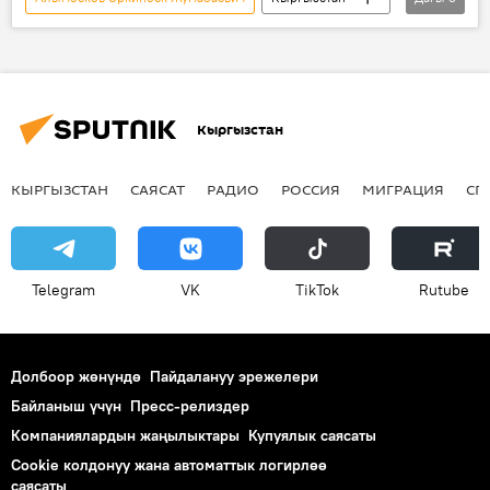
Коом
Жаңылыктар
депутат
Кыргызстан
КЫРГЫЗСТАН
САЯСАТ
РАДИО
РОССИЯ
МИГРАЦИЯ
СП
Telegram
VK
ТikТоk
Rutube
Долбоор жөнүндө
Пайдалануу эрежелери
Байланыш үчүн
Пресс-релиздер
Компаниялардын жаңылыктары
Купуялык саясаты
Cookie колдонуу жана автоматтык логирлөө
саясаты