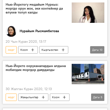
өлүм
кызматкер
айлык-акы
Нью-Йорктогу медайым Нуркыз:
моргдо орун жок, эки контейнер да
Коронавируска байланыштуу Кыргызстандагы кырдаал
өлүккө толуп калды
Нурайым Рысмамбетова
20 Чын Куран 2020, 13:17
морг
Коом
Кыргызстан
Дагы
10
Дүйнөдө
АКШ
коронавирус
Нью-Йорк
медайым
оорукана
Нью-Йоркто ооруканалардын алдына
мобилдик моргдор даярдалды
медицина
бейтап
өлүк
Коронавируска байланыштуу Кыргызстандагы кырдаал
30 Жалган Куран 2020, 12:13
морг
Жаңылыктар
Коом
Дагы
5
Дүйнөдө
Дүйнөгө жайылган коронавирус