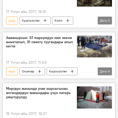
медицина
гигиена
Саясат
17 Үчтүн айы 2017, 16:31
морг
Кыргызстан
Коом
Дагы
5
Жаңылыктар
Бишкек
сөөк
кырсык
Авиакырсык: 37 маркумдун ким экени
аныкталып, 31 сөөктү туугандары алып
Дача айылындагы авиакырсыктын кесепеттери
кетти
17 Үчтүн айы 2017, 11:03
морг
Окуялар
Кыргызстан
Дагы
4
Жаңылыктар
авиакырсык
экспертиза
Моргдун жанында учак кырсыгынан
өлгөндөрдүн жакындары үчүн лагерь
Дача айылындагы авиакырсыктын кесепеттери
уюштурулду
16 Үчтүн айы 2017, 16:27