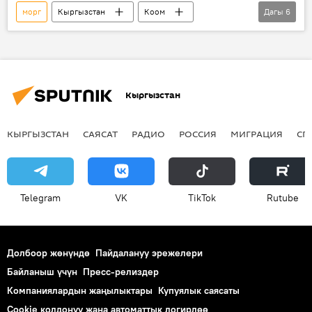
морг
Кыргызстан
Коом
Дагы
6
Жаңылыктар
Каза болгондор
учак
авиакырсык
өлүккана
Дача айылындагы авиакырсыктын кесепеттери
Кыргызстан
КЫРГЫЗСТАН
САЯСАТ
РАДИО
РОССИЯ
МИГРАЦИЯ
СП
Telegram
VK
ТikТоk
Rutube
Долбоор жөнүндө
Пайдалануу эрежелери
Байланыш үчүн
Пресс-релиздер
Компаниялардын жаңылыктары
Купуялык саясаты
Cookie колдонуу жана автоматтык логирлөө