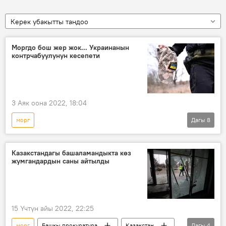
Керек убакытты тандоо
Моргдо бош жер жок... Украинанын
контрчабуулунун кесепети
3 Аяк оона 2022, 18:04
морг
Дагы
8
Россиянын Донбассты коргоо боюнча атайын операциясы
Дүйнөдө
Россия
Украина
Казакстандагы башаламандыкта көз
жумгандардын саны айтылды
контрчабуул
Аскер
жарадар
госпиталь
15 Үчтүн айы 2022, 22:25
морг
Башкы прокуратура
Казакстан
Дагы
4