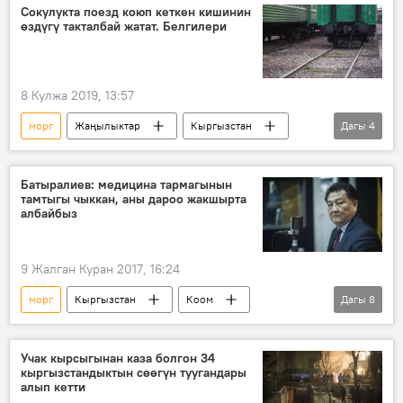
Нью-Йорк
АКШ
коронавирус
Сокулукта поезд коюп кеткен кишинин
өздүгү такталбай жатат. Белгилери
8 Кулжа 2019, 13:57
морг
Жаңылыктар
Кыргызстан
Дагы
4
Окуялар
Сокулук
поезд
маркум
Батыралиев: медицина тармагынын
тамтыгы чыккан, аны дароо жакшырта
албайбыз
9 Жалган Куран 2017, 16:24
морг
Кыргызстан
Коом
Дагы
8
Жаңылыктар
Ой-пикир
Экономика
Талантбек Батыралиев
Учак кырсыгынан каза болгон 34
кыргызстандыктын сөөгүн туугандары
КР Саламаттык сактоо министрлиги
алып кетти