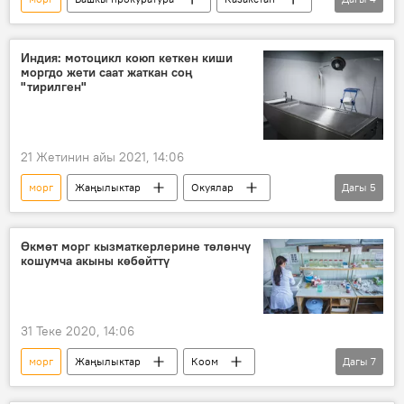
кылмыш иши
сөөк
башаламандык
Индия: мотоцикл коюп кеткен киши
моргдо жети саат жаткан соң
Казакстан: 2022-жылдагы газ митингдери
"тирилген"
21 Жетинин айы 2021, 14:06
морг
Жаңылыктар
Окуялар
Дагы
5
Дүйнөдө
Индия
мотоцикл
жол кырсык
дарыгер
Өкмөт морг кызматкерлерине төлөнчү
кошумча акыны көбөйттү
31 Теке 2020, 14:06
морг
Жаңылыктар
Коом
Дагы
7
Кыргызстан
сөөк
акча