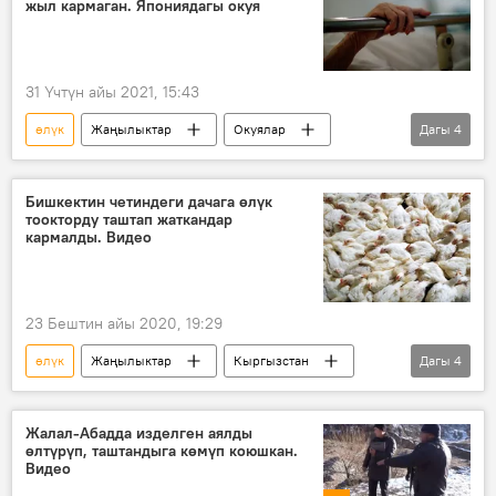
жыл кармаган. Япониядагы окуя
31 Үчтүн айы 2021, 15:43
өлүк
Жаңылыктар
Окуялар
Дагы
4
Дүйнөдө
Япония
муздаткыч
кыз
Бишкектин четиндеги дачага өлүк
тоокторду таштап жаткандар
кармалды. Видео
23 Бештин айы 2020, 19:29
өлүк
Жаңылыктар
Кыргызстан
Дагы
4
Окуялар
тоок
айыл өкмөтү
дача
Жалал-Абадда изделген аялды
өлтүрүп, таштандыга көмүп коюшкан.
Видео