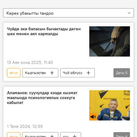
Керек убакытты тандоо
Чүйдө эки баласын бычактады деген
шек менен аял кармалды
13 Аяк оона 2025, 11:40
өлүк
Кыргызстан
Чүй облусу
Дагы
5
кылмыш
милиция
эне
бала
өспүрүм
Аламанов: суучулдар кээде кызмат
маалында психологиялык соккуга
кабылат
1 Теке 2024, 12:39
өлүк
Кыргызстан
суу
Дагы
6