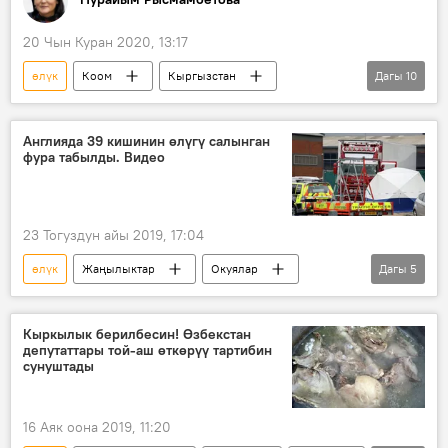
20 Чын Куран 2020, 13:17
өлүк
Коом
Кыргызстан
Дагы
10
Дүйнөдө
АКШ
коронавирус
Нью-Йорк
медайым
оорукана
Англияда 39 кишинин өлүгү салынган
фура табылды. Видео
медицина
бейтап
морг
Коронавируска байланыштуу Кыргызстандагы кырдаал
23 Тогуздун айы 2019, 17:04
өлүк
Жаңылыктар
Окуялар
Дагы
5
Дүйнөдө
Улуу Британия
фура
айдоочу
полиция
Кыркылык берилбесин! Өзбекстан
депутаттары той-аш өткөрүү тартибин
сунуштады
16 Аяк оона 2019, 11:20