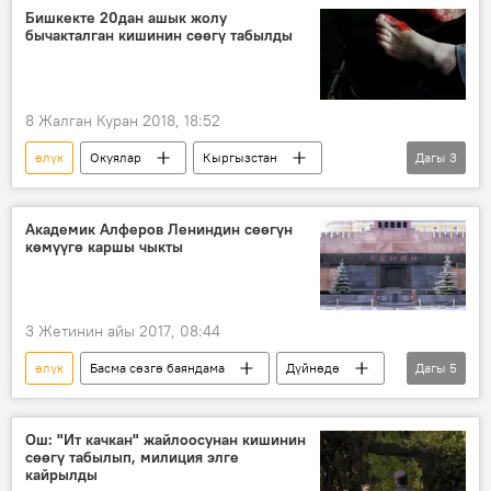
Видео
Жаңылыктар
Индия
Бишкекте 20дан ашык жолу
бычакталган кишинин сөөгү табылды
ант
үйлөнүү
жигит
8 Жалган Куран 2018, 18:52
өлүк
Окуялар
Кыргызстан
Дагы
3
Жаңылыктар
Бишкек
бычак
Академик Алферов Лениндин сөөгүн
көмүүгө каршы чыкты
3 Жетинин айы 2017, 08:44
өлүк
Басма сөзгө баяндама
Дүйнөдө
Дагы
5
Коом
Жаңылыктар
Владимир Ленин
сөөк
Ош: "Ит качкан" жайлоосунан кишинин
сөөгү табылып, милиция элге
Кызыл Аянт
кайрылды