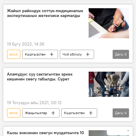
Дүйнөдө
Донбасс
Мариуполь
Жайыл райондук соттук-медициналык
экспертизанын жетекчиси кармалды
ДНК
ӨКМ
Украина
Видео
19 Бугу 2022, 14:36
өлүк
Кыргызстан
Чүй облусу
Дагы
3
Жайыл району
өлүккана
күбөлүк
Аламүдүн: суу сактагычтан эркек
кишинин сөөгү табылды. Сүрөт
19 Тогуздун айы 2021, 00:12
өлүк
Жаңылыктар
Кыргызстан
Дагы
4
Окуялар
Аламүдүн району
канал
куткаруучу
Кызы энесинин сөөгүн муздаткычта 10