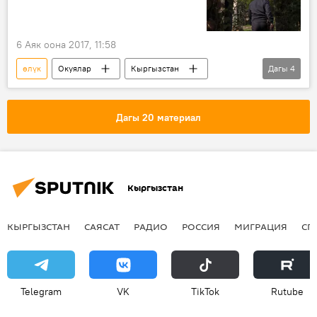
6 Аяк оона 2017, 11:58
өлүк
Окуялар
Кыргызстан
Дагы
4
Жаңылыктар
Ош
милиция
кылмыш
Дагы 20 материал
Кыргызстан
КЫРГЫЗСТАН
САЯСАТ
РАДИО
РОССИЯ
МИГРАЦИЯ
СП
Telegram
VK
ТikТоk
Rutube