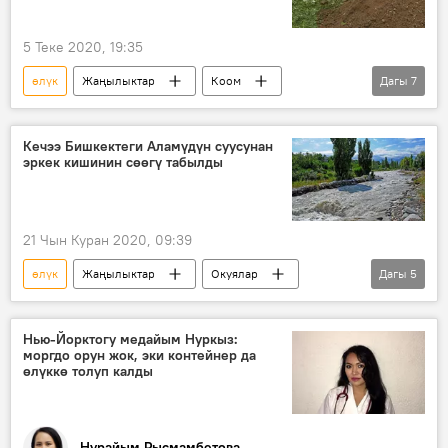
5 Теке 2020, 19:35
өлүк
Жаңылыктар
Коом
Дагы
7
Кыргызстан
КР Саламаттык сактоо министрлиги
Кечээ Бишкектеги Аламүдүн суусунан
эркек кишинин сөөгү табылды
муфтият
коронавирус
сөөк коюу
эреже
Коронавируска байланыштуу Кыргызстандагы кырдаал
21 Чын Куран 2020, 09:39
өлүк
Жаңылыктар
Окуялар
Дагы
5
Кыргызстан
Бишкек
ӨКМ
куткаруучу
милиция
Нью-Йорктогу медайым Нуркыз:
моргдо орун жок, эки контейнер да
өлүккө толуп калды
Нурайым Рысмамбетова