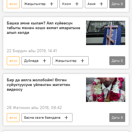
өлүк
Жаңылыктар
Коом
Азия
Дагы
6
Дүйнөдө
Басма сөзгө баяндама
Өзбекстан
аш
үйлөнүү
Башка эмне кылам? Аял күйөөсүн
табыты менен кошо өкмөт имаратына
той
алып келди
22 Бирдин айы 2019, 14:41
өлүк
Дүйнөдө
Жаңылыктар
Дагы
5
Окуялар
Самара
жаназа
табыт
мүрзө
Бир да аялга жолобойм! Өлгөн
сүйүктүүсүнө үйлөнгөн жигиттин
видеосу
28 Жетинин айы 2018, 08:42
өлүк
Басма сөзгө баяндама
Дагы
9
Мультимедиа
Дүйнөдө
Коом