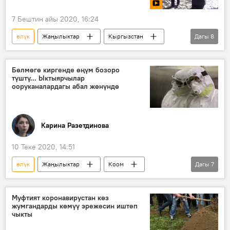
7 Бештин айы 2020, 16:24
өлүк
Жаңылыктар
Кыргызстан
Дагы
8
Окуялар
Видео
Мультимедиа
Жалал-Абад
аял
Өлтүрүү
Бөлмөгө киргенде өңүм бозоро
түштү... Ыктыярчылар
акча
таштанды
ооруканалардагы абал жөнүндө
Карина Разетдинова
10 Теке 2020, 14:51
өлүк
Жаңылыктар
Коом
Дагы
7
Кыргызстан
коронавирус
ыктыярчылар
жардам
дарыгер
Муфтият коронавирустан көз
жумгандарды көмүү эрежесин иштеп
медик
чыкты
Коронавируска байланыштуу Кыргызстандагы кырдаал