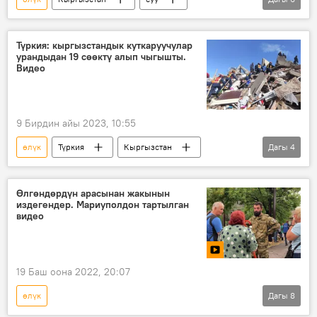
куткаруу
ӨКМ
кызмат
ден соолук
суучул
Түркия: кыргызстандык куткаруучулар
урандыдан 19 сөөктү алып чыгышты.
Сабыржан Аламанов
Радио
Видео
9 Бирдин айы 2023, 10:55
өлүк
Түркия
Кыргызстан
Дагы
4
Кахраманмараш
ӨКМ
зилзала
куткаруучулар
Өлгөндөрдүн арасынан жакынын
издегендер. Мариуполдон тартылган
видео
19 Баш оона 2022, 20:07
өлүк
Дагы
8
Россиянын Донбассты коргоо боюнча атайын операциясы