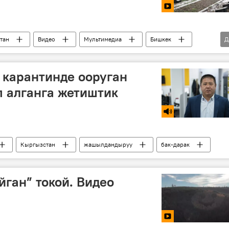
тан
Видео
Мультимедиа
Бишкек
Д
Ата Мекендик согуш
эскерүү
 карантинде ооруган
 алганга жетиштик
Кыргызстан
жашылдандыруу
бак-дарак
ган” токой. Видео