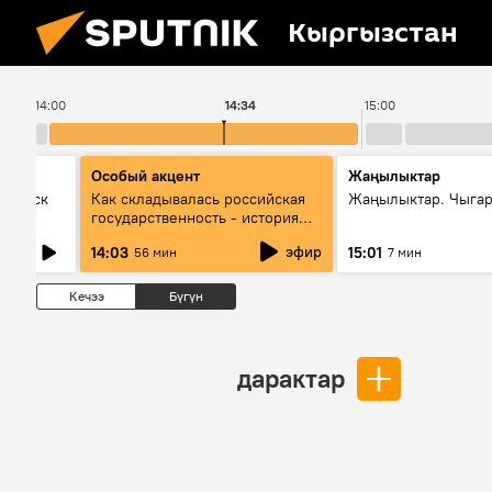
Кыргызстан
14:00
14:34
15:00
Особый акцент
Жаңылыктар
Выпуск
Как складывалась российская
Жаңылыктар. Чыга
государственность - история
России и геополитика Евразии
эфир
14:03
15:01
56 мин
7 мин
глазами аналитиков
Кечээ
Бүгүн
дарактар