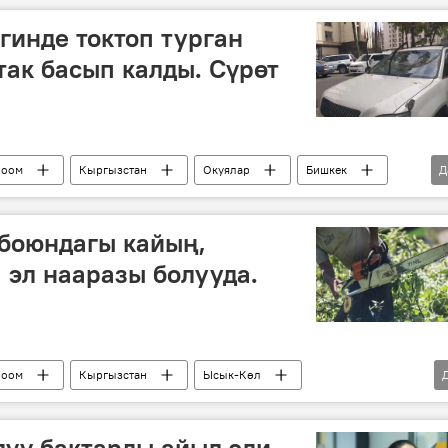
гинде токтоп турган
ак басып калды. Сүрөт
Коом
Кыргызстан
Окуялар
Бишкек
Д
 боюндагы кайың,
 эл нааразы болууда.
Коом
Кыргызстан
Ысык-Көл
лүү бактарды айыл эли