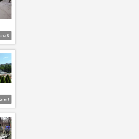
агы
5
Дагы
1