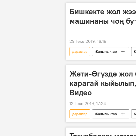
Бишкекте жол жээ
машинаны чоң бут
29 Теке 2019, 16:18
дарактар
Жаңылыктар
күбө
унаа
Жети-Өгүздө жол
карагай кыйылып,
Видео
12 Теке 2019, 17:24
дарактар
Жаңылыктар
Кызыл-Суу дарыясы
Тогузбаева: мөмө