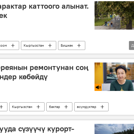
арактар каттоого алынат.
ек
Коом
Кыргызстан
Бишкек
Д
ыктыярчылар
ереянын ремонтунан соң
ендер көбөйдү
Кыргызстан
бактар
өсүмдүктөр
ууда сүзүүчү курорт-