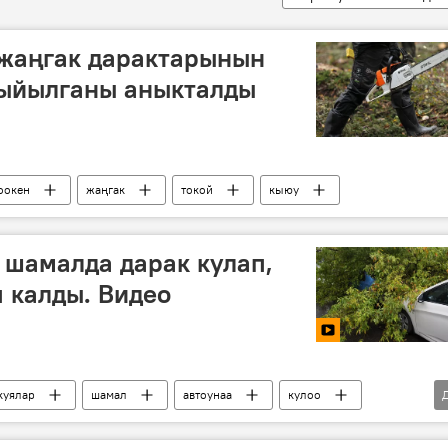
 жаңгак дарактарынын
кыйылганы аныкталды
оокен
жаңгак
токой
кыюу
 шамалда дарак кулап,
 калды. Видео
куялар
шамал
автоунаа
кулоо