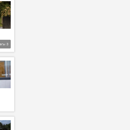
агы
3