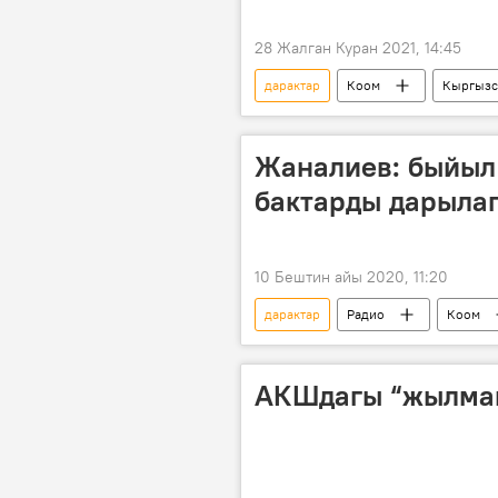
28 Жалган Куран 2021, 14:45
дарактар
Коом
Кыргызс
Кызыл-Аскер району
Улуу 
Жаналиев: быйыл
бактарды дарылап
10 Бештин айы 2020, 11:20
дарактар
Радио
Коом
АКШдагы “жылмай