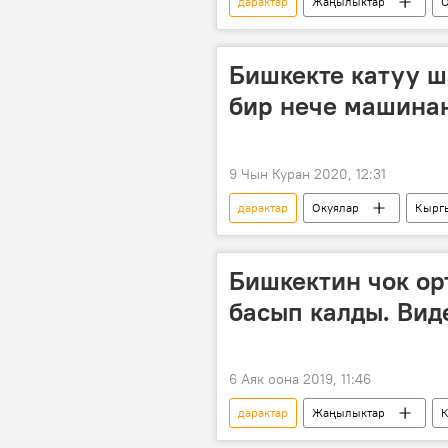
дарактар
Жаңылыктар
О
автоунаа
өлүм
202
Бишкекте катуу ш
бир нече машинан
9 Чын Куран 2020, 12:31
дарактар
Окуялар
Кырг
шамал
Бишкектин чок ор
басып калды. Вид
6 Аяк оона 2019, 11:46
дарактар
Жаңылыктар
унаа