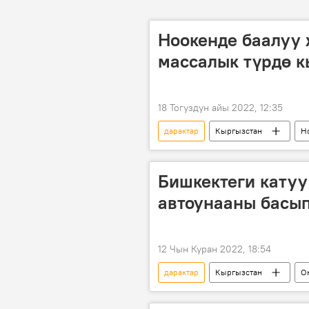
Ноокенде баалуу
массалык түрдө 
18 Тогуздун айы 2022, 12:35
дарактар
Кыргызстан
Н
Бишкектеги катуу
автоунааны басып
12 Чын Куран 2022, 18:54
дарактар
Кыргызстан
О
Видео