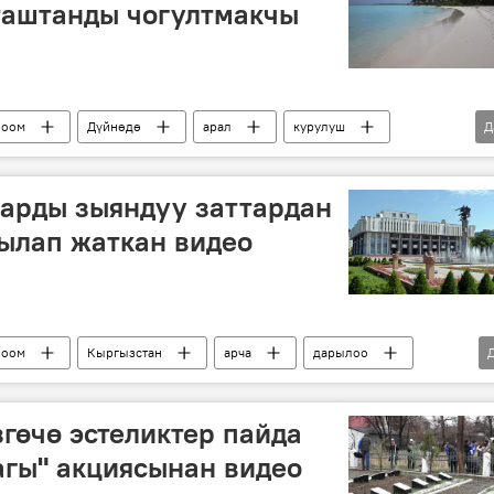
 таштанды чогултмакчы
Коом
Дүйнөдө
арал
курулуш
Д
океан
мейманкана
суу
арды зыяндуу заттардан
ылап жаткан видео
Коом
Кыргызстан
арча
дарылоо
гөчө эстеликтер пайда
багы" акциясынан видео