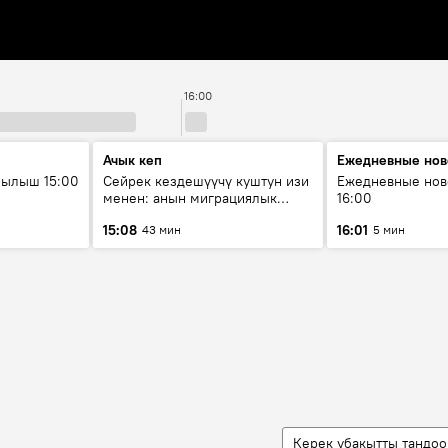
16:00
Ачык кеп
Ежедневные нов
рылыш 15:00
Сейрек кездешүүчү куштун изи
Ежедневные нов
менен: анын миграциялык
16:00
жолу эмнеден кабар берет?
15:08
16:01
43 мин
5 мин
Керек убакытты тандоо