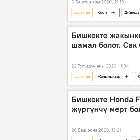
6 Бештин айы 2020, 21:19
дарактар
Коом
Дүйнөдө
Бишкекте жакынк
шамал болот. Сак 
22 Тогуздун айы 2020, 11:04
дарактар
Жаңылыктар
шамал
Бишкекте Honda Fi
жүргүнчү мерт бо
28 Баш оона 2020, 13:21