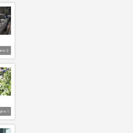
агы
2
Дагы
1