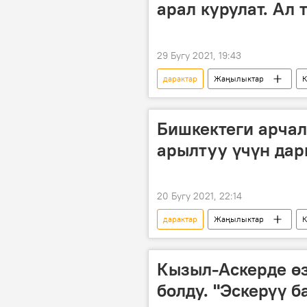
арал курулат. Ал
29 Бугу 2021, 19:43
дарактар
Жаңылыктар
таштанды
экология
Бишкектеги арчал
арылтуу үчүн дар
20 Бугу 2021, 22:14
дарактар
Жаңылыктар
Бишкек
Кызыл-Аскерде өз
болду. "Эскерүү 