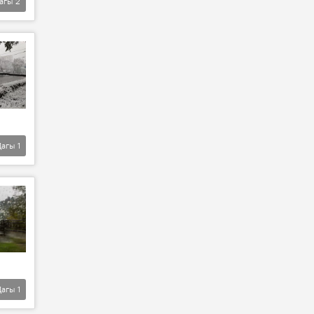
агы
2
Дагы
1
Дагы
1