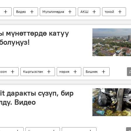
Видео
Мультимедиа
АКШ
токой
ы мүнөттөрдө катуу
болуңуз!
Коом
Кыргызстан
мэрия
Бишкек
t даракты сүзүп, бир
лду. Видео