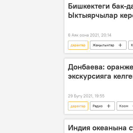
Бишкектеги бак-д
Ыктыярчылар кер
6 Аяк оона 2021, 20:14
дарактар
Жаңылыктар
инвентаризациялоо
акция
Донбаева: оранж
экскурсияга келг
29 Бугу 2021, 19:55
дарактар
Радио
Коом
Индия океанына с