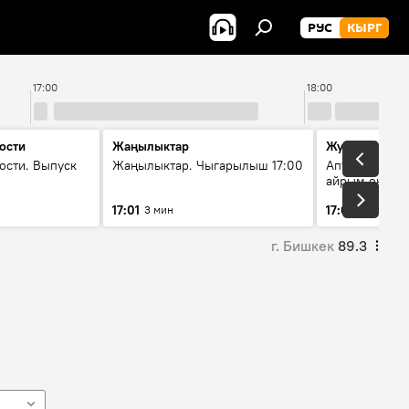
РУС
КЫРГ
17:00
18:00
ости
Жаңылыктар
Жума жыйын
ости. Выпуск
Жаңылыктар. Чыгарылыш 17:00
Апта ичинде 
айрым окуяла
17:01
17:05
3 мин
45 мин
г. Бишкек
89.3