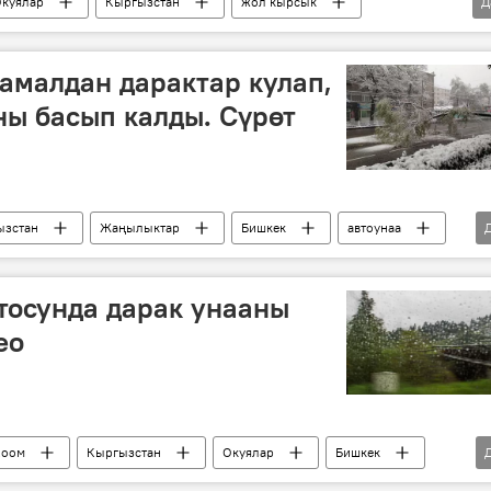
куялар
Кыргызстан
жол кырсык
Д
0-жылдын башынан бери Кыргызстанда болгон жол кырсыктар
амалдан дарактар кулап,
ы басып калды. Сүрөт
ызстан
Жаңылыктар
Бишкек
автоунаа
тосунда дарак унааны
ео
Коом
Кыргызстан
Окуялар
Бишкек