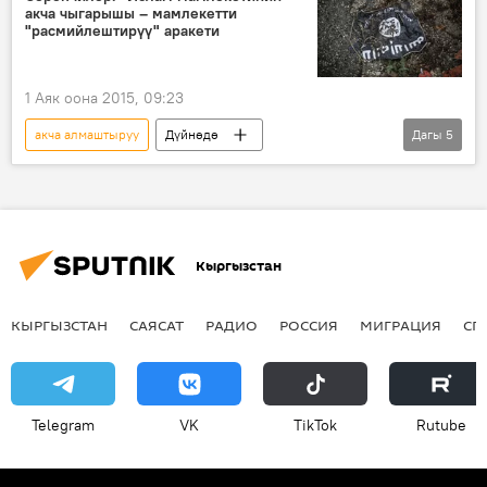
акча чыгарышы – мамлекетти
"расмийлештирүү" аракети
1 Аяк оона 2015, 09:23
акча алмаштыруу
Дүйнөдө
Дагы
5
Жаңылыктар
Ой-пикир
"Ислам мамлекети" террордук тобу
валюта
согушкер
пиар-акция
Кыргызстан
КЫРГЫЗСТАН
САЯСАТ
РАДИО
РОССИЯ
МИГРАЦИЯ
СП
Telegram
VK
ТikТоk
Rutube