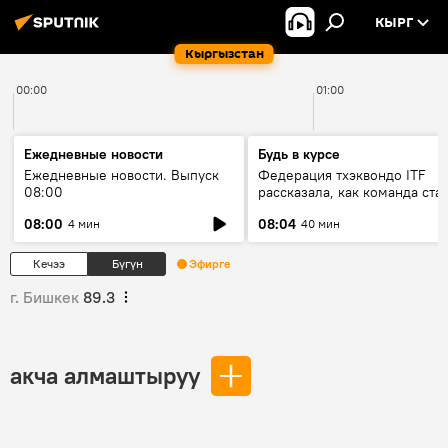
КЫРГ
Кыргызстан
00:00
01:00
Ежедневные новости
Будь в курсе
Ежедневные новости. Выпуск
Федерация тхэквондо ITF
08:00
рассказала, как команда ста
жертвой мошенников
08:00
08:04
4 мин
40 мин
Кечээ
Бүгүн
Эфирге
г. Бишкек
89.3
акча алмаштыруу