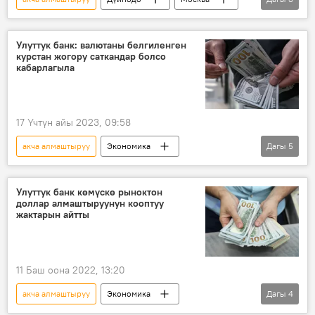
алдамчылык
тегирмен
кыргызстандык
Улуттук банк: валютаны белгиленген
курстан жогору саткандар болсо
кабарлагыла
17 Үчтүн айы 2023, 09:58
акча алмаштыруу
Экономика
Дагы
5
Улуттук банк
валюта
курс
мониторинг
Кыргызстан
Улуттук банк көмүскө рыноктон
доллар алмаштыруунун кооптуу
жактарын айтты
11 Баш оона 2022, 13:20
акча алмаштыруу
Экономика
Дагы
4
Улуттук банк
көмүскө
рынок