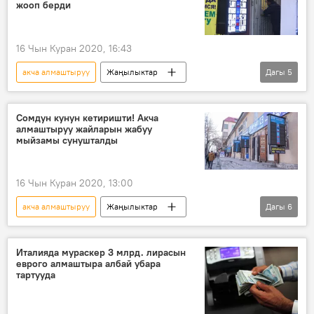
жооп берди
16 Чын Куран 2020, 16:43
акча алмаштыруу
Жаңылыктар
Дагы
5
Кыргызстан
Экономика
сын
мыйзам долбоору
жумуш
Сомдун кунун кетиришти! Акча
алмаштыруу жайларын жабуу
мыйзамы сунушталды
16 Чын Куран 2020, 13:00
акча алмаштыруу
Жаңылыктар
Дагы
6
Кыргызстан
Экономика
Улуттук банк
валюта
доллар
Италияда мураскер 3 млрд. лирасын
еврого алмаштыра албай убара
мыйзам долбоору
тартууда