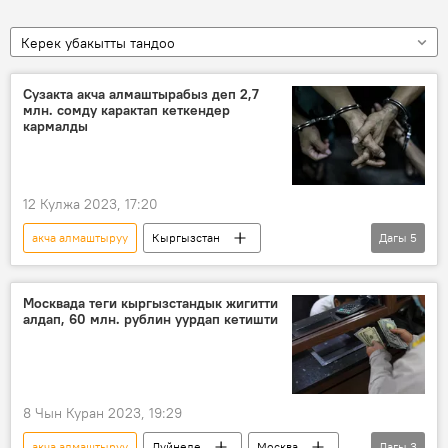
Керек убакытты тандоо
Сузакта акча алмаштырабыз деп 2,7
млн. сомду карактап кеткендер
кармалды
12 Кулжа 2023, 17:20
акча алмаштыруу
Кыргызстан
Дагы
5
Жалал-Абад облусу
Сузак району
кылмыш
милиция
Сүрөт
Москвада теги кыргызстандык жигитти
алдап, 60 млн. рублин уурдап кетишти
8 Чын Куран 2023, 19:29
акча алмаштыруу
Дүйнөдө
Москва
Дагы
3