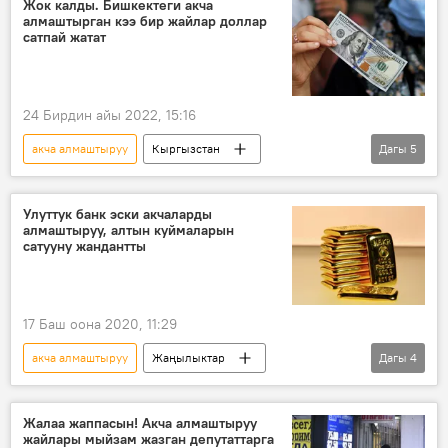
Жок калды. Бишкектеги акча
алмаштырган кээ бир жайлар доллар
сатпай жатат
24 Бирдин айы 2022, 15:16
акча алмаштыруу
Кыргызстан
Дагы
5
Экономика
доллар
евро
суроо-талап
жай
Улуттук банк эски акчаларды
алмаштыруу, алтын куймаларын
сатууну жандантты
17 Баш оона 2020, 11:29
акча алмаштыруу
Жаңылыктар
Дагы
4
Кыргызстан
Экономика
Улуттук банк
алтын куймалары
Жалаа жаппасын! Акча алмаштыруу
жайлары мыйзам жазган депутаттарга