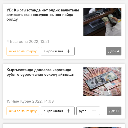
кооптуулук
УБ: Кыргызстанда чет элдик валютаны
алмаштырган көмүскө рынок пайда
болду
4 Баш оона 2022, 13:21
акча алмаштыруу
Кыргызстан
Дагы
4
Улуттук банк
доллар
мыйзам
рынок
Кыргызстанда долларга караганда
рублге суроо-талап өскөнү айтылды
19 Чын Куран 2022, 14:09
акча алмаштыруу
Кыргызстан
рубль
Дагы
1
суроо-талап