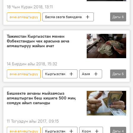
18 Чын Куран 2018, 13:11
акча алмаштыруу
Басма сөзгө баяндама
Дагы
6
Дүйнөдө
Коом
Жаңылыктар
Италия
мураскор
евро
Тажикстан Кыргызстан менен
Өзбекстандын чек арасына акча
алмаштыруу жайын ачат
14 Бирдин айы 2018, 15:32
акча алмаштыруу
Кыргызстан
Азия
Дагы
5
Дүйнөдө
Коом
Жаңылыктар
Тажикстан
чек ара
Бишкекте акчаны мыйзамсыз
алмаштырган беш кишиге 500 миң
сомдук айып салынды
11 Тогуздун айы 2017, 09:15
акча алмаштыруу
Кыргызстан
Коом
Дагы
4