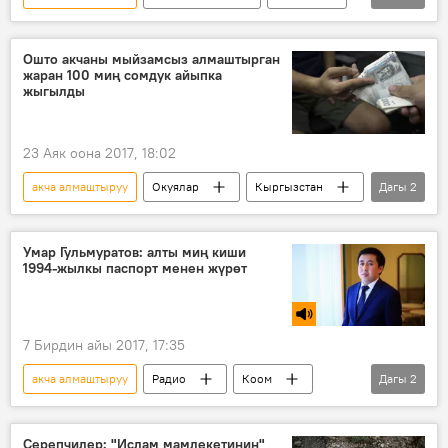
Жаңылыктар
Экономика
Улуттук банк
лицензия
Ошто акчаны мыйзамсыз алмаштырган
жаран 100 миң сомдук айыпка
жыгылды
23 Аяк оона 2017, 18:02
акча алмаштыруу
Окуялар
Кыргызстан
Дагы
2
Жаңылыктар
Кара-Суу району
Умар Гульмуратов: алты миң киши
1994-жылкы паспорт менен жүрөт
7 Бирдин айы 2017, 17:35
акча алмаштыруу
Радио
Коом
Дагы
2
паспорт
Кыргызстан
Серепчилер: "Ислам мамлекетинин"