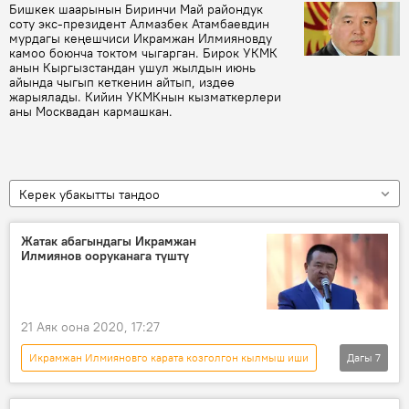
Бишкек шаарынын Биринчи Май райондук
соту экс-президент Алмазбек Атамбаевдин
мурдагы кеңешчиси Икрамжан Илмияновду
камоо боюнча токтом чыгарган. Бирок УКМК
анын Кыргызстандан ушул жылдын июнь
айында чыгып кеткенин айтып, издөө
жарыялады. Кийин УКМКнын кызматкерлери
аны Москвадан кармашкан.
Керек убакытты тандоо
Жатак абагындагы Икрамжан
Илмиянов ооруканага түштү
21 Аяк оона 2020, 17:27
Икрамжан Илмияновго карата козголгон кылмыш иши
Дагы
7
Жаңылыктар
Коом
Кыргызстан