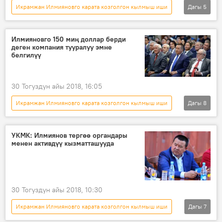
Икрамжан Илмияновго карата козголгон кылмыш иши
Дагы
5
Окуялар
Кыргызстан
Жаңылыктар
Икрамжан Илмиянов
Илмияновго 150 миң доллар берди
деген компания тууралуу эмне
УКМК
белгилүү
30 Тогуздун айы 2018, 16:05
Икрамжан Илмияновго карата козголгон кылмыш иши
Дагы
8
Коом
Жаңылыктар
Кыргызстан
Икрамжан Илмиянов
УКМК
УКМК: Илмиянов тергөө органдары
менен активдүү кызматташууда
факты
кылмыш иши
сот
30 Тогуздун айы 2018, 10:30
Икрамжан Илмияновго карата козголгон кылмыш иши
Дагы
7
Кыргызстан
Коом
Жаңылыктар