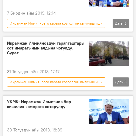
7 Бирдин айы 2019, 12:14
Икрамжан Илмияновго карата козголгон кылмыш иши
Дагы
6
Жаңылыктар
Саясат
Кыргызстан
Икрамжан Илмиянов
Дамир Сагынбаев
Икрамжан Илмияновдун тарапташтары
сот имаратынын алдына чогулду.
пара
Сүрөт
31 Тогуздун айы 2018, 17:17
Икрамжан Илмияновго карата козголгон кылмыш иши
Дагы
5
Кыргызстан
Коом
Жаңылыктар
Икрамжан Илмиянов
митинг
УКМК: Икрамжан Илмиянов бир
кишилик камерага которулду
30 Тогуздун айы 2018, 18:39