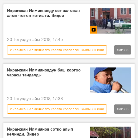
Саясат
Сооронбай Жээнбеков
Икрамжан Илмияновду сот залынан
алып чыгып кетишти. Видео
Икрамжан Илмиянов
УКМК
20 Тогуздун айы 2018, 17:45
Икрамжан Илмияновго карата козголгон кылмыш иши
Дагы
8
Окуялар
Кыргызстан
Мультимедиа
Видео
Икрамжан Илмияновдун баш коргоо
чарасы тандалды
Жаңылыктар
Бишкек
Икрамжан Илмиянов
Биринчи Май райондук соту
20 Тогуздун айы 2018, 17:33
Икрамжан Илмияновго карата козголгон кылмыш иши
Дагы
6
Окуялар
Кыргызстан
Жаңылыктар
Бишкек
Икрамжан Илмиянов сотко алып
келинди. Видео
Икрамжан Илмиянов