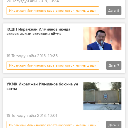
20 Тогуздун айы 2018, 10:34
Икрамжан Илмияновго карата козголгон кылмыш иши
Дагы
8
Окуялар
Кыргызстан
Жаңылыктар
Aлерт
Москва
КСДП Икрамжан Илмиянов июнда
каякка чыгып кеткенин айтты
Бишкек
Икрамжан Илмиянов
кармоо
19 Тогуздун айы 2018, 10:36
Икрамжан Илмияновго карата козголгон кылмыш иши
Дагы
7
Окуялар
Кыргызстан
Жаңылыктар
Москва
УКМК Икрамжан Илмиянов боюнча үн
катты
Икрамжан Илмиянов
Кундуз Жолдубаева
издөө
19 Тогуздун айы 2018, 10:01
Икрамжан Илмияновго карата козголгон кылмыш иши
Дагы
7