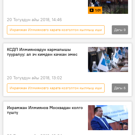
Биринчи Май райондук соту
1:01
20 Тогуздун айы 2018, 14:46
Икрамжан Илмияновго карата козголгон кылмыш иши
Дагы
9
Окуялар
Кыргызстан
Мультимедиа
Коом
Видео
КСДП Илмияновдун кармалышы
тууралуу: ал эч кимден качкан эмес
Жаңылыктар
Бишкек
Икрамжан Илмиянов
сот
20 Тогуздун айы 2018, 13:02
Икрамжан Илмияновго карата козголгон кылмыш иши
Дагы
6
Кыргызстан
Жаңылыктар
Саясат
Икрамжан Илмиянов
КСДП фракциясы
Икрамжан Илмиянов Москвадан колго
түштү
кармоо