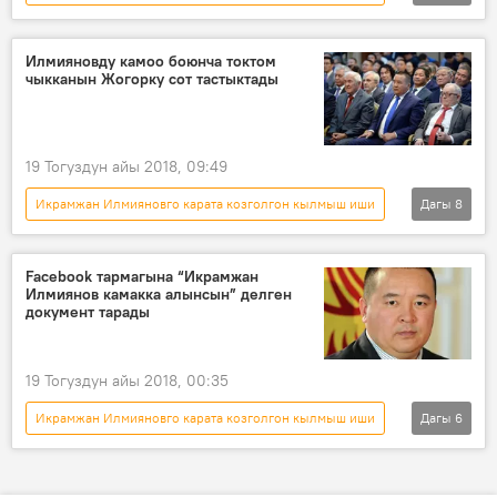
Окуялар
Кыргызстан
Жаңылыктар
Икрамжан Илмиянов
Илмияновду камоо боюнча токтом
чыкканын Жогорку сот тастыктады
УКМК
сот
издөө
19 Тогуздун айы 2018, 09:49
Икрамжан Илмияновго карата козголгон кылмыш иши
Дагы
8
Окуялар
Кыргызстан
Жаңылыктар
Алмазбек Атамбаев
Facebook тармагына “Икрамжан
Илмиянов камакка алынсын” делген
Икрамжан Илмиянов
УКМК
сот
документ тарады
кеңешчи
19 Тогуздун айы 2018, 00:35
Икрамжан Илмияновго карата козголгон кылмыш иши
Дагы
6
Окуялар
Кыргызстан
Жаңылыктар
Икрамжан Илмиянов