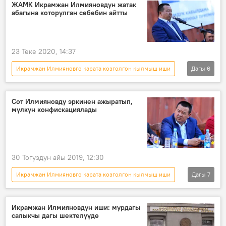
оорукана
Икрамжан Илмиянов
ЖАМК Икрамжан Илмияновдун жатак
абагына которулган себебин айтты
оору
абак
23 Теке 2020, 14:37
Икрамжан Илмияновго карата козголгон кылмыш иши
Дагы
6
Жаңылыктар
Коом
Кыргызстан
Икрамжан Илмиянов
абак
чечим
Сот Илмияновду эркинен ажыратып,
мүлкүн конфискациялады
30 Тогуздун айы 2019, 12:30
Икрамжан Илмияновго карата козголгон кылмыш иши
Дагы
7
Жаңылыктар
Кыргызстан
Окуялар
Бишкек
Икрамжан Илмияновдун иши: мурдагы
салыкчы дагы шектелүүдө
Икрамжан Илмиянов
сот
түрмө