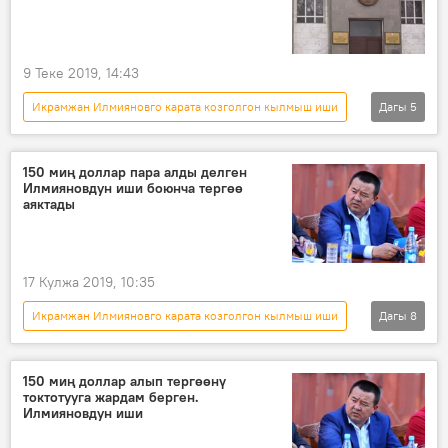
9 Теке 2019, 14:43
Икрамжан Илмияновго карата козголгон кылмыш иши
Дагы
5
Жаңылыктар
Кыргызстан
Коом
Икрамжан Илмиянов
Башкы прокуратура
150 миң доллар пара алды делген
Илмияновдун иши боюнча тергөө
аяктады
17 Кулжа 2019, 10:35
Икрамжан Илмияновго карата козголгон кылмыш иши
Дагы
8
Жаңылыктар
Коом
Кыргызстан
Икрамжан Илмиянов
кылмыш
150 миң доллар алып тергөөнү
токтотууга жардам берген.
пара
сот
тергөө
Илмияновдун иши