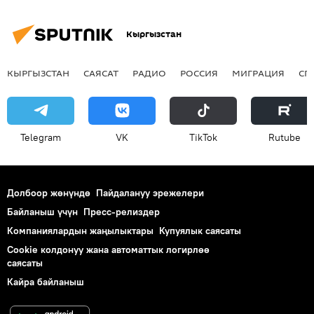
УКМК
сот
Кыргызстан
КЫРГЫЗСТАН
САЯСАТ
РАДИО
РОССИЯ
МИГРАЦИЯ
СП
Telegram
VK
ТikТоk
Rutube
Долбоор жөнүндө
Пайдалануу эрежелери
Байланыш үчүн
Пресс-релиздер
Компаниялардын жаңылыктары
Купуялык саясаты
Cookie колдонуу жана автоматтык логирлөө
саясаты
Кайра байланыш