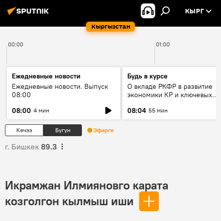
КЫРГ
Кыргызстан
00:00
01:00
Ежедневные новости
Будь в курсе
Ежедневные новости. Выпуск
О вкладе РКФР в развитие
08:00
экономики КР и ключевых
секторах до 2030 года
08:00
08:04
4 мин
55 мин
Кечээ
Бүгүн
Эфирге
г. Бишкек
89.3
Икрамжан Илмияновго карата
козголгон кылмыш иши