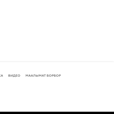
КА
ВИДЕО
МААЛЫМАТ БОРБОР