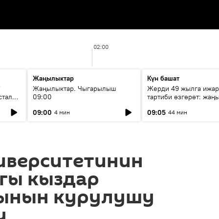
02:00
Жаңылыктар
Күн башат
F
Жаңылыктар. Чыгарылыш
Жерди 49 жылга ижар
стала
09:00
тартиби өзгөрөт: жаңы
эмнени көздөйт?
09:00
09:05
4 мин
44 мин
иверситетинин
гы кыздар
ынын курулушу
у