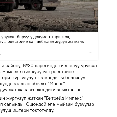
2
/2
 уруксат берүүчү документтери жок,
луш реестрине катталбастан жүрүп жатканы
Р
© Фото /
и району, №30 дарегинде тиешелүү уруксат
, мамлекеттик курулуш реестрине
штери жүргүзүлүп жаткандыгы белгилүү
шүндө аталган объект "Манас"
ндуу жатаканасы экендиги аныкталган.
н жүргүзүп жаткан "Битрейд Импекс"
п салынды. Ошондой эле мыйзам бузуулар
рулуш иштери токтотулду.