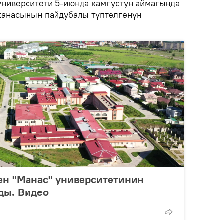
 университети 5-июнда кампустун аймагында
канасынын пайдубалы түптөлгөнүн
ен "Манас" университетинин
ды. Видео