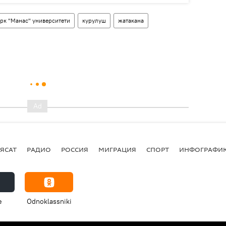
рк "Манас" университети
курулуш
жатакана
ЯСАТ
РАДИО
РОССИЯ
МИГРАЦИЯ
СПОРТ
ИНФОГРАФИ
e
Odnoklassniki