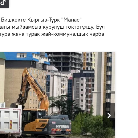
.
Бишкекте Кыргыз-Түрк "Манас"
агы мыйзамсыз курулуш токтотулду. Бул
ктура жана турак жай-коммуналдык чарба