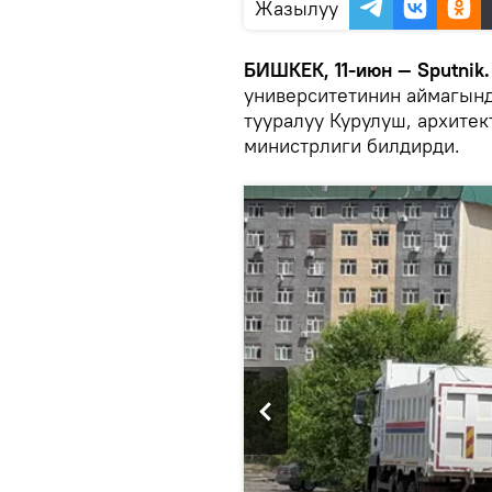
Жазылуу
БИШКЕК, 11-июн — Sputnik
университетинин аймагынд
тууралуу Курулуш, архите
министрлиги билдирди.