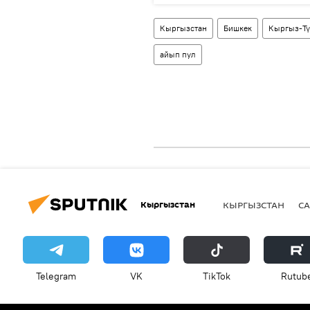
Кыргызстан
Бишкек
Кыргыз-Тү
айып пул
Кыргызстан
КЫРГЫЗСТАН
СА
Telegram
VK
ТikТоk
Rutub