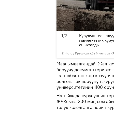
1
/2
т "Манас"
Курулуш тиешелүү
насы болуп чыкты
мамлекеттик куру
аныкталды
© Фото / Пресс-служба Минстроя К
Маалымдалгандай, Жал кич
берүүчү документтери жок
катталбастан жер казуу и
болгон. Текшерүүнүн жүрү
университетинин 1100 ору
Натыйжада курулуш иштери
ЖЧКсына 200 миң сом айы
толук жоюлганга чейин ку