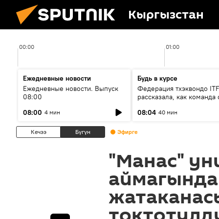
Кыргызстан
00:00
01:00
Ежедневные новости
Будь в курсе
Ежедневные новости. Выпуск
Федерация тхэквондо IT
08:00
рассказала, как команда 
жертвой мошенников
08:00
08:04
4 мин
40 мин
Кечээ
Бүгүн
Эфирге
"Манас" ун
аймагында
жатаканас
токтотулд