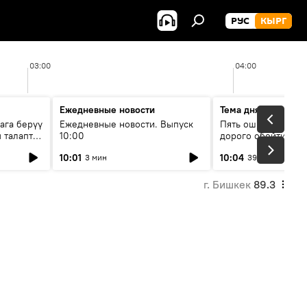
РУС
КЫРГ
03:00
04:00
Ежедневные новости
Тема дня
ага берүү
Ежедневные новости. Выпуск
Пять ошибок котор
 талаптар
10:00
дорого обойтись п
жилья
10:01
10:04
3 мин
39 мин
г. Бишкек
89.3