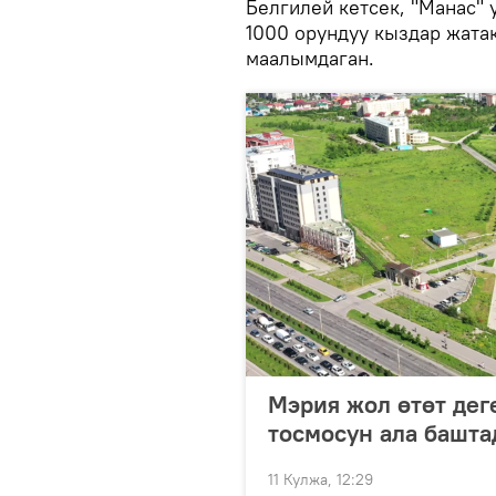
Белгилей кетсек, "Манас"
1000 орундуу кыздар жата
маалымдаган.
Мэрия жол өтөт дег
тосмосун ала башта
11 Кулжа, 12:29