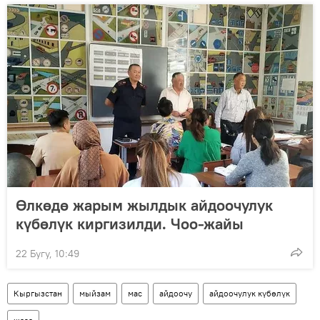
Өлкөдө жарым жылдык айдоочулук
күбөлүк киргизилди. Чоо-жайы
22 Бугу, 10:49
Кыргызстан
мыйзам
мас
айдоочу
айдоочулук күбөлүк