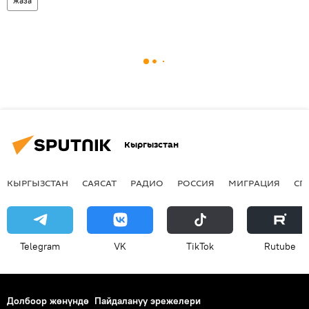
жаза
Кыргызстан
КЫРГЫЗСТАН
САЯСАТ
РАДИО
РОССИЯ
МИГРАЦИЯ
СП
Telegram
VK
ТikТоk
Rutube
Долбоор жөнүндө
Пайдалануу эрежелери