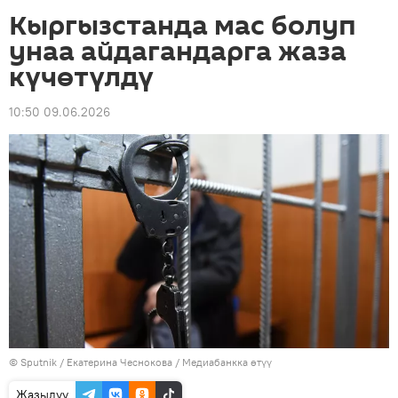
Кыргызстанда мас болуп
унаа айдагандарга жаза
күчөтүлдү
10:50 09.06.2026
©
Sputnik
/ Екатерина Чеснокова
/
Медиабанкка өтүү
Жазылуу