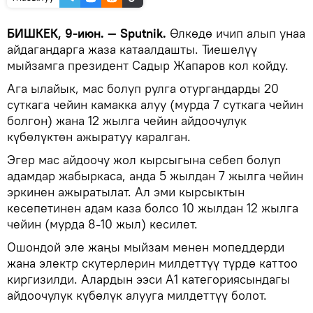
БИШКЕК, 9-июн. — Sputnik.
Өлкөдө ичип алып унаа
айдагандарга жаза катаалдашты. Тиешелүү
мыйзамга президент Садыр Жапаров кол койду.
Ага ылайык, мас болуп рулга отургандарды 20
суткага чейин камакка алуу (мурда 7 суткага чейин
болгон) жана 12 жылга чейин айдоочулук
күбөлүктөн ажыратуу каралган.
Эгер мас айдоочу жол кырсыгына себеп болуп
адамдар жабыркаса, анда 5 жылдан 7 жылга чейин
эркинен ажыратылат. Ал эми кырсыктын
кесепетинен адам каза болсо 10 жылдан 12 жылга
чейин (мурда 8-10 жыл) кесилет.
Ошондой эле жаңы мыйзам менен мопеддерди
жана электр скутерлерин милдеттүү түрдө каттоо
киргизилди. Алардын ээси А1 категориясындагы
айдоочулук күбөлүк алууга милдеттүү болот.