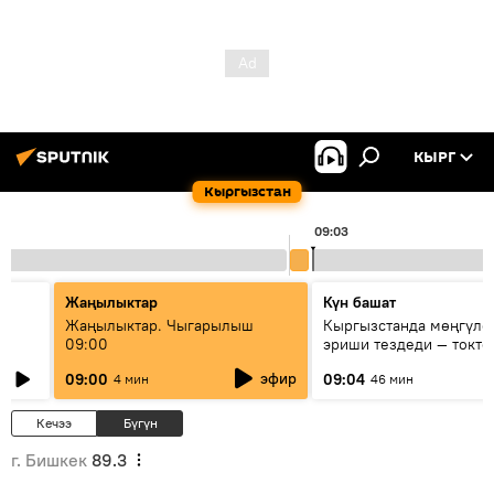
КЫРГ
Кыргызстан
09:03
Жаңылыктар
Күн башат
Жаңылыктар. Чыгарылыш
Кыргызстанда мөңгүлө
09:00
эриши тездеди — токто
мүмкүн эмеспи?
эфир
09:00
09:04
4 мин
46 мин
Кечээ
Бүгүн
г. Бишкек
89.3