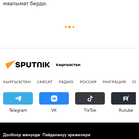
маалымат берди.
Кыргызстан
КЫРГЫЗСТАН
САЯСАТ
РАДИО
РОССИЯ
МИГРАЦИЯ
СП
Telegram
VK
ТikТоk
Rutube
Долбоор жөнүндө
Пайдалануу эрежелери