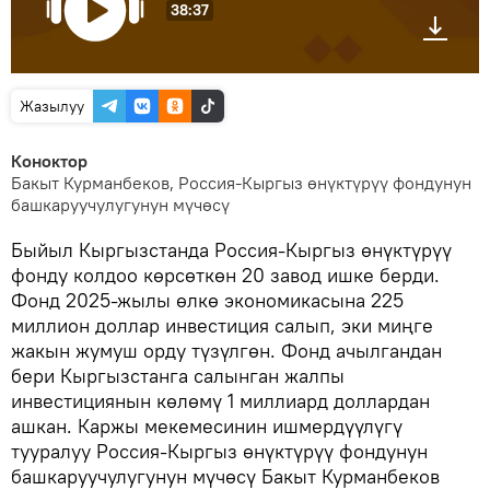
38:37
Жазылуу
Коноктор
Бакыт Курманбеков, Россия-Кыргыз өнүктүрүү фондунун
башкаруучулугунун мүчөсү
Быйыл Кыргызстанда Россия-Кыргыз өнүктүрүү
фонду колдоо көрсөткөн 20 завод ишке берди.
Фонд 2025-жылы өлкө экономикасына 225
миллион доллар инвестиция салып, эки миңге
жакын жумуш орду түзүлгөн. Фонд ачылгандан
бери Кыргызстанга салынган жалпы
инвестициянын көлөмү 1 миллиард доллардан
ашкан. Каржы мекемесинин ишмердүүлүгү
тууралуу Россия-Кыргыз өнүктүрүү фондунун
башкаруучулугунун мүчөсү Бакыт Курманбеков