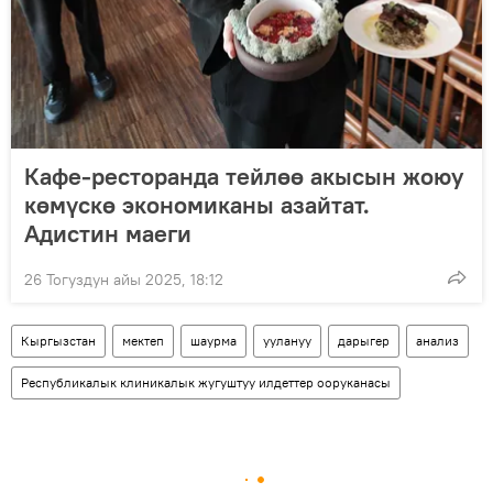
Кафе-ресторанда тейлөө акысын жоюу
көмүскө экономиканы азайтат.
Адистин маеги
26 Тогуздун айы 2025, 18:12
Кыргызстан
мектеп
шаурма
уулануу
дарыгер
анализ
Республикалык клиникалык жугуштуу илдеттер ооруканасы