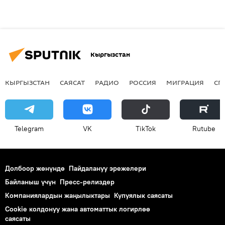
Кыргызстан
КЫРГЫЗСТАН
САЯСАТ
РАДИО
РОССИЯ
МИГРАЦИЯ
СП
Telegram
VK
ТikТоk
Rutube
Долбоор жөнүндө
Пайдалануу эрежелери
Байланыш үчүн
Пресс-релиздер
Компаниялардын жаңылыктары
Купуялык саясаты
Cookie колдонуу жана автоматтык логирлөө
саясаты