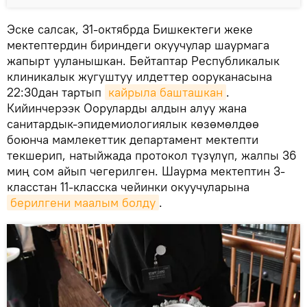
Эске салсак, 31-октябрда Бишкектеги жеке
мектептердин бириндеги окуучулар шаурмага
жапырт ууланышкан. Бейтаптар Республикалык
клиникалык жугуштуу илдеттер ооруканасына
22:30дан тартып
кайрыла башташкан
.
Кийинчерээк Ооруларды алдын алуу жана
санитардык-эпидемиологиялык көзөмөлдөө
боюнча мамлекеттик департамент мектепти
текшерип, натыйжада протокол түзүлүп, жалпы 36
миң сом айып чегерилген. Шаурма мектептин 3-
класстан 11-класска чейинки окуучуларына
берилгени маалым болду
.