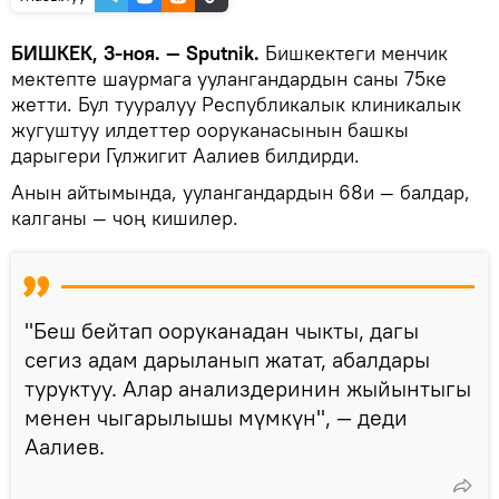
БИШКЕК, 3-ноя. — Sputnik.
Бишкектеги менчик
мектепте шаурмага уулангандардын саны 75ке
жетти. Бул тууралуу Республикалык клиникалык
жугуштуу илдеттер ооруканасынын башкы
дарыгери Гүлжигит Аалиев билдирди.
Анын айтымында, уулангандардын 68и — балдар,
калганы — чоң кишилер.
"Беш бейтап ооруканадан чыкты, дагы
сегиз адам дарыланып жатат, абалдары
туруктуу. Алар анализдеринин жыйынтыгы
менен чыгарылышы мүмкүн", — деди
Аалиев.