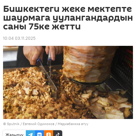
Бишкектеги жеке мектепте
шаурмага уулангандардын
саны 75ке жетти
10:04 03.11.2025
©
Sputnik
/ Евгений Одиноков
/
Медиабанкка өтүү
Жазылуу