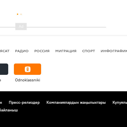
ЯСАТ
РАДИО
РОССИЯ
МИГРАЦИЯ
СПОРТ
ИНФОГРАФИ
e
Odnoklassniki
н
Пресс-релиздер
Компаниялардын жаңылыктары
Купуял
 байланыш