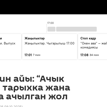
17:00
ти
Жаңылыктар
Стоп кадр
и. Выпуск
Жаңылыктар. Чыгарылыш 17:00
"Окен ава" — жа
комедиясы
17:01
17:08
7 мин
34 мин
н айы: “Ачык
— тарыхка жана
а ачылган жол
:16 09.10.2025
)