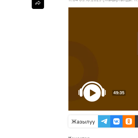
49:35
Жазылуу