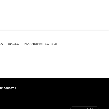
КА
ВИДЕО
МААЛЫМАТ БОРБОР
ык саясаты