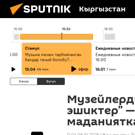
Кыргызстан
15:00
15:32
16:00
Стимул
Ежедневные новос
ыш 15:00
Музыка менен тарбияланган
Ежедневные новост
балдар гений болобу?
16:00
Кыргыздын жашоосунда
эфир
15:04
16:01
49 мин
7 мин
музыканын орду
Кечээ
Бүгүн
Музейлерди
эшиктер” 
маданиятк
11:04 09.10.2025
(Жаңыртылды:
11