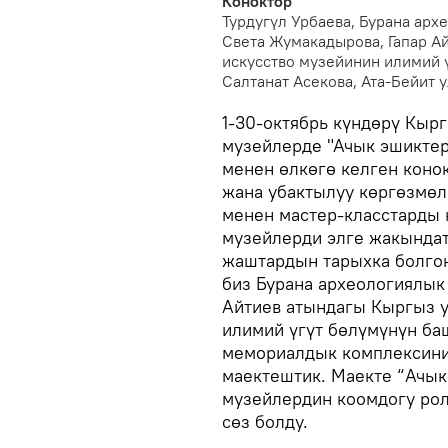
Коноктор
Турдугүл Урбаева, Бурана ар
Света Жумакадырова, Гапар А
искусство музейинин илимий 
Салтанат Асекова, Ата-Бейит
1-30-октябрь күндөрү Кыр
музейлерде "Ачык эшиктер 
менен өлкөгө келген коно
жана убактылуу көргөзмөл
менен мастер-класстарды 
музейлерди элге жакындат
жаштардын тарыхка болгон
биз Бурана археологиялык
Айтиев атындагы Кыргыз у
илимий үгүт бөлүмүнүн ба
мемориалдык комплексин
маектештик. Маекте “Ачык
музейлердин коомдогу рол
сөз болду.