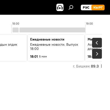
РУС
КЫРГ
18:00
19:00
Ежедневные новости
Меняющие м
йдын элдик
Ежедневные новости. Выпуск
Аскар Салымб
18:00
должен пост
совершенство
18:01
18:06
5 мин
54 мин
г. Бишкек
89.3