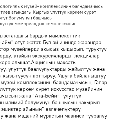
хеологиялык музей- комплексинин баяндамачысы
йтиев атындагы Кыргыз улуттук көркөм сүрөт
үгүт бөлүмүнүн башчысы
 улуттук мемориалдык комплексинин
гызстандагы бардык мамлекеттик
айы" өтүп жатат. Бул ай ичинде жарандар
ктор музейлерди акысыз кыдырып, туруктуу
өрдү, атайын экскурсияларды, лекциялар
көрө алышат.Акциянын максаты —
уу, улуттук баалуулуктарды жайылтуу жана
 кызыгуусун арттыруу. Ушуга байланыштуу
 музей-комплексинин баяндамачысын, Гапар
луттук көркөм сүрөт искусство музейинин
шчысын жана “Ата-Бейит” улуттук
ин илимий бөлүмүнүн башчысын чакырып
 эшиктер айынын” өзгөчөлүктөрү,
у жана маданий мурастын мааниси тууралуу