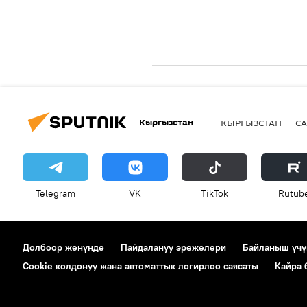
Кыргызстан
КЫРГЫЗСТАН
СА
Telegram
VK
ТikТоk
Rutub
Долбоор жөнүндө
Пайдалануу эрежелери
Байланыш үчү
Cookie колдонуу жана автоматтык логирлөө саясаты
Кайра