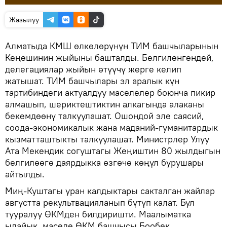
Жазылуу
Алматыда КМШ өлкөлөрүнүн ТИМ башчыларынын
Кеңешинин жыйыны башталды. Белгиленгендей,
делегациялар жыйын өтүүчү жерге келип
жатышат. ТИМ башчылары эл аралык күн
тартибиндеги актуалдуу маселелер боюнча пикир
алмашып, шериктештиктин алкагында алаканы
бекемдөөнү талкуулашат. Ошондой эле саясий,
соода-экономикалык жана маданий-гуманитардык
кызматташтыкты талкуулашат. Министрлер Улуу
Ата Мекендик согуштагы Жеңиштин 80 жылдыгын
белгилөөгө даярдыкка өзгөчө көңүл бурушары
айтылды.
Миң-Куштагы уран калдыктары сакталган жайлар
августта рекультвацияланып бүтүп калат. Бул
тууралуу ӨКМден билдиришти. Маалыматка
ылайык, маселе ӨКМ башчысы Бообек