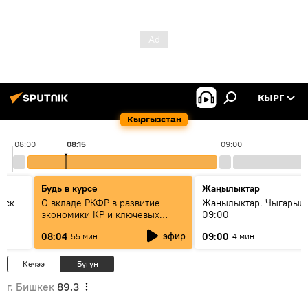
КЫРГ
Кыргызстан
08:00
08:15
09:00
Будь в курсе
Жаңылыктар
уск
О вкладе РКФР в развитие
Жаңылыктар. Чыгары
экономики КР и ключевых
09:00
секторах до 2030 года
эфир
08:04
09:00
55 мин
4 мин
Кечээ
Бүгүн
г. Бишкек
89.3