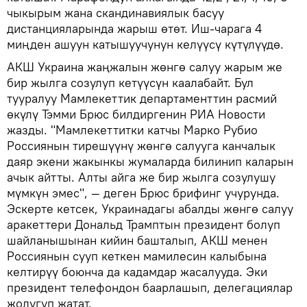
чыкырым жана скандинавиялык басуу
дистанцияларында жарыш өтөт. Иш-чарага 4
миңден ашуун катышуучунун келүүсү күтүлүүдө.
АКШ Украина жаңжалын жөнгө салуу жарым же
бир жылга созулуп кетүүсүн каалабайт. Бул
тууралуу Мамлекеттик департаменттин расмий
өкүлү Тэмми Брюс билдиргенин РИА Новости
жазды. "Мамлекеттитки катчы Марко Рубио
Россиянын тирешүүнү жөнгө салууга канчалык
даяр экени жакынкы жумаларда билинип каларын
ачык айтты. Алты айга же бир жылга созулушу
мүмкүн эмес", — деген Брюс брифинг учурунда.
Эскерте кетсек, Украинадагы абалды жөнгө салуу
аракеттери Дональд Трамптын президент болуп
шайланышынан кийин башталып, АКШ менен
Россиянын сууп кеткен мамилесин калыбына
келтирүү боюнча да кадамдар жасалууда. Эки
президент телефондон баарлашып, делегациялар
жолугуп жатат.