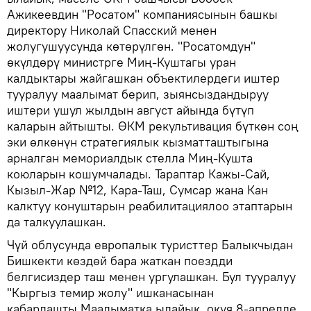
Ажикеевдин "Росатом" компаниясынын башкы
директору Николай Спасский менен
жолугушуусунда көтөрүлгөн. "Росатомдун"
өкүлдөрү министрге Миң-Куштагы уран
калдыктары жайгашкан объектилердеги иштер
тууралуу маалымат берип, зыянсыздандыруу
иштери ушул жылдын август айында бүтүп
каларын айтышты. ӨКМ рекультивация бүткөн соң
эки өлкөнүн стратегиялык кызматташтыгына
арналган мемориалдык стелла Миң-Кушта
коюларын кошумчалады. Тараптар Кажы-Сай,
Кызыл-Жар №12, Кара-Таш, Сумсар жана Кан
калктуу конуштарын реабилитациялоо этаптарын
да талкуулашкан.
Чүй облусунда европалык туристтер Балыкчыдан
Бишкекти көздөй бара жаткан поездди
белгисиздер таш менен ургулашкан. Бул тууралуу
"Кыргыз темир жолу" ишканасынан
кабарлашты.Маалыматка ылайык, окуя 8-апрелде