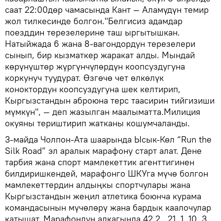
саат 22:00дөр чамасында Кант — Аламүдүн темир
жол тилкесинде болгон."Белгисиз адамдар
поезддин терезелерине таш ыргытышкан.
Натыйжада 6 жана 8-вагондордун терезелери
сынып, бир кызматкер жаракат алды. Мындай
көрүнүштөр жүргүнчүлөрдүн коопсуздугуна
коркунуч туудурат. Өзгөчө чет өлкөлүк
коноктордун коопсуздугуна шек келтирип,
Кыргызстандын аброюна терс таасирин тийгизиши
мүмкүн", — деп жазылган маалыматта.Милиция
окуяны териштирип жатканы кошумчаланды.
3-майда Чолпон-Ата шаарында Ысык-Көл “Run the
Silk Road” эл аралык марафону старт алат. Дене
тарбия жана спорт мамлекеттик агенттигинен
билдиришкендей, марафонго ШКУга мүчө болгон
мамлекеттердин алдыңкы спортчулары жана
Кыргызстандын жеңил атлетика боюнча курама
командасынын мүчөлөрү жана бардык каалочулар
катышат. Марафондун алкагында 42,2 , 21, 1, 10, 3