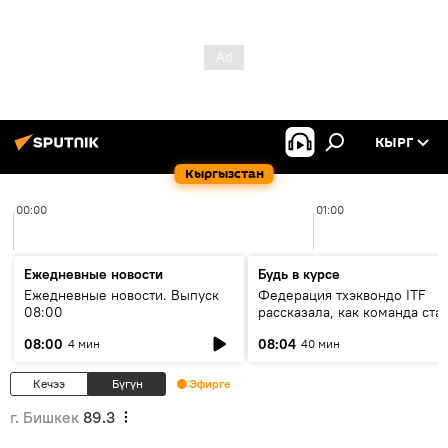
КЫРГ
Кыргызстан
00:00
01:00
Ежедневные новости
Будь в курсе
Ежедневные новости. Выпуск
Федерация тхэквондо ITF
08:00
рассказала, как команда ста
жертвой мошенников
08:00
08:04
4 мин
40 мин
Кечээ
Бүгүн
Эфирге
г. Бишкек
89.3