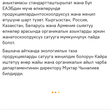
аныктамасы стандартташтырылат жана бул
ЕАЭБдин мүчө өлкөлөрүндө
продукциялардынтоскоолдуксуз жана жеңил
өтүшүнө шарт түзөт. Кыргызстан, Россия,
Казакстан, Беларусь жана Армения сыяктуу
өлкөлөр арасында органикалык азыктарды эркин
жанатоскоолдуксуз сатууга мүмкүнчүлүк пайда
болот.
Башкача айтканда экологиялык таза
продукцияларды сатууга жеңилдик болорун Кайра
иштетүү өнөр жайы жана органикалык айыл чарба
департаментинин директору Муктар Чыналиев
билдирди.