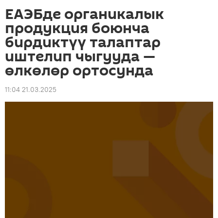
ЕАЭБде органикалык
продукция боюнча
бирдиктүү талаптар
иштелип чыгууда —
өлкөлөр ортосунда
11:04 21.03.2025