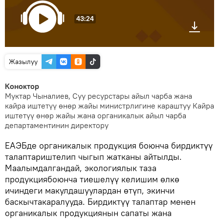
43:24
Жазылуу
Коноктор
Муктар Чыналиев, Суу ресурстары айыл чарба жана
кайра иштетүү өнөр жайы министрлигине караштуу Кайра
иштетүү өнөр жайы жана органикалык айыл чарба
департаментинин директору
ЕАЭБде органикалык продукция боюнча бирдиктүү
талаптариштелип чыгып жатканы айтылды.
Маалымдалгандай, экологиялык таза
продукциябоюнча тиешелүү келишим өлкө
ичиндеги макулдашуулардан өтүп, экинчи
баскычтакаралууда. Бирдиктүү талаптар менен
органикалык продукциянын сапаты жана