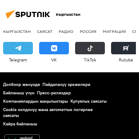
Кыргызстан
КЫРГЫЗСТАН
САЯСАТ
РАДИО
РОССИЯ
МИГРАЦИЯ
СП
Telegram
VK
ТikТоk
Rutube
Долбоор жөнүндө
Пайдалануу эрежелери
Байланыш үчүн
Пресс-релиздер
Компаниялардын жаңылыктары
Купуялык саясаты
Cookie колдонуу жана автоматтык логирлөө
саясаты
Кайра байланыш