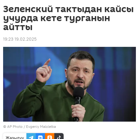
Зеленский тактыдан кайсы
учурда кете турганын
айтты
19:23 19.02.2025
©
AP Photo
/ Evgeniy Maloletka
Жазылуу