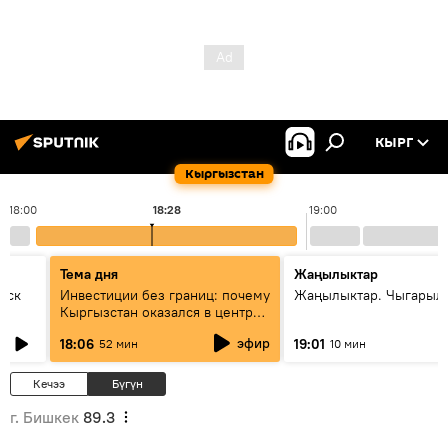
КЫРГ
Кыргызстан
18:00
18:28
19:00
Тема дня
Жаңылыктар
уск
Инвестиции без границ: почему
Жаңылыктар. Чыгарыл
Кыргызстан оказался в центре
внимания бизнеса
эфир
18:06
19:01
52 мин
10 мин
Кечээ
Бүгүн
г. Бишкек
89.3