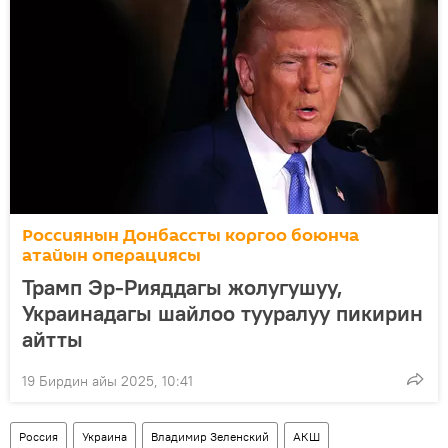
Россиянын Донбассты коргоо боюнча
атайын операциясы
Трамп Эр-Рияддагы жолугушуу,
Украинадагы шайлоо тууралуу пикирин
айтты
19 Бирдин айы 2025, 10:41
Россия
Украина
Владимир Зеленский
АКШ