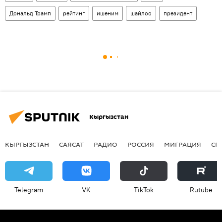
Дональд Трамп
рейтинг
ишеним
шайлоо
президент
Кыргызстан
КЫРГЫЗСТАН
САЯСАТ
РАДИО
РОССИЯ
МИГРАЦИЯ
СП
Telegram
VK
ТikТоk
Rutube