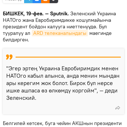
БИШКЕК, 19-фев. — Sputnik.
Зеленский Украина
НАТОго жана Евробиримдикке кошулмайынча
президент бойдон калууга ниеттенүүдө. Бул
тууралуу ал
ARD телеканалындагы
маегинде
билдирген.
"Эгер эртең Украина Евробиримдик менен
НАТОго кабыл алынса, анда менин мындан
ары керегим жок болот. Бирок бул нерсе
ишке ашпаса өз өлкөмдү коргойм", — деди
Зеленский.
Белгилей кетсек, буга чейин АКШнын президенти