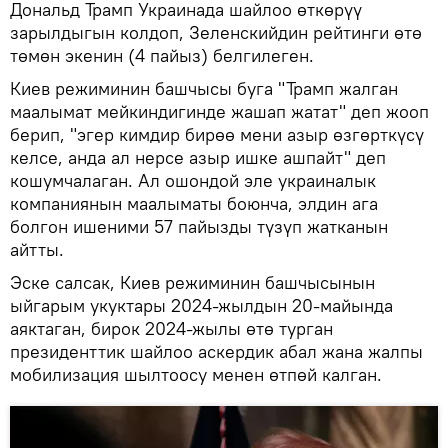
Дональд Трамп Украинада шайлоо өткөрүү
зарылдыгын колдоп, Зеленскийдин рейтинги өтө
төмөн экенин (4 пайыз) белгилеген.
Киев режиминин башчысы буга "Трамп жалган
маалымат мейкиндигинде жашап жатат" деп жооп
берип, "эгер кимдир бирөө мени азыр өзгөрткүсү
келсе, анда ал нерсе азыр ишке ашпайт" деп
кошумчалаган. Ал ошондой эле украиналык
компаниянын маалыматы боюнча, элдин ага
болгон ишеними 57 пайызды түзүп жатканын
айтты.
Эске салсак, Киев режиминин башчысынын
ыйгарым укуктары 2024-жылдын 20-майында
аяктаган, бирок 2024-жылы өтө турган
президенттик шайлоо аскердик абал жана жалпы
мобилизация шылтоосу менен өтпөй калган.