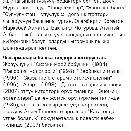
жыйнагынын түзүүчү-редактору болгон. Досу
Мурза Гапаровдун "Тандалмалар", "Экөө ээн бакта",
"Сулуулуктан – улуулукка" деген китептерин
чыгаруунун башында турган. Эгемберди Эрматов,
Маркабай Ааматов, Бактыгул Чотурова, Атантай
Акбаров ж.б. таланттуу акындардын поэзиясынын
күйөрманы болуп, аларды чыгармачылыкка
шыктандырып келген.
Чыгармалары башка тилдерге которулган.
Жазуучунун "Сказки моей бабушки" (1984),
"Рапсодия молодости" (1998), "Верблюд и мышь"
(1996), "Сказание о старом летоисчислении"
(1996), "Азарт" (1998), "Детство в годы изгнания"
(2007) аттуу китептери орус тилинде, "Энемиң
эртекилери" деген жомоктору түркмөн тилинде
(1985), кыргыз-болгар достугун көрсөткөн,
жазуучу Алим Теппеевге арналган "Катагонда
утган болалик" документалдык повести өзбек
тилинде (2007) басылган.