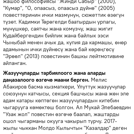
жашоо философиясы "Жинди Сабыр" (2000),
"Кумар", "О, опаасыз, опаасыз дүйнө" (2005)
повесттеринин ички мазмунун, сюжеттик өзөгүн
түзөт. Кадимки Төрөгелди баатырдын урпагы,
мүнүшкөр, саятчы жана комузчу, жаш жигит
Кудайбергендин бийлик жана байлык ээси
Чыныбай менен ачык да, купия да кармашы, өнөр
адамынын ички дүйнөсү жана бай көрөңгөсү
"Эрөөл" (2013) повестинин башкы лейтмотивине
айланган.
Жазуучуларды тарбиялоого жана аларды
даңазалоого өзгөчө маани берген.
Мелис
Абакиров басма кызматкери, Улуттук жазуучулар
союзунун катчысы, секция башчысы жана жөн эле
адам катары көптөгөн жазуучулардын китебин
чыгарууга көмөктөш болгон. Ал Мукай Элебаевдин
"Узак жол" повестин өзгөчө баалап, жаштарды
ошол чыгарманы окууга чакырып турчу. 2017-
жылы чыккан Молдо Кылычтын "Казалдар" деген