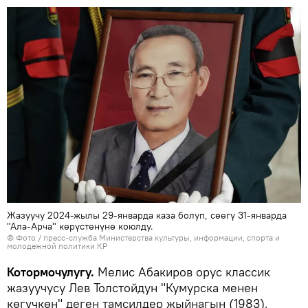
Жазуучу 2024-жылы 29-январда каза болуп, сөөгү 31-январда
"Ала-Арча" көрүстөнүнө коюлду.
© Фото / пресс-служба Министерства культуры, информации, спорта и
молодежной политики КР
Котормочулугу.
Мелис Абакиров орус классик
жазуучусу Лев Толстойдун "Кумурска менен
көгүчкөн" деген тамсилдер жыйнагын (1983),