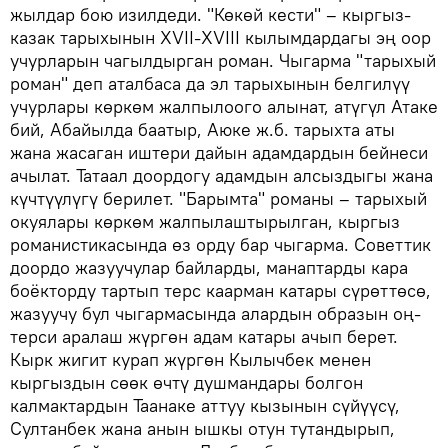
жылдар бою изилдеди. "Көкөй кести" – кыргыз-
казак тарыхынын XVII-XVIII кылымдардагы эң оор
учурларын чагылдырган роман. Чыгарма "тарыхый
роман" деп аталбаса да эл тарыхынын белгилүү
учурлары көркөм жалпылоого алынат, атүгүл Атаке
бий, Абайылда баатыр, Аюке ж.б. тарыхта аты
жана жасаган иштери дайын адамдардын бейнеси
ачылат. Татаал доордогу адамдын алсыздыгы жана
күчтүүлүгү берилет. "Барымта" романы – тарыхый
окуялары көркөм жалпылаштырылган, кыргыз
романистикасында өз орду бар чыгарма. Советтик
доордо жазуучулар байларды, манаптарды кара
боёкторду тартып терс каарман катары сүрөттөсө,
жазуучу бул чыгармасында алардын образын оң-
терси аралаш жүргөн адам катары ачып берет.
Кырк жигит курап жүргөн Кылычбек менен
кыргыздын сөөк өчтү душмандары болгон
калмактардын Таанаке аттуу кызынын сүйүүсү,
Султанбек жана анын ышкы отун тутандырып,