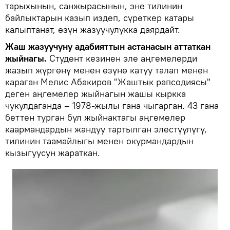
тарыхынын, санжырасынын, эне тилинин
байлыктарын казып издеп, сүрөткер катары
калыптанат, өзүн жазуучулукка даярдайт.
Жаш жазуучуну адабияттын астанасын аттаткан
жыйнагы.
Студент кезинен эле аңгемелерди
жазып жүргөнү менен өзүнө катуу талап менен
караган Мелис Абакиров "Жаштык рапсодиясы"
деген аңгемелер жыйнагын жашы кыркка
чукулдаганда – 1978-жылы гана чыгарган. 43 гана
беттен турган бул жыйнактагы аңгемелер
каармандардын жандуу тартылган элестүүлүгү,
тилинин таамайлыгы менен окурмандардын
кызыгуусун жараткан.