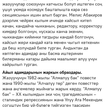
жазуучулар союзунун катчысы болуп иштеген соң
ушул уюмда коомдук башталышта кара сөз
секциясынын ишин алып барган. Мелис Абакиров
дээрлик чейрек кылым ичинде кайсыл китеп
качан, кандайча чыкканын, редактору, корректору
кимдер болгонун, нускасы канча экенин,
чыккандан кийинки тагдыры кандай болгонун,
кайсыл жери кандай ката менен чыгып кеткенин
да беш колундай биле турган. Андыктан да
көптөгөн адамдар аны басма иштеринин
билерманы катары дайыма маалымат алуу үчүн
кайрылып турган.
Айыл адамдарынын жаркын образдары.
Жазуучунун 1982-жылы "Алмалуу бак" повести
жана 1990-жылы "Алчалуу төр" деген повесттер
жана аңгемелер жыйнагы жарык көрдү. "Алмалуу
бак" – XX кылымдын эки чоң трагедиясынын –
сталиндик репрессиянын жана Улуу Ата Мекендик
согуштун бир үй-бүлөгө тийгизген таасирин