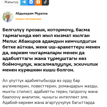
Жазылуу
Абдыкерим Муратов
Бардык материалдар
Белгилүү прозаик, котормочу, басма
тармагында көп жыл кызмат кылган
Мелис Абакиров адамдын кемчилдигин
бетке айткан, жеке иш-аракеттери менен
да, көркөм чыгармалары менен да
адабияттагы жана турмуштагы көз
боёмочулук, жасалмалуулук, эскичилик
менен күрөшкөн киши болгон.
Ал улуттук адабиятыбызда өз орду бар
аңгемелерин, повесттерин, романдарын жазды,
мыкты стилист, адабиятты терең талдоочу жана
баалоочу аналитик, чыныгы интеллект эле.
Адабий-көркөм жана агартуучулук багыттарда