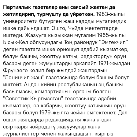
Партиялык газеталар аны саясый жактан да
жетилдирип, турмушту да үйрөткөн.
1963-жылы
университети бүтүргөн жаш кадрды мугалимдик
ишке дайындашат. Ошто, Чүйдө мектептерде
иштеди. Жазууга кызыккан мугалим 1965-жылы
Ысык-Көл облусундагы Тоң райондук "Эмгекчил"
деген газетага ишке орношуп адабий кызматкер,
бөлүм башчы, жооптуу катчы, редактордун орун
басары деген жумуштарды аркалайт. 1971-жылдан
Фрунзеге келип бир жылдай жаштардын
"Ленинчил жаш" газетасында бөлүм башчы болуп
иштейт. Андан кийин республиканын эң башкы
басылмасы, компартиянын органы болгон
"Советтик Кыргызстан" гезетасында адабий
кызматкер, өз кабарчы, жооптуу катчынын орун
басары болуп 1979-жылга чейин эмгектенет. Дал
ошол жылдарда редакциядагы жана андан
сырткары чөйрөдөгү жазуучулар жана
журналисттер менен жакындашып, кыргыз