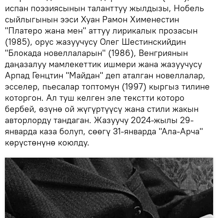
испан поэзиясынын таланттуу жылдызы, Нобель
сыйлыгынын ээси Хуан Рамон Хименестин
"Платеро жана мен" аттуу лирикалык прозасын
(1985), орус жазуучусу Олег Шестинскийдин
"Блокада новеллаларын" (1986), Венгриянын
даңазалуу мамлекеттик ишмери жана жазуучусу
Арпад Генцтин "Майдан" деп аталган новеллалар,
эсселер, пьесалар топтомун (1997) кыргыз тилине
которгон. Ал туш келген эле текстти которо
бербей, өзүнө ой жүгүртүүсү жана стили жакын
авторлорду тандаган. Жазуучу 2024-жылы 29-
январда каза болуп, сөөгү 31-январда "Ала-Арча"
көрүстөнүнө коюлду.