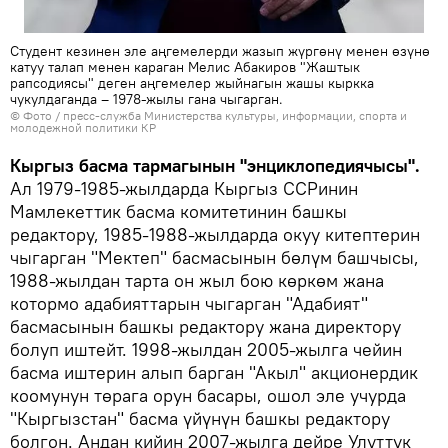
Студент кезинен эле аңгемелерди жазып жүргөнү менен өзүнө
катуу талап менен караган Мелис Абакиров "Жаштык
рапсодиясы" деген аңгемелер жыйнагын жашы кыркка
чукулдаганда – 1978-жылы гана чыгарган.
© Фото / пресс-служба Министерства культуры, информации, спорта и
молодежной политики КР
Кыргыз басма тармагынын "энциклопедиячысы".
Ал 1979-1985-жылдарда Кыргыз ССРинин
Мамлекеттик басма комитетинин башкы
редактору, 1985-1988-жылдарда окуу китептерин
чыгарган "Мектеп" басмасынын бөлүм башчысы,
1988-жылдан тарта он жыл бою көркөм жана
котормо адабияттарын чыгарган "Адабият"
басмасынын башкы редактору жана директору
болуп иштейт. 1998-жылдан 2005-жылга чейин
басма иштерин алып барган "Акыл" акционердик
коомунун төрага орун басары, ошол эле учурда
"Кыргызстан" басма үйүнүн башкы редактору
болгон. Андан кийин 2007-жылга дейре Улуттук