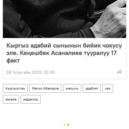
Кыргыз адабий сынынын бийик чокусу
эле. Кеңешбек Асаналиев тууралуу 17
факт
28 Үчтүн айы 2023, 20:33
Кыргызстан
Мелис Абакиров
жазуучу
адабият
сөз
аңгеме
редактор