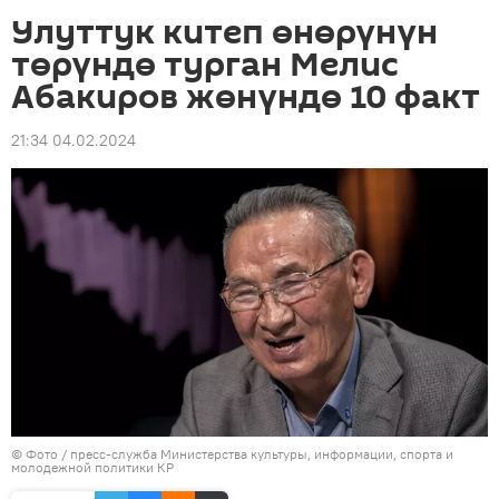
Улуттук китеп өнөрүнүн
төрүндө турган Мелис
Абакиров жөнүндө 10 факт
21:34 04.02.2024
© Фото /
пресс-служба Министерства культуры, информации, спорта и
молодежной политики КР