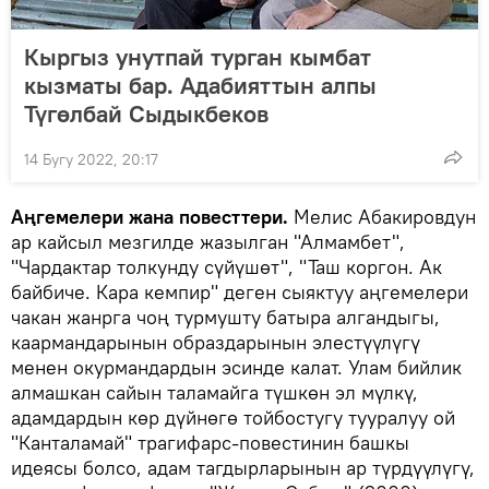
Кыргыз унутпай турган кымбат
кызматы бар. Адабияттын алпы
Түгөлбай Сыдыкбеков
14 Бугу 2022, 20:17
Аңгемелери жана повесттери.
Мелис Абакировдун
ар кайсыл мезгилде жазылган "Алмамбет",
"Чардактар толкунду сүйүшөт", "Таш коргон. Ак
байбиче. Кара кемпир" деген сыяктуу аңгемелери
чакан жанрга чоң турмушту батыра алгандыгы,
каармандарынын образдарынын элестүүлүгү
менен окурмандардын эсинде калат. Улам бийлик
алмашкан сайын таламайга түшкөн эл мүлкү,
адамдардын көр дүйнөгө тойбостугу тууралуу ой
"Канталамай" трагифарс-повестинин башкы
идеясы болсо, адам тагдырларынын ар түрдүүлүгү,