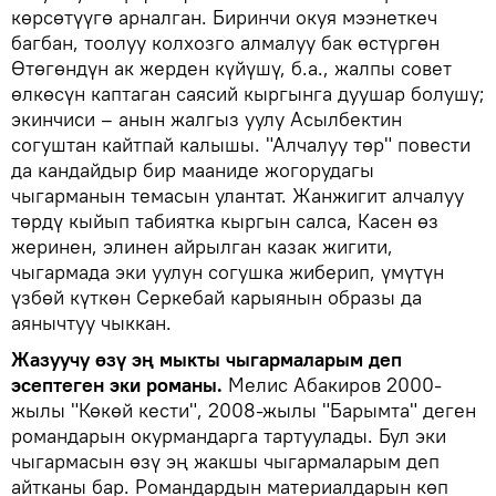
көрсөтүүгө арналган. Биринчи окуя мээнеткеч
багбан, тоолуу колхозго алмалуу бак өстүргөн
Өтөгөндүн ак жерден күйүшү, б.а., жалпы совет
өлкөсүн каптаган саясий кыргынга дуушар болушу;
экинчиси – анын жалгыз уулу Асылбектин
согуштан кайтпай калышы. "Алчалуу төр" повести
да кандайдыр бир мааниде жогорудагы
чыгарманын темасын улантат. Жанжигит алчалуу
төрдү кыйып табиятка кыргын салса, Касен өз
жеринен, элинен айрылган казак жигити,
чыгармада эки уулун согушка жиберип, үмүтүн
үзбөй күткөн Серкебай карыянын образы да
аянычтуу чыккан.
Жазуучу өзү эң мыкты чыгармаларым деп
эсептеген эки романы.
Мелис Абакиров 2000-
жылы "Көкөй кести", 2008-жылы "Барымта" деген
романдарын окурмандарга тартуулады. Бул эки
чыгармасын өзү эң жакшы чыгармаларым деп
айтканы бар. Романдардын материалдарын көп