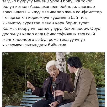
тагдыр буйругу менен Дүрбөн болушка токол
болуп кеткен Азаадахандын бейнеси, адамдар
арасындагы жылуу мамилелер жана конфликттер
чыгарманын көркөмдүк курамына бай тил,
кызыктуу сүрөттөө менен көрк берип турат.
Калмак доорунун соңку учуру, Кокон доору, Орус
доорунун келер алды философиялык тарыхый
жалпылоолорго ээ бул роман жазуучунун
чыгармачылыгындагы бийиктик.