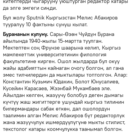
китептерди чыгарууну уюштурган редактор катары
да элге эмгеги сиңди.
Бул жолу Sputnik Кыргызстан Мелис Абакиров
тууралуу 10 фактыны сунуш кылат.
Бурананын кулуну.
Сары-Өзөн Чүйдүн Бурана
айылында 1940-жылы 15-мартта туулган.
Мектептен соң Фрунзе шаарына келип, Кыргыз
мамлекеттик университетинин филология
факультетине кирген. Ошол жылдарда бул окуу
жайы адабияттын кайнаган очогу болгон, ал гана
эмес тилчилердин да мыктылары топтолгон. Алар:
Константин Кузьмич Юдахин, Болот Юнусалиев,
Кусейин Карасаев, Жээнбай Мукамбаев эле.
Айылдан келген, жазуучу болобуз деген дымагы
күчтүү жаш жигиттерге ушундай кыргыз тилинин
билермандары сабак өткөн, дал ошолордун
таалимин алган Мелис Абакиров бүт редакторлук
жана жазуучулук ишмердүүлүгүнө мыкты стилист,
текстолог катары коомчулукка таанымал болгон.