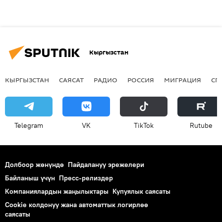
Кыргызстан
КЫРГЫЗСТАН
САЯСАТ
РАДИО
РОССИЯ
МИГРАЦИЯ
СП
Telegram
VK
ТikТоk
Rutube
Долбоор жөнүндө
Пайдалануу эрежелери
Байланыш үчүн
Пресс-релиздер
Компаниялардын жаңылыктары
Купуялык саясаты
Cookie колдонуу жана автоматтык логирлөө
саясаты