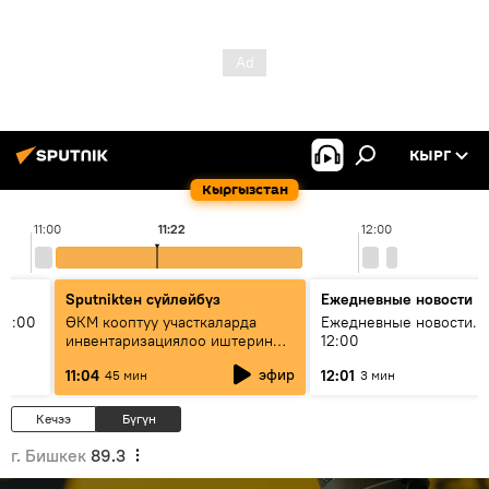
КЫРГ
Кыргызстан
11:00
11:22
12:00
Sputnikteн сүйлөйбүз
Ежедневные новости
11:00
ӨКМ кооптуу участкаларда
Ежедневные новости. 
инвентаризациялоо иштерин
12:00
жүргүзүүдө — иш кайсы этапта?
эфир
11:04
12:01
45 мин
3 мин
Кечээ
Бүгүн
г. Бишкек
89.3