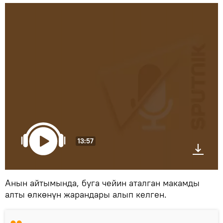
13:57
Анын айтымында, буга чейин аталган макамды
алты өлкөнүн жарандары алып келген.