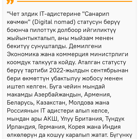
"Чет элдик IT-адистерине "Санарип
көчмөн" (Digital nomad) статусун берүү
боюнча пилоттук долбоор ийгиликтүү
жыйынтыкталып, аны мыйзам менен
бекитүү сунушталды. Демилгени
Экономика жана коммерция министрлиги
коомдук талкууга койду. Аталган статусту
берүү тартиби 2022-жылдын сентябрынан
бери өкмөттүн убактылуу жобосу менен
иштеп келген. Буга чейин мындай
макамды Азербайжандын, Армения,
Беларусь, Казакстан, Молдова жана
Россиянын IT адистери алып келсе,
мындан ары АКШ, Улуу Британия, Түндүк
Ирландия, Германия, Корея жана Индия
өлкөлөрүн да кошуу каралып жатат. Бүгүнкү