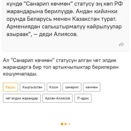
күндө "Санарип көчмөн" статусу эң көп РФ
жарандарына берилүүдө. Андан кийинки
орунда Беларусь менен Казакстан турат.
Армениядан салыштырмалуу кайрылуулар
азыраак", — деди Алиясов.
Ал "Санарип көчмөн" статусун алган чет элдик
жарандарга бир топ артыкчылыктар берилерин
кошумчалады.
Радио
Кыргызстан
Коом
санарип
көчмөн
чет элдик жарандар
Арлен Алиясов
IT-адис