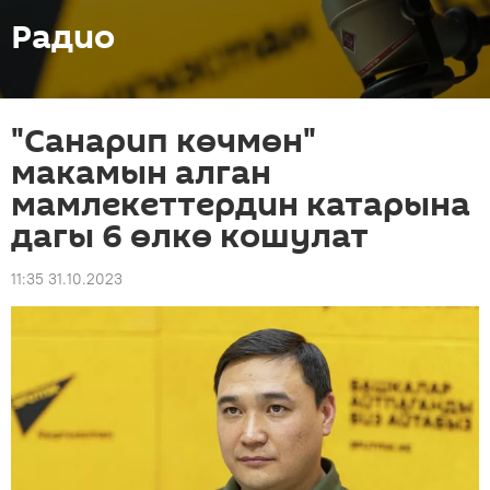
Радио
"Санарип көчмөн"
макамын алган
мамлекеттердин катарына
дагы 6 өлкө кошулат
11:35 31.10.2023