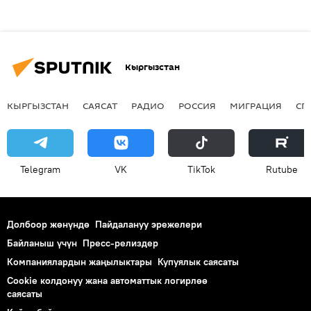
Кыргызстан
КЫРГЫЗСТАН
САЯСАТ
РАДИО
РОССИЯ
МИГРАЦИЯ
СП
Telegram
VK
ТikТоk
Rutube
Долбоор жөнүндө
Пайдалануу эрежелери
Байланыш үчүн
Пресс-релиздер
Компаниялардын жаңылыктары
Купуялык саясаты
Cookie колдонуу жана автоматтык логирлөө
саясаты