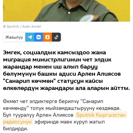
©
Sputnik
/ Асел Акмат
Жазылуу
Эмгек, социалдык камсыздоо жана
миграция министрлигинин чет элдик
жарандар менен иш алып баруу
бөлүмүнүн башкы адиси Арлен Алиясов
"Санарип көчмөн" статусун кайсы
өлкөлөрдүн жарандары ала аларын айтты.
Өкмөт чет элдиктерге берилчү "Санарип
көчмөндү" толук мыйзамдаштырууну көздөөдө.
Бул тууралуу Арлен Алиясов
Sputnik Кыргызстан 
радиосунун
эфиринде маек куруп жатып
билдирди.