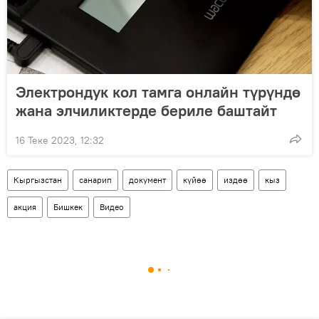
Электрондук кол тамга онлайн түрүндө
жана элчиликтерде бериле баштайт
16 Теке 2023, 12:32
Кыргызстан
санарип
документ
күйөө
издөө
кыз
акция
Бишкек
Видео