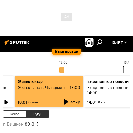
КЫРГ
Кыргызстан
13:00
13:43
Жаңылыктар
Ежедневные новости
уск
Жаңылыктар. Чыгарылыш 13:00
Ежедневные новости. 
14:00
эфир
13:01
14:01
3 мин
6 мин
Кечээ
Бүгүн
г. Бишкек
89.3