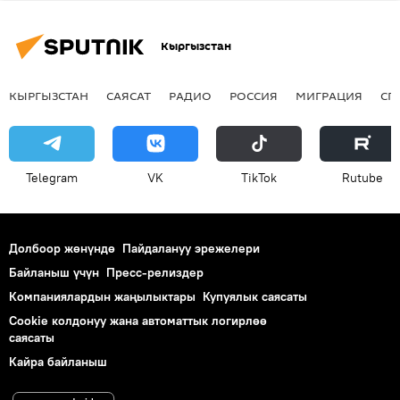
Кыргызстан
КЫРГЫЗСТАН
САЯСАТ
РАДИО
РОССИЯ
МИГРАЦИЯ
СП
Telegram
VK
ТikТоk
Rutube
Долбоор жөнүндө
Пайдалануу эрежелери
Байланыш үчүн
Пресс-релиздер
Компаниялардын жаңылыктары
Купуялык саясаты
Cookie колдонуу жана автоматтык логирлөө
саясаты
Кайра байланыш