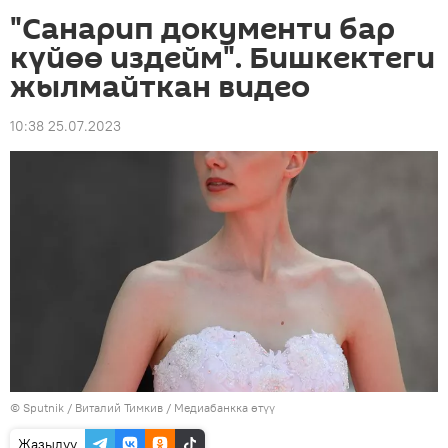
"Санарип документи бар
күйөө издейм". Бишкектеги
жылмайткан видео
10:38 25.07.2023
©
Sputnik
/ Виталий Тимкив
/
Медиабанкка өтүү
Жазылуу