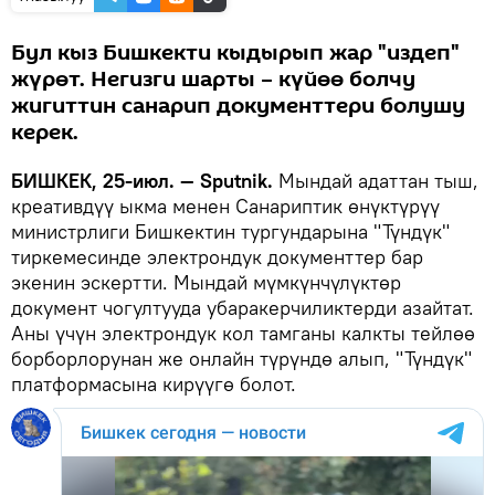
Бул кыз Бишкекти кыдырып жар "издеп"
жүрөт. Негизги шарты – күйөө болчу
жигиттин санарип документтери болушу
керек.
БИШКЕК, 25-июл. — Sputnik.
Мындай адаттан тыш,
креативдүү ыкма менен Санариптик өнүктүрүү
министрлиги Бишкектин тургундарына "Түндүк"
тиркемесинде электрондук документтер бар
экенин эскертти. Мындай мүмкүнчүлүктөр
документ чогултууда убаракерчиликтерди азайтат.
Аны үчүн электрондук кол тамганы калкты тейлөө
борборлорунан же онлайн түрүндө алып, "Түндүк"
платформасына кирүүгө болот.