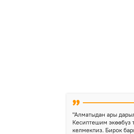
"Алматыдан ары дарыл
Кесиптешим экөөбүз 
келмекпиз. Бирок ба