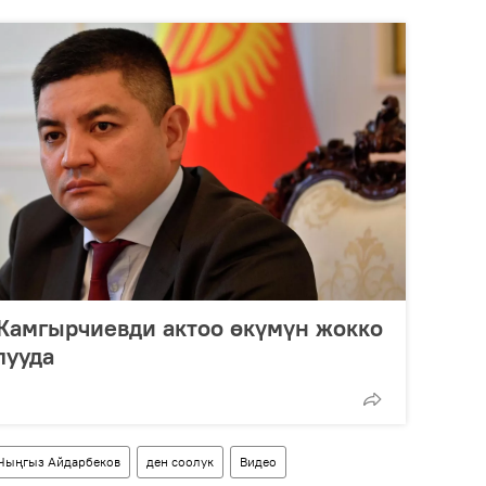
Жамгырчиевди актоо өкүмүн жокко
лууда
Чыңгыз Айдарбеков
ден соолук
Видео