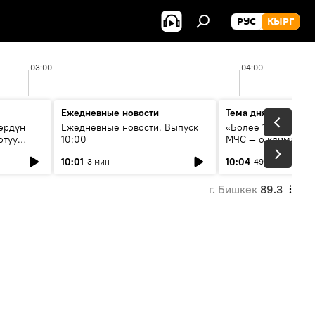
РУС
КЫРГ
03:00
04:00
Ежедневные новости
Тема дня
өрдүн
Ежедневные новости. Выпуск
«Более 1200 сёл в 
отуу
10:00
МЧС — о климате, 
системе оповещен
10:01
10:04
3 мин
49 мин
населения
г. Бишкек
89.3