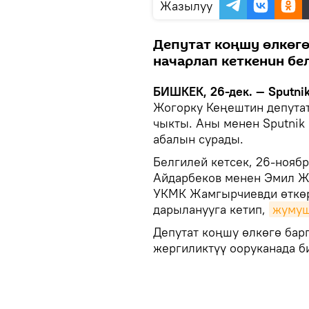
Жазылуу
Депутат коңшу өлкөгө
начарлап кеткенин бе
БИШКЕК, 26-дек. — Sputni
Жогорку Кеңештин депута
чыкты. Аны менен Sputnik
абалын сурады.
Белгилей кетсек, 26-нояб
Айдарбеков менен Эмил Ж
УКМК Жамгырчиевди өткөр
дарыланууга кетип,
жумуш
Депутат коңшу өлкөгө барг
жергиликтүү ооруканада б