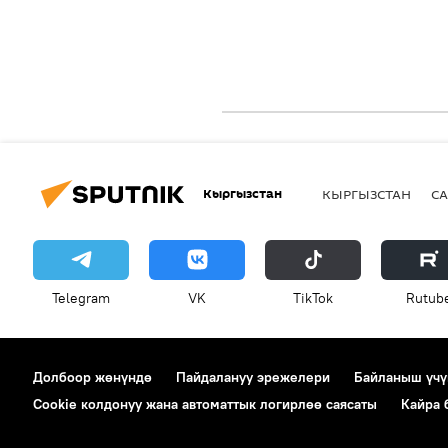
Кыргызстан
КЫРГЫЗСТАН
СА
Telegram
VK
ТikТоk
Rutub
Долбоор жөнүндө
Пайдалануу эрежелери
Байланыш үчү
Cookie колдонуу жана автоматтык логирлөө саясаты
Кайра