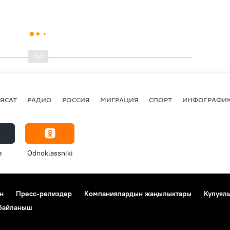
ЯСАТ
РАДИО
РОССИЯ
МИГРАЦИЯ
СПОРТ
ИНФОГРАФИ
e
Odnoklassniki
н
Пресс-релиздер
Компаниялардын жаңылыктары
Купуял
 байланыш