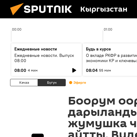
Кыргызстан
00:00
01:00
Ежедневные новости
Будь в курсе
Ежедневные новости. Выпуск
О вкладе РКФР в развити
08:00
экономики КР и ключевы
секторах до 2030 года
08:00
08:04
4 мин
55 мин
Кечээ
Бүгүн
Эфирге
Боорум оо
дарыланды
жумушка ч
айтты. Вид