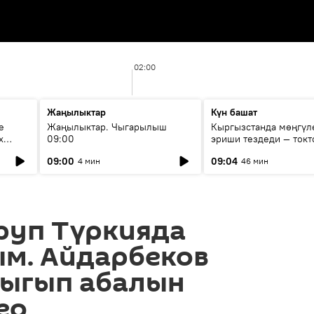
02:00
Жаңылыктар
Күн башат
е
Жаңылыктар. Чыгарылыш
Кыргызстанда мөңгүл
х
09:00
эриши тездеди — токт
мүмкүн эмеспи?
09:00
09:04
4 мин
46 мин
руп Түркияда
м. Айдарбеков
ыгып абалын
ео