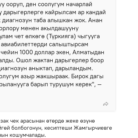
уу ооруп, ден соолугум начарлай
ү дарыгерлерге кайрылсам ар кандай
к диагнозун таба алышкан жок. Анан
орлору менен акылдашууну
лам чет өлкөгө (Түркияга) чыгууга
н авиабилеттерди салыштырсам
чейин 1000 доллар экен, Алматыдан
алды. Ошол жактан дарыгерлер боор
иагнозун аныктап, дарыландым.
оолугум азыр жакшыраак. Бирок дагы
рыланууга барып турушум керек", —
зак чек арасынан өтөрдө жеке өзүнө
йгөй болбогонун, кесиптеши Жамгырчиевге
нын кошумчалады.