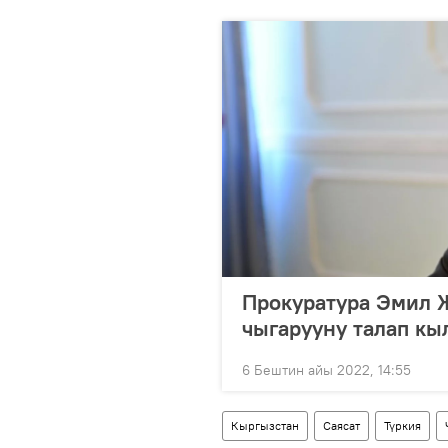
Прокуратура Эмил 
чыгарууну талап кы
6 Бештин айы 2022, 14:55
Кыргызстан
Саясат
Түркия