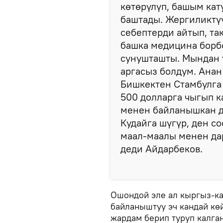
көтөрүлүп, башым кат
баштады. Жергиликтү
себептерди айтып, та
башка медицина борб
сунушташты. Мындан у
аргасыз болдум. Ана
Бишкектен Стамбулга 
500 долларга чыгып к
менен байланышкан д
Кудайга шүгүр, ден с
маал-маалы менен да
деди Айдарбеков.
Ошондой эле ал кыргыз-ка
байланыштуу эч кандай кө
жардам берип туруп калга