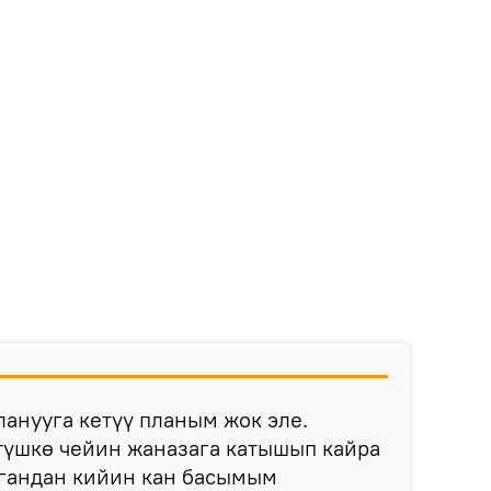
анууга кетүү планым жок эле.
түшкө чейин жаназага катышып кайра
ргандан кийин кан басымым