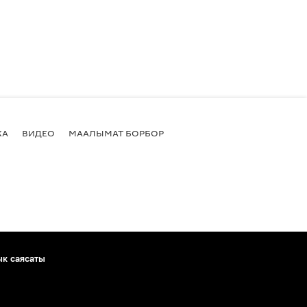
КА
ВИДЕО
МААЛЫМАТ БОРБОР
ык саясаты