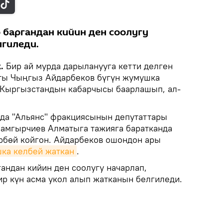
 баргандан кийин ден соолугу
лгиледи.
k.
Бир ай мурда дарыланууга кетти делген
ты Чыңгыз Айдарбеков бүгүн жумушка
 Кыргызстандын кабарчысы баарлашып, ал-
рда "Альянс" фракциясынын депутаттары
амгырчиев Алматыга тажияга баратканда
бөй койгон. Айдарбеков ошондон ары
ка келбей жаткан
.
андан кийин ден соолугу начарлап,
ир күн асма укол алып жатканын белгиледи.