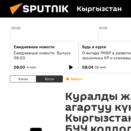
Кыргызстан
00:00
01:00
Ежедневные новости
Будь в курсе
Ежедневные новости. Выпуск
О вкладе РКФР в развити
08:00
экономики КР и ключевы
секторах до 2030 года
08:00
08:04
4 мин
55 мин
Кечээ
Бүгүн
Эфирге
Куралды ж
агартуу кү
Кыргызста
БУУ колдо