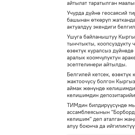
айтылат таратылган маалы
Учурда дүйнө геосаясий т
башынан өткөрүп жатканда
актуалдуу экендиги белгил
Ушуга байланыштуу Кыргы
тынчтыкты, коопсуздукту 
өзөктүк куралсыз дүйнөдө
аралык коомчулуктун арак
эсептелинери айтылды.
Белгилей кетсек, өзөктүк
жактоочусу болгон Кыргыз
аймак жөнүндө келишимди
келишимдин депозитарийи 
ТИМдин билдирүүсүндө мы
ассамблеясынын "Борборду
келишим" деп аталган жа
алуу боюнча да ийгиликтү