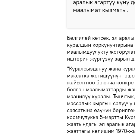
аралык агартуу күнү 
маалымат кызматы.
Белгилей кетсек, эл арал
куралдын коркунучтарына ө
маалымдуулукту жогорулат
иштерин жүргүзүү зарыл д
"Куралсыздануу жана кура
максатка жетишүүнүн, ошо
жайылтпоо боюнча конкре
болгон маалыматтарды жа
маанилүү куралы. Тынчтык
массалык кыргын салуучу
саясатына өзүнүн берилге
коомчулукка 5-мартты Ку
жаатындагы эл аралык ага
жааттагы келишим 1970-жы