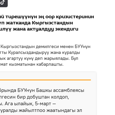
ий тирешүүнүн эң оор кризистеринин
үп жатканда Кыргызстандын
илүү жана актуалдуу экендиги
.
Кыргызстандын демилгеси менен БУУнун
тты Куралсыздандыруу жана куралды
ык агартуу күнү деп жарыялады. Бул
мат кызматынан кабарлашты.
брында БУУнун Башкы ассамблеясы
гесин бир добуштан колдоп,
. Ага ылайык, 5-март —
куралды жайылтпоо жаатындагы эл