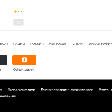
ЯСАТ
РАДИО
РОССИЯ
МИГРАЦИЯ
СПОРТ
ИНФОГРАФИ
e
Odnoklassniki
н
Пресс-релиздер
Компаниялардын жаңылыктары
Купуял
 байланыш