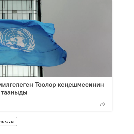
милгелеген Тоолор кеңешмесинин
 тааныды
үк курал