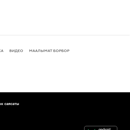
КА
ВИДЕО
МААЛЫМАТ БОРБОР
ык саясаты