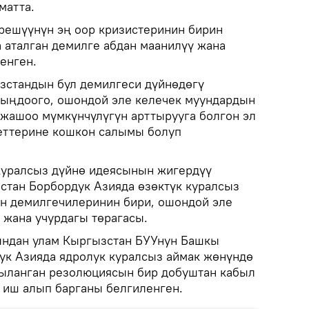
матта.
ирешүүнүн эң оор кризистеринин бирин
 аталган демилге абдан маанилүү жана
енген.
зстандын бул демилгеси дүйнөдөгү
чыңдоого, ошондой эле келечек муундардын
 жашоо мүмкүнчүлүгүн арттырууга болгон эл
еттерине кошкон салымы болуп
 куралсыз дүйнө идеясынын жигердүү
стан Борбордук Азияда өзөктүк куралсыз
н демилгечилеринин бири, ошондой эле
жана учурдагы төрагасы.
ндан улам Кыргызстан БУУнун Башкы
к Азияда ядролук куралсыз аймак жөнүндө
ңыланган резолюциясын бир добуштан кабыл
ү иш алып барганы белгиленген.