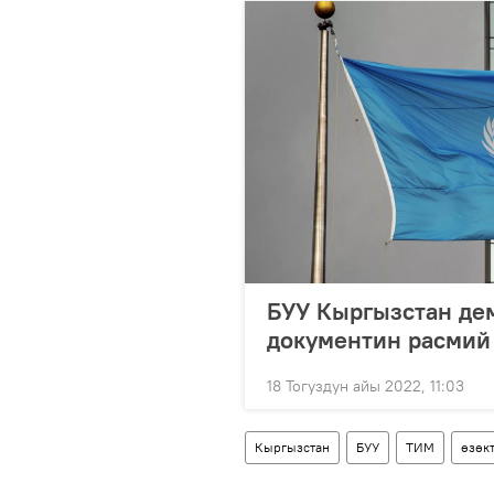
БУУ Кыргызстан де
документин расмий
18 Тогуздун айы 2022, 11:03
Кыргызстан
БУУ
ТИМ
өзөкт