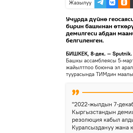
Жазылуу
Учурда дүйнө геосаяс
бирин башынан өткөр
демилгеси абдан маан
белгиленген.
БИШКЕК, 8-дек. — Sputnik
Башкы ассамблеясы 5-мар
жайылтпоо боюнча эл арал
туурасында ТИМдин маалы
"2022-жылдын 7-дека
Кыргызстандын демил
резолюция кабыл алды
Куралсыздануу жана 