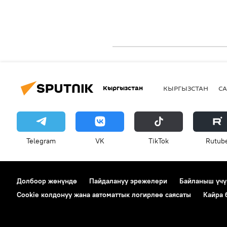
Кыргызстан
КЫРГЫЗСТАН
СА
Telegram
VK
ТikТоk
Rutub
Долбоор жөнүндө
Пайдалануу эрежелери
Байланыш үчү
Cookie колдонуу жана автоматтык логирлөө саясаты
Кайра