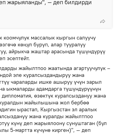
деп жарыяланды", — деп билдирди
ык коомчулук массалык кыргын салуучу
згөчө көңүл буруп, алар тууралуу
уу, айрыкча жаштар арасында түшүндүрүү
еп эсептейт.
лдарды жайылтпоо жаатында агартуучулук –
ндой эле куралсыздандыруу жана
ттүү чараларды ишке ашыруу үчүн зарыл
на ыкмаларды адамдарга түшүндүрүүнүн
, дипломатия, өзөктүк куралсыздануу жана
 куралдын жайылышына жол бербөө
ндигин ырастап, Кыргызстан эл аралык
ралсыздануу жана куралды жайылтпоо
ртуу күнү деп жарыялоону сунуштаган (бул
лы 5-мартта күчүнө кирген)", — деп