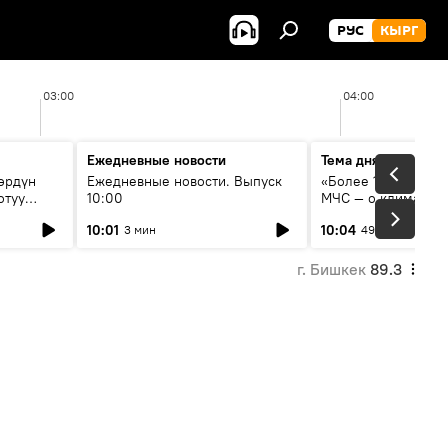
РУС
КЫРГ
03:00
04:00
Ежедневные новости
Тема дня
өрдүн
Ежедневные новости. Выпуск
«Более 1200 сёл в 
отуу
10:00
МЧС — о климате, 
системе оповещен
10:01
10:04
3 мин
49 мин
населения
г. Бишкек
89.3