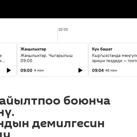
02:00
Жаңылыктар
Күн башат
е
Жаңылыктар. Чыгарылыш
Кыргызстанда мөңгүл
х
09:00
эриши тездеди — токт
мүмкүн эмеспи?
09:00
09:04
4 мин
46 мин
айылтпоо боюнча
нү.
ндын демилгесин
ду