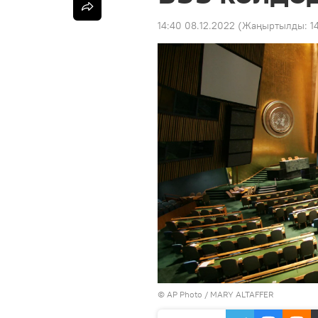
14:40 08.12.2022
(Жаңыртылды:
1
©
AP Photo
/ MARY ALTAFFER