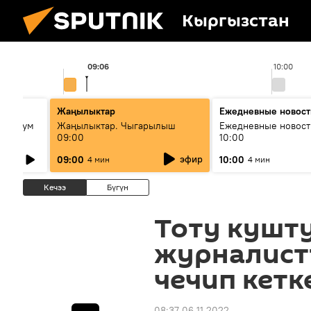
Кыргызстан
09:06
10:00
ько
Жаңылыктар
Ежедневные новост
кий бум
Жаңылыктар. Чыгарылыш
Ежедневные новост
09:00
10:00
му и как
эфир
09:00
10:00
4 мин
4 мин
Кечээ
Бүгүн
Тоту кушту
журналист
чечип кетк
08:37 06.11.2022