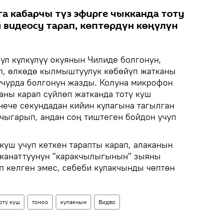
а кабарчы түз эфирге чыкканда тоту
н видеосу тарап, көптөрдүн көңүлүн
л күлкүлүү окуянын Чилиде болгонун,
п, өлкөдө кылмыштуулук көбөйүп жатканы
учурда болгонун жазды. Колуна микрофон
аны карап сүйлөп жатканда тоту куш
нече секундадан кийин кулагына тагылган
чыгарып, андан соң тиштеген бойдон учуп
куш учуп кеткен тарапты карап, алаканын
 канаттуунун "каракчылыгынын" зыяны
 келген эмес, себеби кулакчынды чөптөн
оту куш
тоноо
кулакчын
Видео