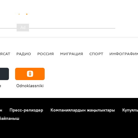
ЯСАТ
РАДИО
РОССИЯ
МИГРАЦИЯ
СПОРТ
ИНФОГРАФИ
e
Odnoklassniki
н
Пресс-релиздер
Компаниялардын жаңылыктары
Купуял
 байланыш