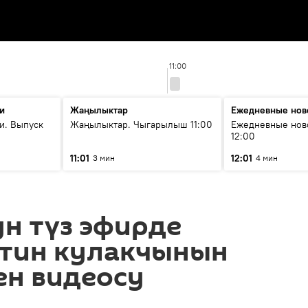
11:00
и
Жаңылыктар
Ежедневные нов
и. Выпуск
Жаңылыктар. Чыгарылыш 11:00
Ежедневные нов
12:00
11:01
12:01
3 мин
4 мин
н түз эфирде
тин кулакчынын
ен видеосу