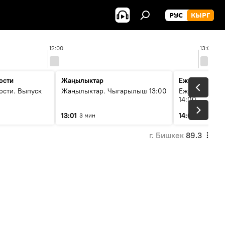
РУС
КЫРГ
12:00
13:00
ости
Жаңылыктар
Ежедневные 
ости. Выпуск
Жаңылыктар. Чыгарылыш 13:00
Ежедневные н
14:00
13:01
14:01
3 мин
3 мин
г. Бишкек
89.3