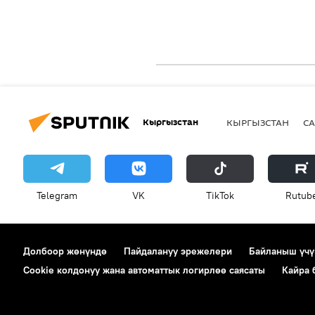
Кыргызстан
КЫРГЫЗСТАН
СА
Telegram
VK
ТikТоk
Rutub
Долбоор жөнүндө
Пайдалануу эрежелери
Байланыш үчү
Cookie колдонуу жана автоматтык логирлөө саясаты
Кайра