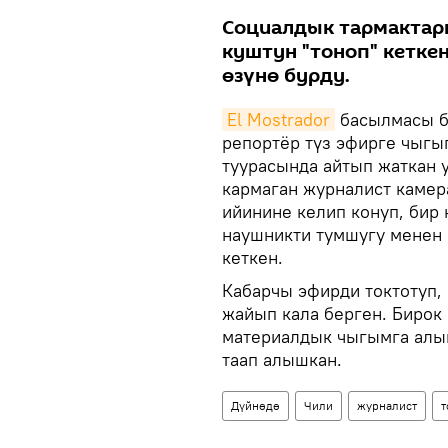
Социалдык тармактарг
куштун "тоноп" кетке
өзүнө бурду.
El Mostrador
басылмасы бу
репортёр түз эфирге чыгы
туурасында айтып жаткан 
кармаган журналист камер
ийинине келип конуп, бир 
наушникти тумшугу менен 
кеткен.
Кабарчы эфирди токтотуп, 
жайып кала берген. Бирок
материалдык чыгымга алып
таап алышкан.
Дүйнөдө
Чили
журналист
т