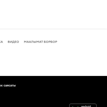
КА
ВИДЕО
МААЛЫМАТ БОРБОР
ык саясаты