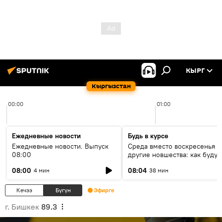
КЫРГ
Кыргызстан
00:00
01:00
Ежедневные новости
Будь в курсе
Ежедневные новости. Выпуск
Среда вместо воскресенья и
08:00
другие новшества: как будут
проходить выборы в КР?
08:00
08:04
4 мин
38 мин
Кечээ
Бүгүн
Эфирге
г. Бишкек
89.3