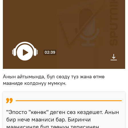
02:39
Анын айтымында, бул сөздү түз жана өтмө
мааниде колдонуу мүмкүн.
"Эпосто "көнөк" деген сөз кездешет. Анын
бир нече мааниси бар. Биринчи
маанисинде бул төөнүн терисинен