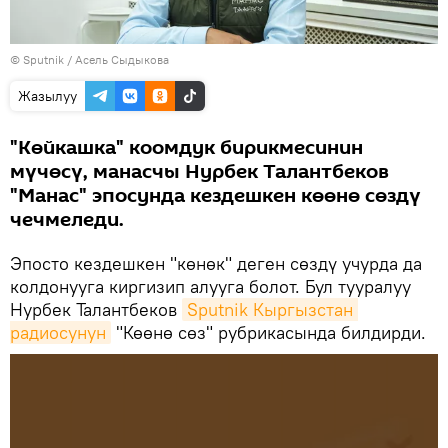
©
Sputnik
/ Асель Сыдыкова
Жазылуу
"Көйкашка" коомдук бирикмесинин
мүчөсү, манасчы Нурбек Талантбеков
"Манас" эпосунда кездешкен көөнө сөздү
чечмеледи.
Эпосто кездешкен "көнөк" деген сөздү учурда да
колдонууга киргизип алууга болот. Бул тууралуу
Нурбек Талантбеков
Sputnik Кыргызстан 
радиосунун
"Көөнө сөз" рубрикасында билдирди.