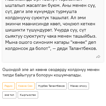
ышталып жасалган буюм. Аны менен суу,
сүт, деги эле күнүмдүк турмушта
колдонуучу суюктук ташылат. Ал эми
экинчи маанисинде көөп, чоңоюп кеткен
шишикти түшүндүрөт. Учурда суу, сүт
сыяктуу суюктукту чака менен ташыйбыз.
Мына ошого синоним катары "көнөк" деп
колдонсок да болот", — деди Талантбеков.
Ошондой эле ал көөнө сөздөрдү колдонуу менен
тилди байытууга болорун кошумчалады.
Радио
Көөнө Сөз
Нурбек Талантбеков
Манас эпосу
эне тил
Кыргызстан