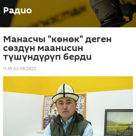
Радио
Манасчы "көнөк" деген
сөздүн маанисин
түшүндүрүп берди
11:35 03.08.2022