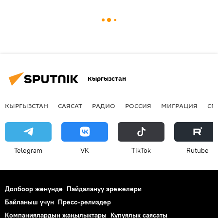
Кыргызстан
КЫРГЫЗСТАН
САЯСАТ
РАДИО
РОССИЯ
МИГРАЦИЯ
СП
Telegram
VK
ТikТоk
Rutube
Долбоор жөнүндө
Пайдалануу эрежелери
Байланыш үчүн
Пресс-релиздер
Компаниялардын жаңылыктары
Купуялык саясаты