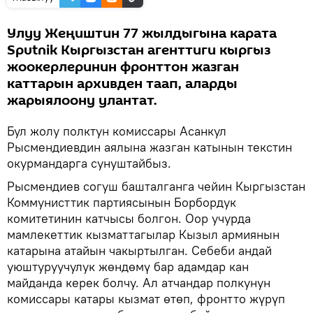
Улуу Жеңиштин 77 жылдыгына карата
Sputnik Кыргызстан агенттиги кыргыз
жоокерлеринин фронттон жазган
каттарын архивден таап, аларды
жарыялоону улантат.
Бул жолу полктун комиссары Асанкул
Рысмендиевдин аялына жазган катынын текстин
окурмандарга сунуштайбыз.
Рысмендиев согуш башталганга чейин Кыргызстан
Коммунисттик партиясынын Борбордук
комитетинин катчысы болгон. Оор учурда
мамлекеттик кызматтагылар Кызыл армиянын
катарына атайын чакыртылган. Себеби андай
уюштуруучулук жөндөмү бар адамдар кан
майданда керек болчу. Ал атчандар полкунун
комиссары катары кызмат өтөп, фронтто жүрүп