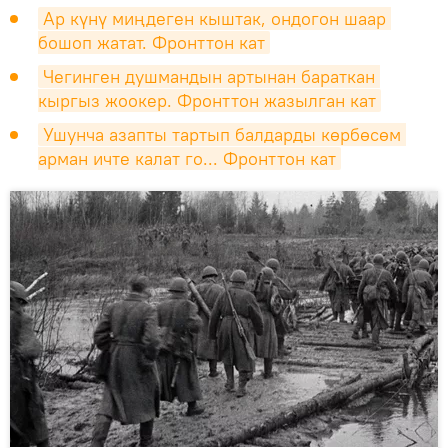
Ар күнү миңдеген кыштак, ондогон шаар 
бошоп жатат. Фронттон кат
Чегинген душмандын артынан бараткан 
кыргыз жоокер. Фронттон жазылган кат
Ушунча азапты тартып балдарды көрбөсөм 
арман ичте калат го... Фронттон кат