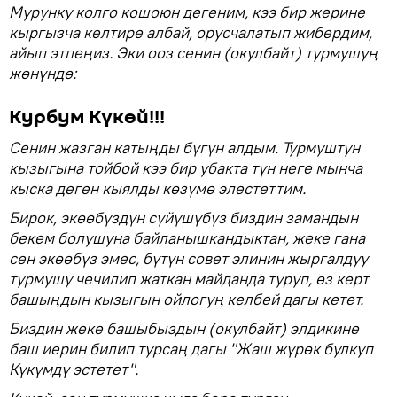
Мурунку колго кошоюн дегеним, кээ бир жерине
кыргызча келтире албай, орусчалатып жибердим,
айып этпеңиз. Эки ооз сенин (окулбайт) турмушуң
жөнүндө:
Курбум Күкөй!!!
Сенин жазган катыңды бүгүн алдым. Турмуштун
кызыгына тойбой кээ бир убакта түн неге мынча
кыска деген кыялды көзүмө элестеттим.
Бирок, экөөбүздүн сүйүшүбүз биздин замандын
бекем болушуна байланышкандыктан, жеке гана
сен экөөбүз эмес, бүтүн совет элинин жыргалдуу
турмушу чечилип жаткан майданда туруп, өз керт
башыңдын кызыгын ойлогуң келбей дагы кетет.
Биздин жеке башыбыздын (окулбайт) элдикине
баш иерин билип турсаң дагы "Жаш жүрөк булкуп
Күкүмдү эстетет".