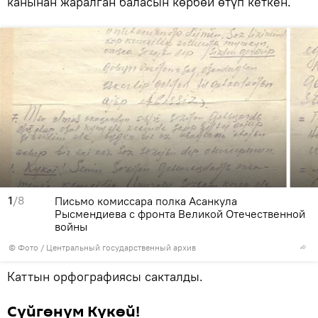
канынан жаралган баласын көрбөй өтүп кеткен.
1
/8
Письмо комиссара полка Асанкула
Рысмендиева с фронта Великой Отечественной
войны
© Фото / Центральный государственный архив
Каттын орфографиясы сакталды.
Сүйгөнүм Күкөй!