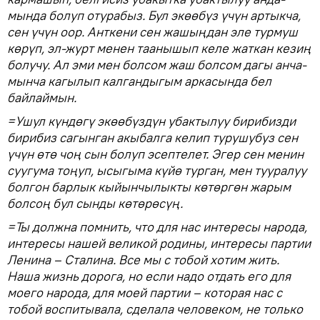
мында болуп отурабыз. Бул экөөбүз үчүн артыкча,
сен үчүн оор. Анткени сен жашыңдан эле турмуш
көрүп, эл-журт менен таанышып келе жаткан кезиң
болучу. Ал эми мен болсом жаш болсом дагы анча-
мынча кагылып калгандыгым аркасында бел
байлаймын.
=Ушул күндөгү экөөбүздүн убактылуу бирибизди
бирибиз сагынган акыбалга келип турушубуз сен
үчүн өтө чоң сын болуп эсептелет. Эгер сен менин
суугума тоңуп, ысыгыма күйө турган, мен тууралуу
болгон барлык кыйынчылыкты көтөргөн жарым
болсоң бул сынды көтөрөсүң.
=Ты должна помнить, что для нас интересы народа,
интересы нашей великой родины, интересы партии
Ленина – Сталина. Все мы с тобой хотим жить.
Наша жизнь дорога, но если надо отдать его для
моего народа, для моей партии – которая нас с
тобой воспитывала, сделала человеком, не только