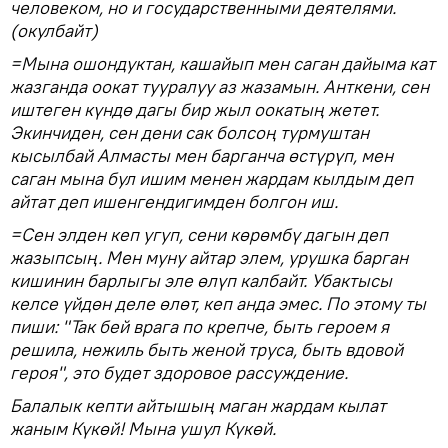
человеком, но и государственными деятелями.
(окулбайт)
=Мына ошондуктан, кашайып мен саган дайыма кат
жазганда оокат тууралуу аз жазамын. Анткени, сен
иштеген күндө дагы бир жыл оокатың жетет.
Экинчиден, сен дени сак болсоң турмуштан
кысылбай Алмасты мен барганча өстүрүп, мен
саган мына бул ишим менен жардам кылдым деп
айтат деп ишенгендигимден болгон иш.
=Сен элден кеп угуп, сени көрөмбү дагын деп
жазыпсың. Мен муну айтар элем, урушка барган
кишинин барлыгы эле өлүп калбайт. Убактысы
келсе үйдөн деле өлөт, кеп анда эмес. По этому ты
пиши: "Так бей врага по крепче, быть героем я
решила, нежиль быть женой труса, быть вдовой
героя", это будет здоровое рассуждение.
Балалык кепти айтышың маган жардам кылат
жаным Күкөй! Мына ушул Күкөй.