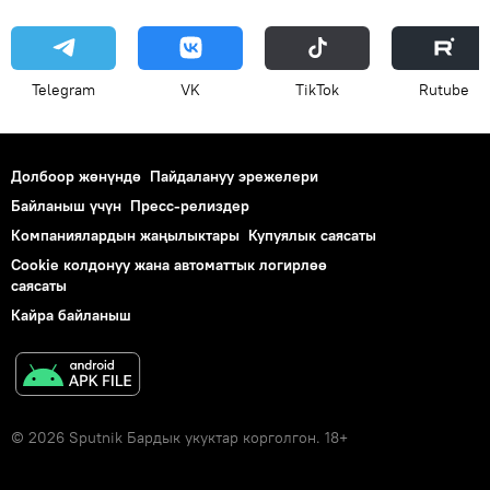
Telegram
VK
ТikТоk
Rutube
Долбоор жөнүндө
Пайдалануу эрежелери
Байланыш үчүн
Пресс-релиздер
Компаниялардын жаңылыктары
Купуялык саясаты
Cookie колдонуу жана автоматтык логирлөө
саясаты
Кайра байланыш
© 2026 Sputnik Бардык укуктар корголгон. 18+