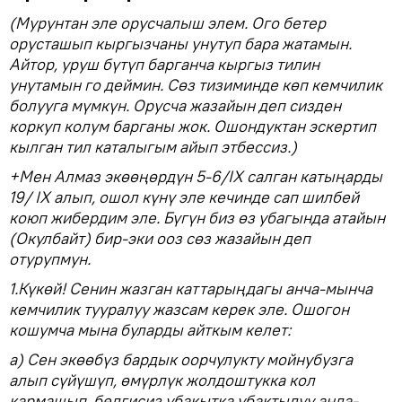
(Мурунтан эле орусчалыш элем. Ого бетер
орусташып кыргызчаны унутуп бара жатамын.
Айтор, уруш бүтүп барганча кыргыз тилин
унутамын го деймин. Сөз тизиминде көп кемчилик
болууга мүмкүн. Орусча жазайын деп сизден
коркуп колум барганы жок. Ошондуктан эскертип
кылган тил каталыгым айып этбессиз.)
+Мен Алмаз экөөңөрдүн 5-6/IX салган катыңарды
19/ IX алып, ошол күнү эле кечинде сап шилбей
коюп жибердим эле. Бүгүн биз өз убагында атайын
(Окулбайт) бир-эки ооз сөз жазайын деп
отурупмун.
1.Күкөй! Сенин жазган каттарыңдагы анча-мынча
кемчилик тууралуу жазсам керек эле. Ошогон
кошумча мына буларды айткым келет:
а) Сен экөөбүз бардык оорчулукту мойнубузга
алып сүйүшүп, өмүрлүк жолдоштукка кол
кармашып, белгисиз убакытка убактылуу анда-