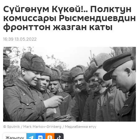
Сүйгөнүм Күкөй!.. Полктун
комиссары Рысмендиевдин
фронттон жазган каты
16:39 13.05.2022
©
Sputnik
/ Mark Markov-Grinberg
/
Медиабанкка өтүү
Жазылуу