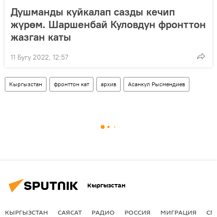
Душманды куйкалап сазды кечип
жүрөм. Шаршенбай Куловдун фронттон
жазган каты
11 Бугу 2022, 12:57
Кыргызстан
фронттон кат
архив
Асанкул Рысмендиев
Кыргызстан
КЫРГЫЗСТАН
САЯСАТ
РАДИО
РОССИЯ
МИГРАЦИЯ
СП