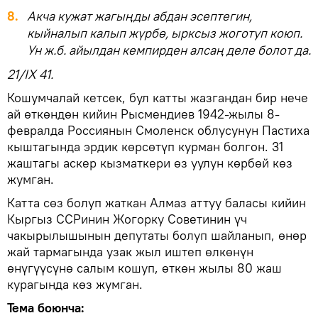
8.
Акча кужат жагыңды абдан эсептегин,
кыйналып калып жүрбө, ырксыз жоготуп коюп.
Ун ж.б. айылдан кемпирден алсаң деле болот да.
21/IX 41.
Кошумчалай кетсек, бул катты жазгандан бир нече
ай өткөндөн кийин Рысмендиев 1942-жылы 8-
февралда Россиянын Смоленск облусунун Пастиха
кыштагында эрдик көрсөтүп курман болгон. 31
жаштагы аскер кызматкери өз уулун көрбөй көз
жумган.
Катта сөз болуп жаткан Алмаз аттуу баласы кийин
Кыргыз ССРинин Жогорку Советинин үч
чакырылышынын депутаты болуп шайланып, өнөр
жай тармагында узак жыл иштеп өлкөнүн
өнүгүүсүнө салым кошуп, өткөн жылы 80 жаш
курагында көз жумган.
Тема боюнча: