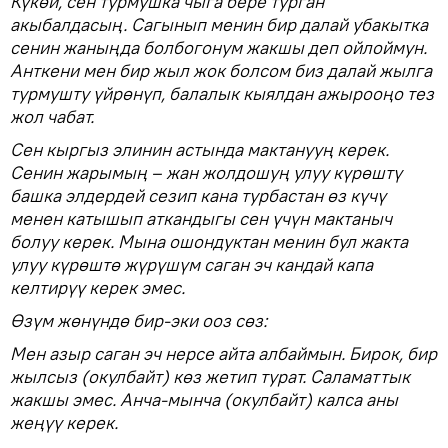
Күкөй, сен турмушка чыга бере турган
акыбалдасың. Сагынып менин бир далай убакытка
сенин жаныңда болбогонум жакшы деп ойлоймун.
Анткени мен бир жыл жок болсом биз далай жылга
турмушту үйрөнүп, балалык кыялдан ажырооңо тез
жол чабат.
Сен кыргыз элинин астында мактанууң керек.
Сенин жарымың – жан жолдошуң улуу күрөштү
башка элдердей сезип кана турбастан өз күчү
менен катышып аткандыгы сен үчүн мактаныч
болуу керек. Мына ошондуктан менин бул жакта
улуу күрөштө жүрүшүм саган эч кандай капа
келтирүү керек эмес.
Өзүм жөнүндө бир-эки ооз сөз:
Мен азыр саган эч нерсе айта албаймын. Бирок, бир
жылсыз (окулбайт) көз жетип турат. Саламаттык
жакшы эмес. Анча-мынча (окулбайт) калса аны
жеңүү керек.