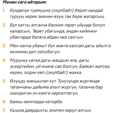
Менин сага айтарым:
1.
Күндөлүк турмушка (окулбайт) берип кандай
турууң керек экенин өзүң так бере жатарсың.
2.
Бул катты алганча балким төрөт үйүндө болуп
каларсың. Төрөт убагында, андан кийинки
убактарда балага абдан көз салгын.
3.
Мен канча убакыт бул жакта калсам дагы айылга
келемин деп ойлобогун.
4.
Мурунку катка дагы жаздым эле, дагы
эскертейин, үй ичине сак болгун. Байкап жатсаң
керек, элдин көп (окулбайт) жакка.
5.
Өзүңдү жакшылап күт. Түнүчүндө жүргөндө
тапанчаны дайыма алып жүргүн, тапанча бар
экендигин эч кимге көрсөтпөгүн.
6.
Баякы кемпирди кетирбе.
7.
Кышка даярдыкты эмитен көрүп алгын.