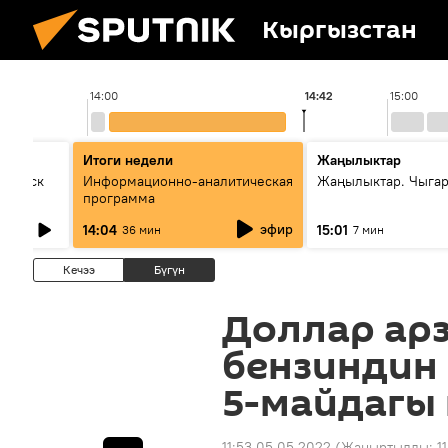
Кыргызстан
14:00
14:42
15:00
Итоги недели
Жаңылыктар
Выпуск
Информационно-аналитическая
Жаңылыктар. Чыга
программа
эфир
14:04
15:01
36 мин
7 мин
Кечээ
Бүгүн
Доллар ар
бензиндин 
5-майдагы
11:53 05.05.2022
(Жаңыртылды:
1