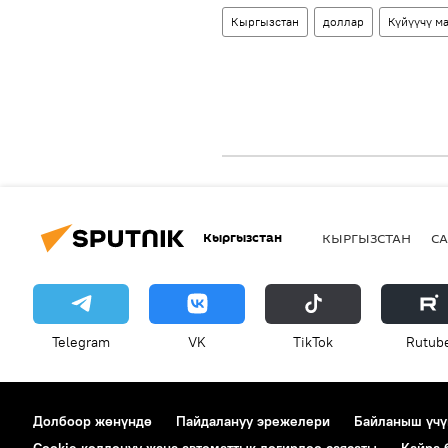
Кыргызстан
доллар
Күйүүчү м
Кыргызстан
КЫРГЫЗСТАН
СА
Telegram
VK
ТikТоk
Rutub
Долбоор жөнүндө
Пайдалануу эрежелери
Байланыш үчү
Cookie колдонуу жана автоматтык логирлөө саясаты
Кайра