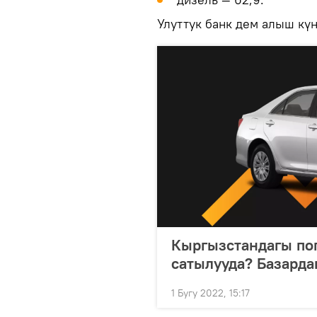
Улуттук банк дем алыш кү
Кыргызстандагы по
сатылууда? Базарда
1 Бугу 2022, 15:17