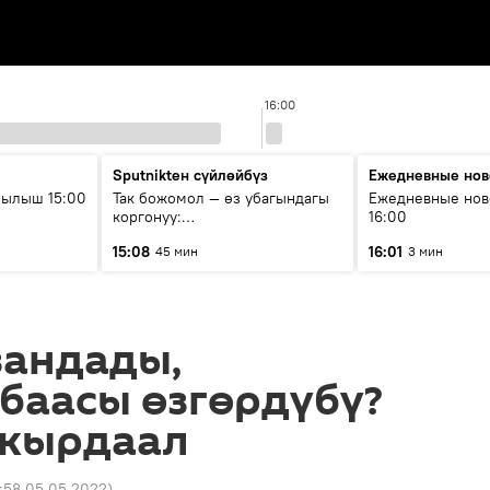
16:00
Sputnikteн сүйлөйбүз
Ежедневные нов
рылыш 15:00
Так божомол — өз убагындагы
Ежедневные нов
коргонуу:
16:00
гидрометеорологиялык кызмат
15:08
16:01
45 мин
3 мин
кантип өркүндөтүлүүдө
зандады,
баасы өзгөрдүбү?
 кырдаал
1:58 05.05.2022
)