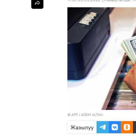
©
AFP
/ ADEM ALTAN
Жазылуу