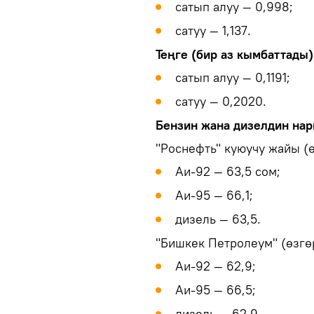
сатып алуу — 0,998;
сатуу — 1,137.
Теңге (бир аз кымбаттады)
сатып алуу — 0,1191;
сатуу — 0,2020.
Бензин жана дизелдин нар
"Роснефть" куюучу жайы (ө
Аи-92 — 63,5 сом;
Аи-95 — 66,1;
дизель — 63,5.
"Бишкек Петролеум" (өзгө
Аи-92 — 62,9;
Аи-95 — 66,5;
дизель — 62,9.