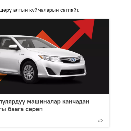
ндөрү алтын куймаларын сатпайт.
пулярдуу машиналар канчадан
гы баага сереп