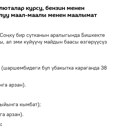
люталар курсу, бензин менен
алуу маал-маалы менен маалымат
Соңку бир сутканын аралыгында Бишкекте
ы, ал эми күйүүчү майдын баасы өзгөрүүсүз
м (шаршембидеги бул убакытка караганда 38
нга арзан).
тыйынга кымбат);
га арзан).
: