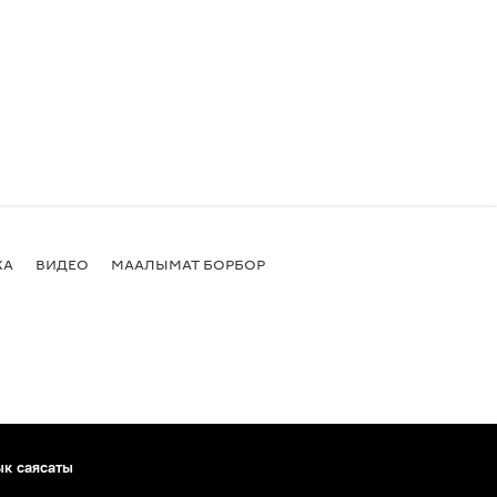
КА
ВИДЕО
МААЛЫМАТ БОРБОР
ык саясаты