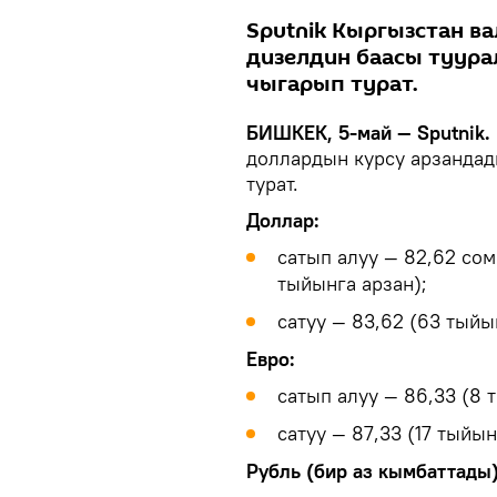
Sputnik Кыргызстан ва
дизелдин баасы туур
чыгарып турат.
БИШКЕК, 5-май — Sputnik.
доллардын курсу арзандад
турат.
Доллар:
сатып алуу — 82,62 со
тыйынга арзан);
сатуу — 83,62 (63 тыйы
Евро:
сатып алуу — 86,33 (8 
сатуу — 87,33 (17 тыйын
Рубль (бир аз кымбаттады)