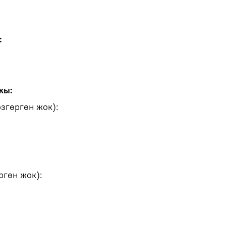
:
кы:
згөргөн жок):
ргөн жок):