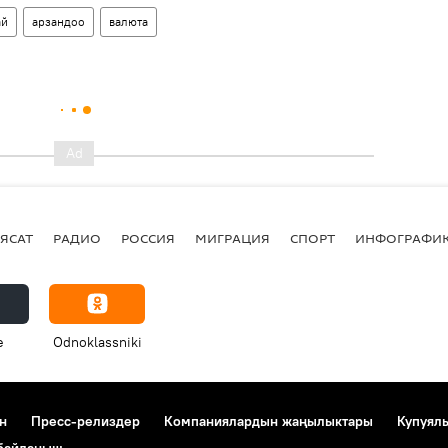
ай
арзандоо
валюта
ЯСАТ
РАДИО
РОССИЯ
МИГРАЦИЯ
СПОРТ
ИНФОГРАФИ
e
Odnoklassniki
н
Пресс-релиздер
Компаниялардын жаңылыктары
Купуял
 байланыш