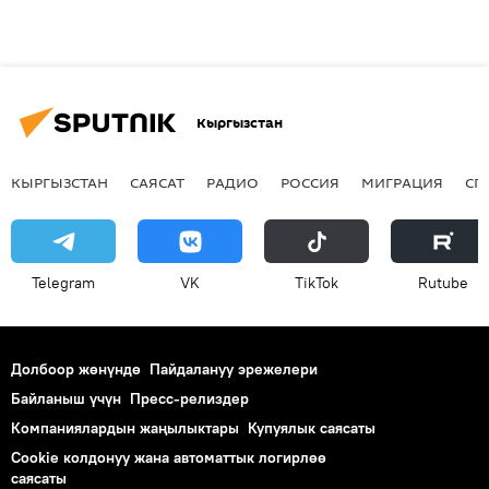
Кыргызстан
КЫРГЫЗСТАН
САЯСАТ
РАДИО
РОССИЯ
МИГРАЦИЯ
СП
Telegram
VK
ТikТоk
Rutube
Долбоор жөнүндө
Пайдалануу эрежелери
Байланыш үчүн
Пресс-релиздер
Компаниялардын жаңылыктары
Купуялык саясаты
Cookie колдонуу жана автоматтык логирлөө
саясаты