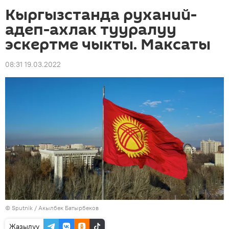
Кыргызстанда руханий-
адеп-ахлак тууралуу
эскертме чыкты. Максаты
08:31 19.03.2022
©
Sputnik / Акылбек Батырбеков
Жазылуу