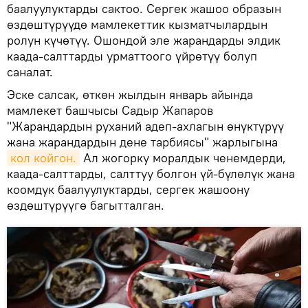
баалуулуктарды сактоо. Сергек жашоо образын
өздөштүрүүдө мамлекеттик кызматчылардын
ролун күчөтүү. Ошондой эле жарандарды элдик
каада-салттарды урматтоого үйрөтүү болуп
саналат.
Эске салсак, өткөн жылдын январь айында
мамлекет башчысы Садыр Жапаров
"Жарандардын руханий адеп-ахлагын өнүктүрүү
жана жарандардын дене тарбиясы" жарлыгына
кол койгон.
Ал жогорку моралдык ченемдерди,
каада-салттарды, салттуу болгон үй-бүлөлүк жана
коомдук баалуулуктарды, сергек жашоону
өздөштүрүүгө багытталган.