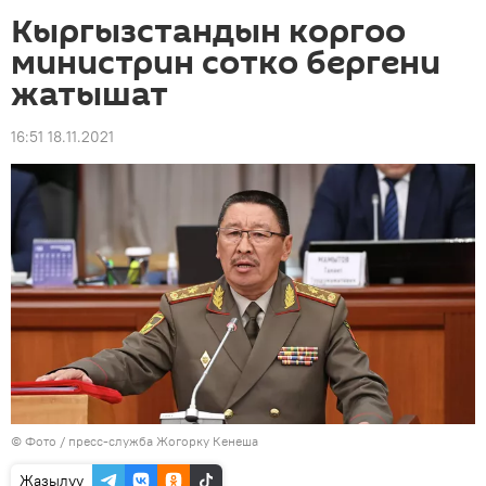
Кыргызстандын коргоо
министрин сотко бергени
жатышат
16:51 18.11.2021
© Фото / пресс-служба Жогорку Кенеша
Жазылуу