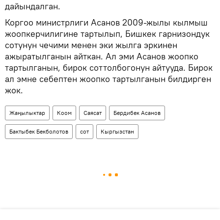
дайындалган.
Коргоо министрлиги Асанов 2009-жылы кылмыш
жоопкерчилигине тартылып, Бишкек гарнизондук
сотунун чечими менен эки жылга эркинен
ажыратылганын айткан. Ал эми Асанов жоопко
тартылганын, бирок соттолбогонун айтууда. Бирок
ал эмне себептен жоопко тартылганын билдирген
жок.
Жаңылыктар
Коом
Саясат
Бердибек Асанов
Бактыбек Бекболотов
сот
Кыргызстан