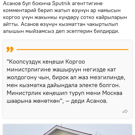
Асанов бул боюнча Sputnik агенттигине
комментарий берип жатып өзүнүн ар намысын
коргоо үчүн жакынкы күндөрү сотко кайрыларын
айтты. Асанов өзүнүн кызматтан чакыртылып
алышын мыйзамсыз деп эсептерин билдирди.
"Коопсуздук кеңеши Коргоо
министрлигине жашыруун негизде кат
жолдогону чын, бирок ал жаз мезгилинде,
мен кызматка дайындала электе болгон.
Министрлик кеңешип туруп мени Москва
шаарына жөнөткөн", — деди Асанов.