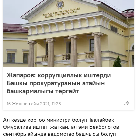
Жапаров: коррупциялык иштерди
Башкы прокуратуранын атайын
башкармалыгы тергейт
16 Жетинин айы 2021, 11:26
Ал кезде коргоо министри болуп Таалайбек
Өмүралиев иштеп жаткан, ал эми Бекболотов
сентябрь айында ведомство башчысы болуп