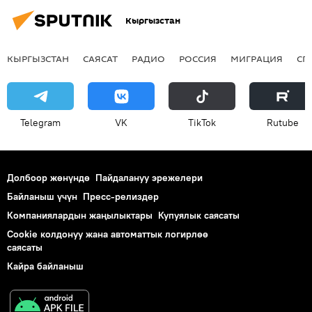
Кыргызстан
КЫРГЫЗСТАН
САЯСАТ
РАДИО
РОССИЯ
МИГРАЦИЯ
СП
Telegram
VK
ТikТоk
Rutube
Долбоор жөнүндө
Пайдалануу эрежелери
Байланыш үчүн
Пресс-релиздер
Компаниялардын жаңылыктары
Купуялык саясаты
Cookie колдонуу жана автоматтык логирлөө
саясаты
Кайра байланыш