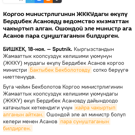
Коргоо министрлигинин ЖККУдагы өкүлү
Бердибек Асановду ведомство кызматтан
чакыртып алган. Ошондой эле министр ага
Асанов пара сунуштаганын билдирген.
БИШКЕК, 18-ноя. — Sputnik.
Кыргызстандын
Жамааттык коопсуздук келишими уюмунун
(ЖККУ) мурдагы өкүлү Бердибек Асанов коргоо
министри
Бактыбек Бекболотовду
сотко берүүгө
ниеттенүүдө.
Буга чейин Бекболотов Коргоо министрлигинин
Жамааттык коопсуздук келишими уюмундагы
(ЖККУ) өкүл Бердибек Асановду дайындоодо
катачылык кеткендиги үчүн
кайра чакыртып 
алганын айткан.
Ошондой эле ал министр болуп
келери менен Асанов
пара сунуштаганын 
билдирген.