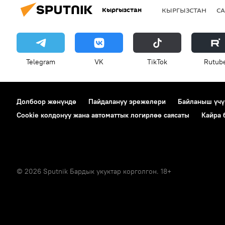
Кыргызстан
КЫРГЫЗСТАН
СА
Telegram
VK
ТikТоk
Rutub
Долбоор жөнүндө
Пайдалануу эрежелери
Байланыш үчү
Cookie колдонуу жана автоматтык логирлөө саясаты
Кайра
© 2026 Sputnik Бардык укуктар корголгон. 18+