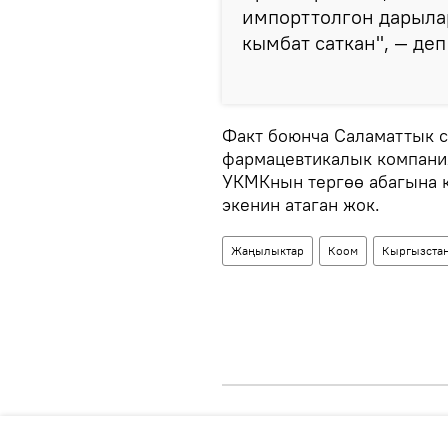
импорттолгон дарыла
кымбат саткан", — де
Факт боюнча Саламаттык с
фармацевтикалык компани
УКМКнын тергөө абагына к
экенин атаган жок.
Жаңылыктар
Коом
Кыргызста