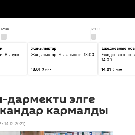
12:00
13:00
ти
Жаңылыктар
Ежедневные нов
и. Выпуск
Жаңылыктар. Чыгарылыш 13:00
Ежедневные нов
14:00
13:01
14:01
3 мин
3 мин
-дармекти элге
ткандар кармалды
27 14.12.2021
)