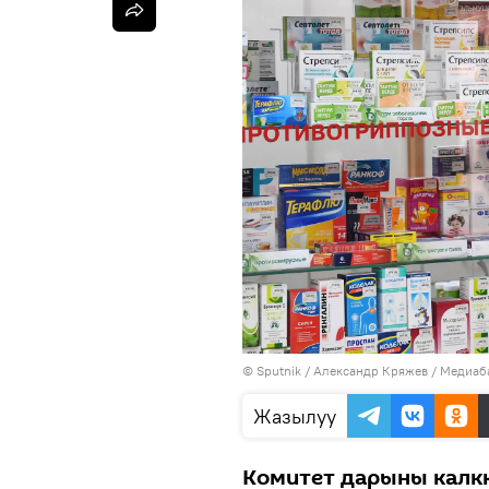
©
Sputnik
/ Александр Кряжев
/
Медиаба
Жазылуу
Комитет дарыны калкк