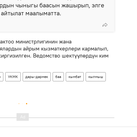
рдын чыныгы баасын жашырып, элге
п айтылат маалыматта.
актоо министрлигинин жана
ялардын айрым кызматкерлери кармалып,
иргизилген. Ведомство шектүүлөрдүн ким
н
УКМК
дары-дармек
баа
кымбат
кылмыш