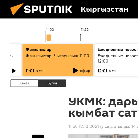
Кыргызстан
11:00
11:22
Жаңылыктар
Ежедневные новос
Выпуск
Жаңылыктар. Чыгарылыш 11:00
Ежедневные новост
12:00
эфир
11:01
12:01
3 мин
4 мин
Кечээ
Бүгүн
УКМК: дары
кымбат са
11:56 12.10.2021
(Жаңыртылды:
14: