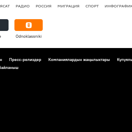
ЯСАТ
РАДИО
РОССИЯ
МИГРАЦИЯ
СПОРТ
ИНФОГРАФИ
e
Odnoklassniki
н
Пресс-релиздер
Компаниялардын жаңылыктары
Купуял
 байланыш