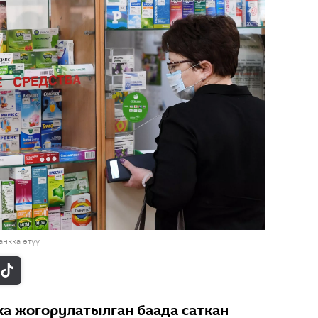
нкка өтүү
а жогорулатылган баада саткан