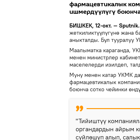
фармацевтикалык ком
ишмердүүлүгү боюнча 
БИШКЕК, 12-окт. — Sputnik.
жеткиликтүүлүгүнө жана ба
аныкталды. Бул тууралуу 
Маалыматка караганда, У
менен министрлер кабинет
маселелерди изилдеп, тал
Муну менен катар УКМК да
фармацевтикалык компани
боюнча сотко чейинки өнд
"Тийиштүү компаниял
органдардын айрым к
сүйлөшүп алып, салык