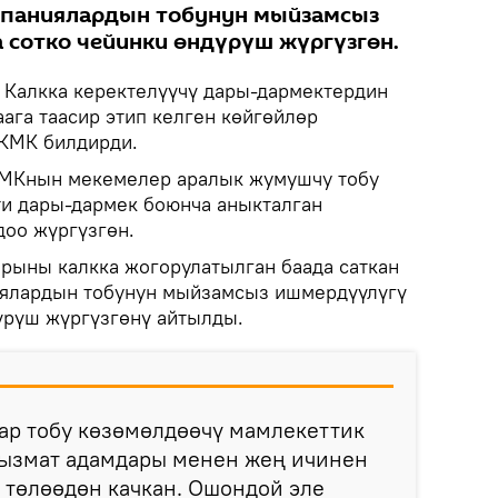
паниялардын тобунун мыйзамсыз
сотко чейинки өндүрүш жүргүзгөн.
Калкка керектелүүчү дары-дармектердин
ага таасир этип келген көйгөйлөр
УКМК билдирди.
КМКнын мекемелер аралык жумушчу тобу
и дары-дармек боюнча аныкталган
доо жүргүзгөн.
рыны калкка жогорулатылган баада саткан
ялардын тобунун мыйзамсыз ишмердүүлүгү
үрүш жүргүзгөнү айтылды.
ар тобу көзөмөлдөөчү мамлекеттик
ызмат адамдары менен жең ичинен
 төлөөдөн качкан. Ошондой эле