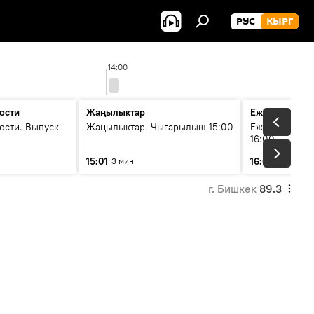
РУС
КЫРГ
14:00
ости
Жаңылыктар
Ежедневные 
ости. Выпуск
Жаңылыктар. Чыгарылыш 15:00
Ежедневные н
16:00
15:01
16:01
3 мин
3 мин
г. Бишкек
89.3