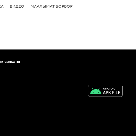
КА
ВИДЕО
МААЛЫМАТ БОРБОР
ык саясаты