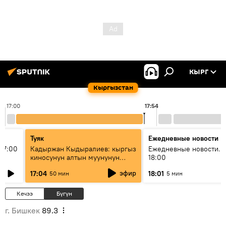
КЫРГ
Кыргызстан
17:00
17:54
Туяк
Ежедневные новости
17:00
Кадыржан Кыдыралиев: кыргыз
Ежедневные новости. 
киносунун алтын муунунун
18:00
өкүлү
эфир
17:04
18:01
50 мин
5 мин
Кечээ
Бүгүн
г. Бишкек
89.3