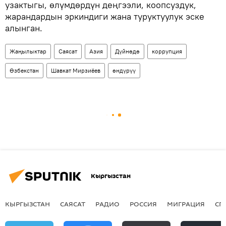
узактыгы, өлүмдөрдүн деңгээли, коопсуздук,
жарандардын эркиндиги жана туруктуулук эске
алынган.
Жаңылыктар
Саясат
Азия
Дүйнөдө
коррупция
Өзбекстан
Шавкат Мирзиёев
өндүрүү
Кыргызстан
КЫРГЫЗСТАН
САЯСАТ
РАДИО
РОССИЯ
МИГРАЦИЯ
СП