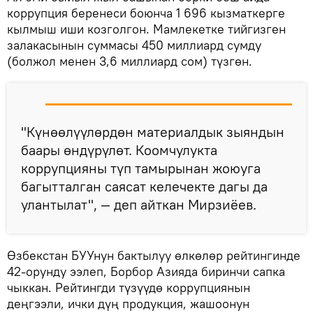
коррупция беренеси боюнча 1 696 кызматкерге
кылмыш иши козголгон. Мамлекетке тийгизген
залакасынын суммасы 450 миллиард сумду
(болжол менен 3,6 миллиард сом) түзгөн.
"Күнөөлүүлөрдөн материалдык зыяндын
баары өндүрүлөт. Коомчулукта
коррупцияны түп тамырынан жоюуга
багытталган саясат келечекте дагы да
улантылат", — деп айткан Мирзиёев.
Өзбекстан БУУнун бактылуу өлкөлөр рейтингинде
42-орунду ээлеп, Борбор Азияда биринчи сапка
чыккан. Рейтингди түзүүдө коррупциянын
деңгээли, ички дүң продукция, жашоонун