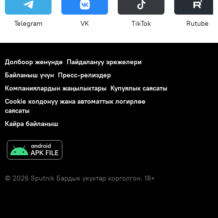
Telegram
VK
ТikТоk
Rutube
Долбоор жөнүндө
Пайдалануу эрежелери
Байланыш үчүн
Пресс-релиздер
Компаниялардын жаңылыктары
Купуялык саясаты
Cookie колдонуу жана автоматтык логирлөө
саясаты
Кайра байланыш
© 2026 Sputnik Бардык укуктар корголгон. 18+