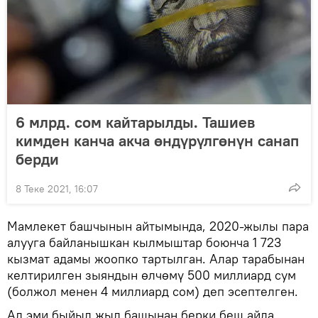
6 млрд. сом кайтарылды. Ташиев
кимден канча акча өндүрүлгөнүн санап
берди
8 Теке 2021, 16:07
Мамлекет башчынын айтымында, 2020-жылы пара
алууга байланышкан кылмыштар боюнча 1 723
кызмат адамы жоопко тартылган. Алар тарабынан
келтирилген зыяндын өлчөмү 500 миллиард сум
(болжол менен 4 миллиард сом) деп эсептелген.
Ал эми быйыл жыл башынан берки беш айда