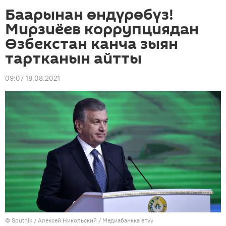
Баарынан өндүрөбүз!
Мирзиёев коррупциядан
Өзбекстан канча зыян
тартканын айтты
09:07 18.08.2021
©
Sputnik
/ Алексей Никольский
/
Медиабанкка өтүү