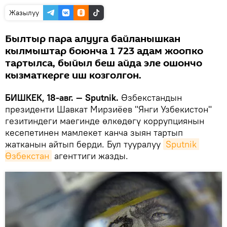
Жазылуу
Былтыр пара алууга байланышкан
кылмыштар боюнча 1 723 адам жоопко
тартылса, быйыл беш айда эле ошончо
кызматкерге иш козголгон.
БИШКЕК, 18-авг. — Sputnik.
Өзбекстандын
президенти Шавкат Мирзиёев "Янги Узбекистон"
гезитиндеги маегинде өлкөдөгү коррупциянын
кесепетинен мамлекет канча зыян тартып
жатканын айтып берди. Бул тууралуу
Sputnik 
Өзбекстан
агенттиги жазды.