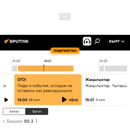
КЫРГ
Кыргызстан
14:00
14:21
15:00
ОГО!
Жаңылыктар
уск
Люди и события, которые не
Жаңылыктар. Чыгарыл
оставили нас равнодушными
эфир
14:04
15:01
38 мин
3 мин
Кечээ
Бүгүн
г. Бишкек
89.3