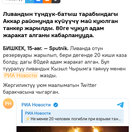
Ливандын түндүк-батыш тарабындагы
Аккар районунда күйүүчү май куюлган
танкер жарылды. 80ге чукул адам
жаракат алганы кабарланууда.
БИШКЕК, 15-авг. — Sputnik.
Ливанда отун
резервуары жарылып, бери дегенде 20 киши каза
болду, дагы 80дей адам жаракат алган. Бул
тууралуу ливандык Кызыл Чырымга таянуу менен
РИА Новости
жазды.
Жергиликтүү уюм маалыматын Twitter
баракчасына чыгарган.