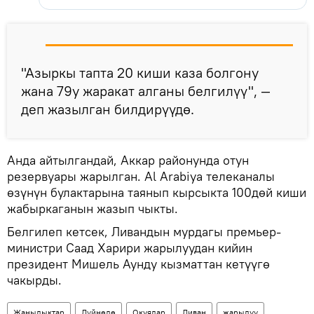
"Азыркы тапта 20 киши каза болгону
жана 79у жаракат алганы белгилүү", —
деп жазылган билдирүүдө.
Анда айтылгандай, Аккар районунда отун
резервуары жарылган. Al Arabiya телеканалы
өзүнүн булактарына таянып кырсыкта 100дөй киши
жабыркаганын жазып чыкты.
Белгилеп кетсек, Ливандын мурдагы премьер-
министри Саад Харири жарылуудан кийин
президент Мишель Аунду кызматтан кетүүгө
чакырды.
Жаңылыктар
Дүйнөдө
Окуялар
Ливан
жарылуу