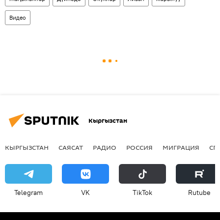
Видео
Кыргызстан
КЫРГЫЗСТАН
САЯСАТ
РАДИО
РОССИЯ
МИГРАЦИЯ
СП
Telegram
VK
ТikТоk
Rutube