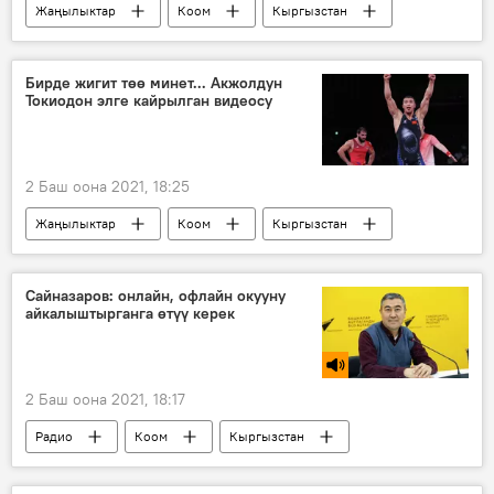
Жаңылыктар
Коом
Кыргызстан
Саясат
шаардык кеңеш
Ош
төрага
шайлоо
мандат
Бирде жигит төө минет... Акжолдун
Токиодон элге кайрылган видеосу
2 Баш оона 2021, 18:25
Жаңылыктар
Коом
Кыргызстан
Азия
Дүйнөдө
Спорт
Акжол Махмудов
олимпиада
Сайназаров: онлайн, офлайн окууну
айкалыштырганга өтүү керек
күрөш
жеңиш
2021-жылы Токиодо өтө турган Олимпиада оюндары
2 Баш оона 2021, 18:17
Радио
Коом
Кыргызстан
Кеңешбек Сайназаров
билим