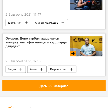
2 Баш оона 2021, 17:47
Таржымал
Акжол Махмудов
балбан
Спорт
Өмүр баяны
Оморов: Дене тарбия академиясы
жогорку квалификациядагы кадрларды
даярдайт
2 Баш оона 2021, 17:16
Радио
Коом
Кыргызстан
Жаштар иши, дене тарбия жана спорт агенттиги
Максат Оморов
Дагы 20 материал