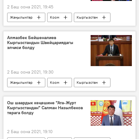
2 Баш оона 2021, 19:45
Жаңылыктар
Коом
Кыргызстан
Спорт
Акжол Махмудов
Олимпиада-2020
балбан
факты
Алмазбек Бейшеналиев
Кыргызстандын Швейцариядагы
элчиси болду
2 Баш оона 2021, 19:30
Жаңылыктар
Коом
Кыргызстан
Саясат
Алмазбек Бейшеналиев
элчи
Швейцария
дайындоо
Ош шаардык кеңешине "Ата-Журт
Кыргызстандан" Салман Назылбеков
төрага болду
2 Баш оона 2021, 19:10