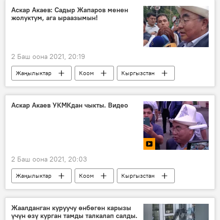
сурак
УКМК
Аскар Акаев: Садыр Жапаров менен
жолуктум, ага ыраазымын!
2 Баш оона 2021, 20:19
Жаңылыктар
Коом
Кыргызстан
Аскар Акаев
журналист
Садыр Жапаров
жолугушуу
Аскар Акаев УКМКдан чыкты. Видео
ыраазычылык
2 Баш оона 2021, 20:03
Жаңылыктар
Коом
Кыргызстан
Саясат
Видео
Мультимедиа
Аскар Акаев
УКМК
Кумтөр
Жаалданган куруучу өнбөгөн карызы
үчүн өзү курган тамды талкалап салды.
сурак