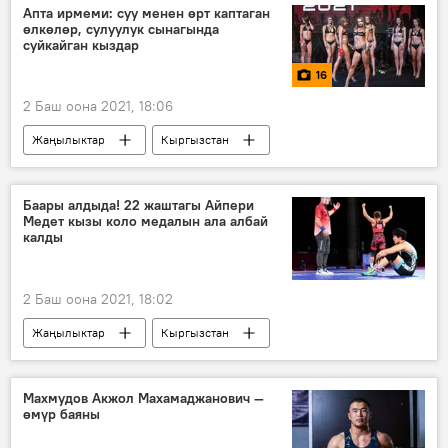
онлайн
Апта ирмеми: суу менен өрт каптаган
өлкөлөр, сулуулук сынагында
суйкайган кыздар
16
2 Баш оона 2021, 18:06
Жаңылыктар
Кыргызстан
Дүйнөдө
Спорт
Окуялар
Мультимедиа
олимпиада
кырсык
Баары алдыда! 22 жаштагы Айпери
Медет кызы коло медалын ала албай
Сүрөт
Сүрөт түрмөк
калды
2 Баш оона 2021, 18:02
Жаңылыктар
Кыргызстан
Дүйнөдө
Спорт
Олимпиада-2020
Айпери Медет кызы
мелдеш
Махмудов Акжол Махамаджанович —
өмүр баяны
2021-жылы Токиодо өтө турган Олимпиада оюндары