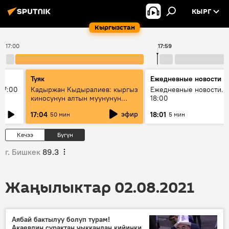
КЫРГ
Кыргызстан
17:00
17:59
Туяк
Ежедневные новости
17:00
Кадыржан Кыдыралиев: кыргыз
Ежедневные новости. 
киносунун алтын муунунун
18:00
өкүлү
эфир
17:04
18:01
50 мин
5 мин
Кечээ
Бүгүн
г. Бишкек
89.3
Жаңылыктар 02.08.2021
Аябай бактылуу болуп турам!
Акаевдин сурактан чыккандан кийинки