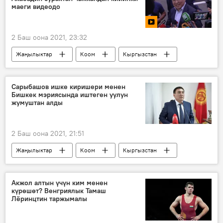
маеги видеодо
2 Баш оона 2021, 23:32
Жаңылыктар
Коом
Кыргызстан
Саясат
Видео
Мультимедиа
Аскар Акаев
кылмыш
Кумтөр
Сарыбашов ишке киришери менен
Бишкек мэриясында иштеген уулун
сурак
келүү
жумуштан алды
2 Баш оона 2021, 21:51
Жаңылыктар
Коом
Кыргызстан
Саясат
Таалайбек Сарыбашов
кызмат
мэрия
уул
Акжол алтын үчүн ким менен
күрөшөт? Венгриялык Тамаш
бошотуу
Лёринцтин таржымалы