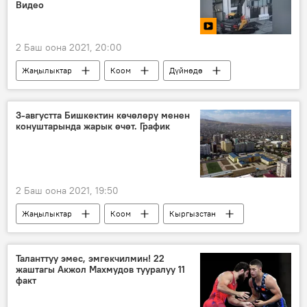
Видео
2 Баш оона 2021, 20:00
Жаңылыктар
Коом
Дүйнөдө
Окуялар
Видео
Мультимедиа
Германия
курулуш
өч алуу
3-августта Бишкектин көчөлөрү менен
конуштарында жарык өчөт. График
полиция
2 Баш оона 2021, 19:50
Жаңылыктар
Коом
Кыргызстан
Бишкек
жарык өчүрүү
"Түндүк Электр" ишканасы
Таланттуу эмес, эмгекчилмин! 22
жаштагы Акжол Махмудов тууралуу 11
факт