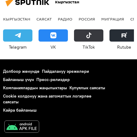
Кыргызстан
КЫРГЫЗСТАН
САЯСАТ
РАДИО
РОССИЯ
МИГРАЦИЯ
СП
Telegram
VK
ТikТоk
Rutube
Долбоор жөнүндө
Пайдалануу эрежелери
Байланыш үчүн
Пресс-релиздер
Компаниялардын жаңылыктары
Купуялык саясаты
Cookie колдонуу жана автоматтык логирлөө
саясаты
Кайра байланыш