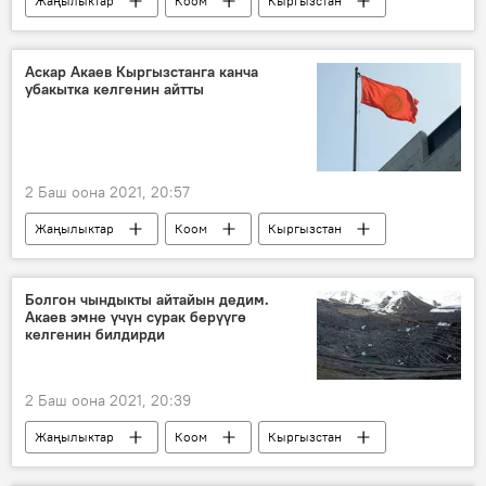
Жаңылыктар
Коом
Кыргызстан
аба ырайы
Аскар Акаев Кыргызстанга канча
убакытка келгенин айтты
2 Баш оона 2021, 20:57
Жаңылыктар
Коом
Кыргызстан
Аскар Акаев
УКМК
Кумтөр
Болгон чындыкты айтайын дедим.
Акаев эмне үчүн сурак берүүгө
келгенин билдирди
2 Баш оона 2021, 20:39
Жаңылыктар
Коом
Кыргызстан
Саясат
Аскар Акаев
Кумтөр