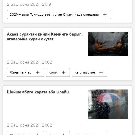
2 Баш оона 2021, 21:19
2021-жылы Токиодо өтө турган Олимпиада оюндары
Жаңылыктар
Коом
Дүйнөдө
Спорт
Акжол Махмудов
Акаев сурактан кийин Кеминге барып,
агаларына куран окутат
Олимпиада-2020
Таржымал
2 Баш оона 2021, 21:02
Жаңылыктар
Коом
Кыргызстан
Аскар Акаев
Бекболот Талгарбеков
куран окутуу
Кемин
Шейшембиге карата аба ырайы
2 Баш оона 2021, 21:02