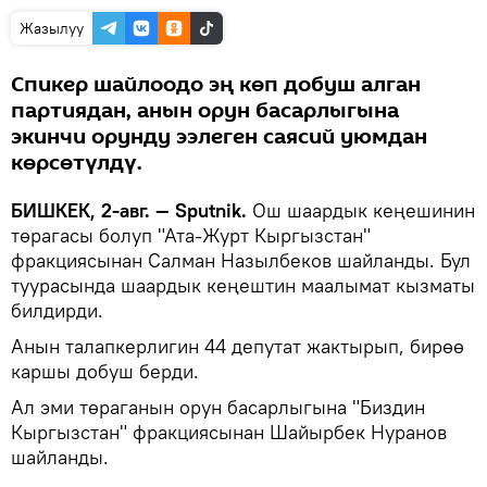
Жазылуу
Спикер шайлоодо эң көп добуш алган
партиядан, анын орун басарлыгына
экинчи орунду ээлеген саясий уюмдан
көрсөтүлдү.
БИШКЕК, 2-авг. — Sputnik.
Ош шаардык кеңешинин
төрагасы болуп "Ата-Журт Кыргызстан"
фракциясынан Салман Назылбеков шайланды. Бул
туурасында шаардык кеңештин маалымат кызматы
билдирди.
Анын талапкерлигин 44 депутат жактырып, бирөө
каршы добуш берди.
Ал эми төраганын орун басарлыгына "Биздин
Кыргызстан" фракциясынан Шайырбек Нуранов
шайланды.