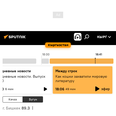
КЫРГ
Кыргызстан
18:00
18:41
едневные новости
Между строк
едневные новости. Выпуск
Как кошки захватили мировую
:00
литературу
эфир
:00
18:06
6 мин
49 мин
Кечээ
Бүгүн
г. Бишкек
89.3