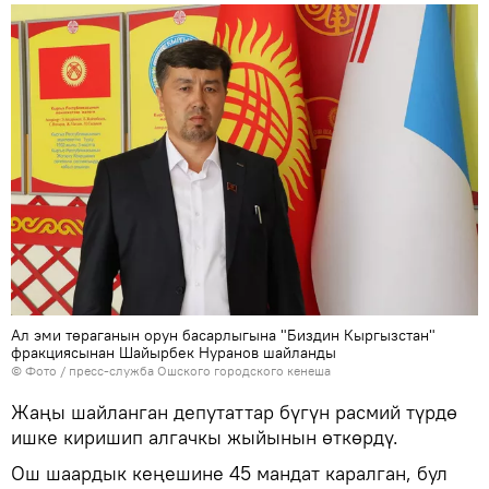
Ал эми төраганын орун басарлыгына "Биздин Кыргызстан"
фракциясынан Шайырбек Нуранов шайланды
© Фото / пресс-служба Ошского городского кенеша
Жаңы шайланган депутаттар бүгүн расмий түрдө
ишке киришип алгачкы жыйынын өткөрдү.
Ош шаардык кеңешине 45 мандат каралган, бул