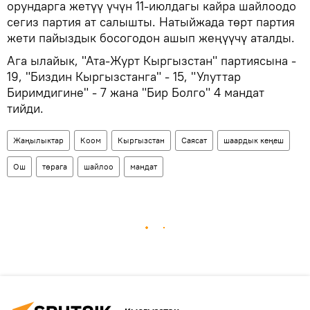
орундарга жетүү үчүн 11-июлдагы кайра шайлоодо
сегиз партия ат салышты. Натыйжада төрт партия
жети пайыздык босогодон ашып жеңүүчү аталды.
Ага ылайык, "Ата-Журт Кыргызстан" партиясына -
19, "Биздин Кыргызстанга" - 15, "Улуттар
Биримдигине" - 7 жана "Бир Болго" 4 мандат
тийди.
Жаңылыктар
Коом
Кыргызстан
Саясат
шаардык кеңеш
Ош
төрага
шайлоо
мандат