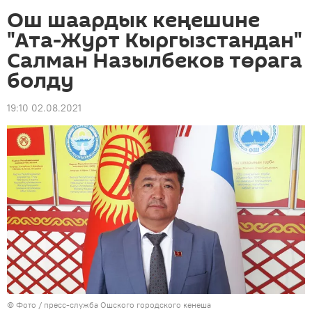
Ош шаардык кеңешине
"Ата-Журт Кыргызстандан"
Салман Назылбеков төрага
болду
19:10 02.08.2021
© Фото / пресс-служба Ошского городского кенеша