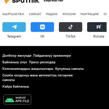
Кыргызстан
КЫРГЫЗСТАН
САЯСАТ
РАДИО
РОССИЯ
МИГРАЦИЯ
СП
Telegram
VK
ТikТоk
Rutube
Долбоор жөнүндө
Пайдалануу эрежелери
Байланыш үчүн
Пресс-релиздер
Компаниялардын жаңылыктары
Купуялык саясаты
Cookie колдонуу жана автоматтык логирлөө
саясаты
Кайра байланыш