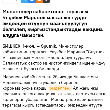
Министрлер кабинетинин төрагасы
Улукбек Марипов массалык түрдө
эмдөөдөн өтүүнүн маанилүүлүгүн
белгилеп, кыргызстандыктарды вакцина
алууга чакырган.
БИШКЕК, 1-июл. — Sputnik.
Министрлер
кабинетинин төрагасы Улукбек Марипов "Спутник
V" вакцинасы менен эмделди. Бул тууралуу
Саламаттык сактоо министрлигиндеги ишенимдүү
маалымат булагы билдирди.
Марипов жубайы менен 26-июнда Бишкектеги
медициналык пунктулардын биринен
коронавируска каршы
эмделген.
Ал жакынкы
аралыкта өлкөгө вакцинанын жаңы партиясы алып
келинерин убадалаган. Министрлер кабинетинин
төрагасы кыргызстандыктарды эмдөөдөн өтүүгө