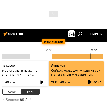
КЫРГ
Кыргызстан
21:00
21:37
дь в курсе
Ачык кеп
азмер страны в науке не
Сейрек кездешүүчү куштун изи
еет значения» — три
менен: анын миграциялык
сперта о сотрудничестве
жолу эмнеден кабар берет?
эфир
:05
21:05
43 мин
43 мин
ссии и Кыргызстана в
разовании и исследованиях
Кечээ
Бүгүн
г. Бишкек
89.3