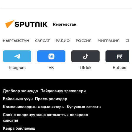
Кыргызстан
КЫРГЫЗСТАН
САЯСАТ
РАДИО
РОССИЯ
МИГРАЦИЯ
СП
Telegram
VK
ТikТоk
Rutube
Долбоор жөнүндө
Пайдалануу эрежелери
Байланыш үчүн
Пресс-релиздер
Компаниялардын жаңылыктары
Купуялык саясаты
Cookie колдонуу жана автоматтык логирлөө
саясаты
Кайра байланыш