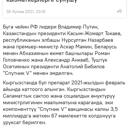
30 Кулжа 2021, 23:41
Буга чейин РФ лидери Владимир Путин,
Казакстандын президенти Касым-Жомарт Токаев,
республиканын элбашы Нурсултан Назарбаев
жана премьер-министр Аскар Мамин, Беларусь
менен Абхазиянын өкмөт башчылары Роман
Головченко жана Александр Анкваб, Түштүк
Осетиянын президенти Анатолий Бибилов
"Спутник V" менен эмделген.
Кыргызстанда бул препарат 2021-жылдын февраль
айында каттоого алынган. Кыргызстандын
Саламаттык сактоо жана социалдык өнүктүрүү
министрлигинин маалыматына караганда, эки
компоненттүү "Спутник V" вакцинасы калкы 3,5
миллиардга жеткен 67 мамлекетте колдонууга
уруксат берилген.