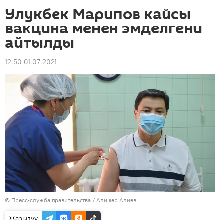
Улукбек Марипов кайсы
вакцина менен эмделгени
айтылды
12:50 01.07.2021
© Пресс-служба правительства / Алишер Алиев
Жазылуу