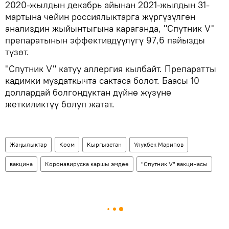
2020-жылдын декабрь айынан 2021-жылдын 31-
мартына чейин россиялыктарга жүргүзүлгөн
анализдин жыйынтыгына караганда, "Спутник V"
препаратынын эффективдүүлүгү 97,6 пайызды
түзөт.
"Спутник V" катуу аллергия кылбайт. Препаратты
кадимки муздаткычта сактаса болот. Баасы 10
доллардай болгондуктан дүйнө жүзүнө
жеткиликтүү болуп жатат.
Жаңылыктар
Коом
Кыргызстан
Улукбек Марипов
вакцина
Коронавируска каршы эмдөө
"Спутник V" вакцинасы