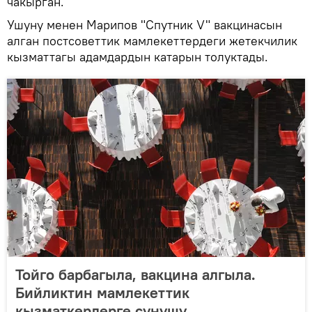
чакырган.
Ушуну менен Марипов "Спутник V" вакцинасын
алган постсоветтик мамлекеттердеги жетекчилик
кызматтагы адамдардын катарын толуктады.
Тойго барбагыла, вакцина алгыла.
Бийликтин мамлекеттик
кызматкерлерге сунушу