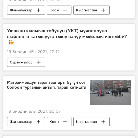
Жаңылыктар
Коом
Кыргызстан
Улуттук статистика комитети
"Унаа" мамлекеттик ишканасы
Уюшкан кылмыш тобунун (УКТ) мүчөлөрүнө
шайлоого катышууга тыюу салуу мыйзамы иштейби?
Самат Насирдинов
19 Бирдин айы 2021, 20:12
Сурамжылоо
Матраимовдун тарапташтары бүгүн сот
болбой турганын айтып, тарап кетишти
19 Бирдин айы 2021, 20:07
Жаңылыктар
Коом
Кыргызстан
Саясат
Райымбек Матраимов
сот