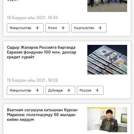
Садыр Жапаровдун Россияга сапары
19 Бирдин айы 2021, 18:33
Жаңылыктар
Коом
Кыргызстан
Райымбек Матраимов
митинг
Садыр Жапаров Россияга барганда
Евразия фондунан 100 млн. доллар
кредит сурайт
19 Бирдин айы 2021, 18:28
Жаңылыктар
Дүйнөдө
Россия
Саясат
Садыр Жапаров
насыя
суроо
Руслан Казакбаев
Вьетнам согушуна катышкан Курсан
Мадинов: полктошумду 50 жылдан
Садыр Жапаровдун Россияга сапары
кийин көрдүм
Кыргызстан