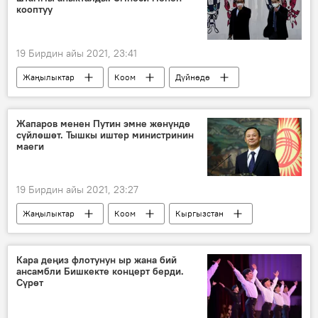
кооптуу
19 Бирдин айы 2021, 23:41
Жаңылыктар
Коом
Дүйнөдө
Азия
Япония
коронавирус
оору
жаңы штамм
Жапаров менен Путин эмне жөнүндө
сүйлөшөт. Тышкы иштер министринин
Дүйнөгө жайылган коронавирус
маеги
19 Бирдин айы 2021, 23:27
Жаңылыктар
Коом
Кыргызстан
Саясат
Экономика
Тышкы иштер министрлиги
Кара деңиз флотунун ыр жана бий
ансамбли Бишкекте концерт берди.
Руслан Казакбаев
кызматташуу
Сүрөт
сапар
Садыр Жапаров
Россия