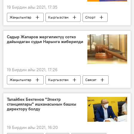
19 Бирдин айы 2021, 17:35
Жаңылыктар
Кыргызстан
Спорт
Сүрөт
Мультимедиа
грек-рим күрөшү
чемпионат
Садыр Жапаров жергиликтүү сотко
дайындаган судья Нарынга жиберилди
19 Бирдин айы 2021, 17:26
Жаңылыктар
Кыргызстан
Саясат
Нарын облусу
Садыр Жапаров
жарлык
судья
Талайбек Бектенов "Электр
станциялары" ишканасынын башкы
директору болду
19 Бирдин айы 2021, 16:20