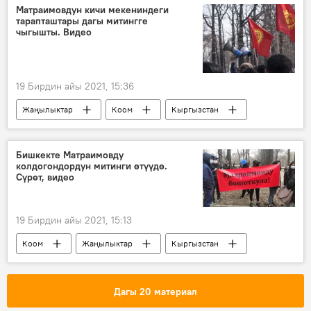
орбита
армия
техника
Матраимовдун кичи мекениндеги
тарапташтары дагы митингге
курал-жарак
НАТО
чыгышты. Видео
19 Бирдин айы 2021, 15:36
Жаңылыктар
Коом
Кыргызстан
Райымбек Матраимов
Кара-Суу району
митинг
Райым Матраимовдун кармалышы
Бишкекте Матраимовду
колдогондордун митинги өтүүдө.
Сүрөт, видео
19 Бирдин айы 2021, 15:13
Коом
Жаңылыктар
Кыргызстан
Саясат
Райымбек Матраимов
митинг
УКМК
Дагы 20 материал
Райым Матраимовдун кармалышы