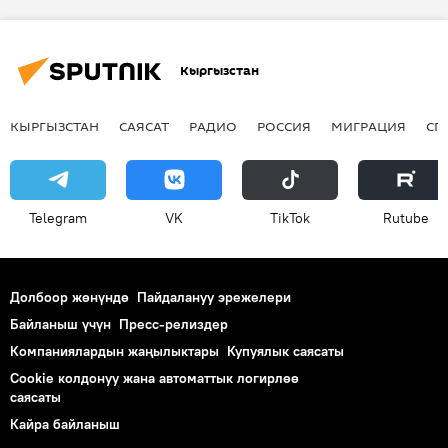
Кыргызстан
КЫРГЫЗСТАН
САЯСАТ
РАДИО
РОССИЯ
МИГРАЦИЯ
СП
Telegram
VK
ТikТоk
Rutube
Долбоор жөнүндө
Пайдалануу эрежелери
Байланыш үчүн
Пресс-релиздер
Компаниялардын жаңылыктары
Купуялык саясаты
Cookie колдонуу жана автоматтык логирлөө
саясаты
Кайра байланыш