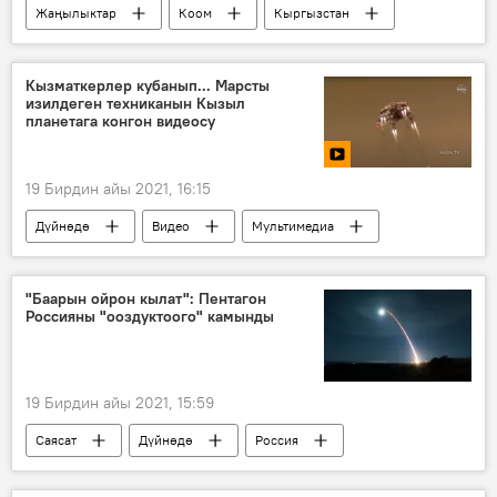
Жаңылыктар
Коом
Кыргызстан
"Электр станциялары" ААК
жетекчи
Талайбек Бектенов
ишкана
Кызматкерлер кубанып... Марсты
изилдеген техниканын Кызыл
директор
планетага конгон видеосу
19 Бирдин айы 2021, 16:15
Дүйнөдө
Видео
Мультимедиа
АКШ
NASA
Марс
изилдөө
"Баарын ойрон кылат": Пентагон
Россияны "ооздуктоого" камынды
19 Бирдин айы 2021, 15:59
Саясат
Дүйнөдө
Россия
Ой-пикир
АКШ
космос