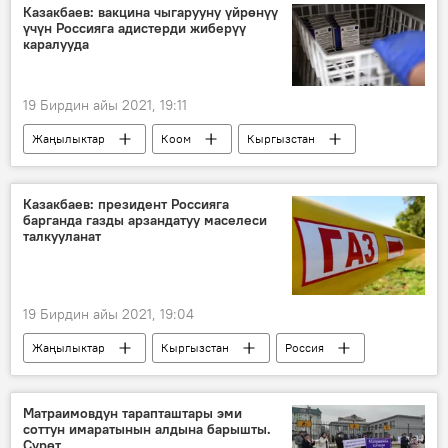
митинг
Элнура Алканова
Казакбаев: вакцина чыгарууну үйрөнүү
үчүн Россияга адистерди жиберүү
Райым Матраимовдун кармалышы
каралууда
19 Бирдин айы 2021, 19:11
Жаңылыктар
Коом
Кыргызстан
"Спутник V" вакцинасы
Руслан Казакбаев
вакцина
адис
тажрыйба
Казакбаев: президент Россияга
барганда газды арзандатуу маселеси
Садыр Жапаров
коронавирус
талкууланат
Садыр Жапаровдун Россияга сапары
Россия
19 Бирдин айы 2021, 19:04
Жаңылыктар
Кыргызстан
Россия
Дүйнөдө
Экономика
Саясат
Руслан Казакбаев
газ
арзандатуу
Матраимовдун тарапташтары эми
соттун имаратынын алдына барышты.
Садыр Жапаров
Сүрөт