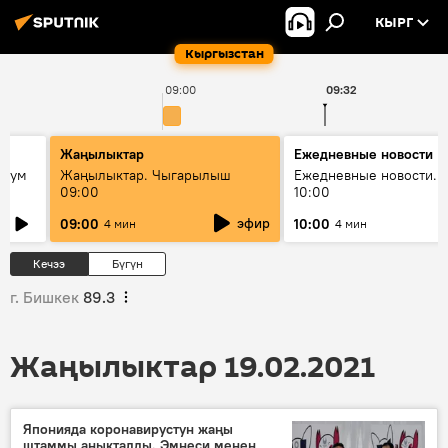
КЫРГ
Кыргызстан
09:00
09:32
Жаңылыктар
Ежедневные новости
 бум
Жаңылыктар. Чыгарылыш
Ежедневные новости. 
09:00
10:00
и как
эфир
09:00
10:00
4 мин
4 мин
Кечээ
Бүгүн
г. Бишкек
89.3
Жаңылыктар 19.02.2021
Японияда коронавирустун жаңы
штаммы аныкталды. Эмнеси менен