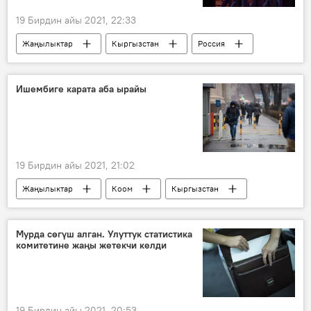
19 Бирдин айы 2021, 22:33
Жаңылыктар
Кыргызстан
Россия
Дүйнөдө
Маданият
Бишкек
концерт
ыр
Ишембиге карата аба ырайы
Кара деңиз флотунун ыр жана бий ансамбли
Сүрөт
19 Бирдин айы 2021, 21:02
Жаңылыктар
Коом
Кыргызстан
аба ырайы
февраль
Мурда сөгүш алган. Улуттук статистика
комитетине жаңы жетекчи келди
19 Бирдин айы 2021, 20:53