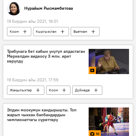
Нурайым Рысмамбетова
19 Бирдин айы 2021, 18:01
Коом
Кыргызстан
Вьетнам
согуш
АКШ
Ханой
Хошимин
Курсан Мадинов
СССР
Трибунага бет кабын унутуп алдастаган
Меркелдин видеосу 3 млн. ирет
көрүлдү
19 Бирдин айы 2021, 17:59
Жаңылыктар
Коом
Дүйнөдө
Видео
Мультимедиа
Ангела Меркель
бет кап
ролик
Элдин моокумун кандырышты. Топ
жарып чыккан балбандардын
трибуна
Германия
чемпионаттагы сүрөттөрү
10