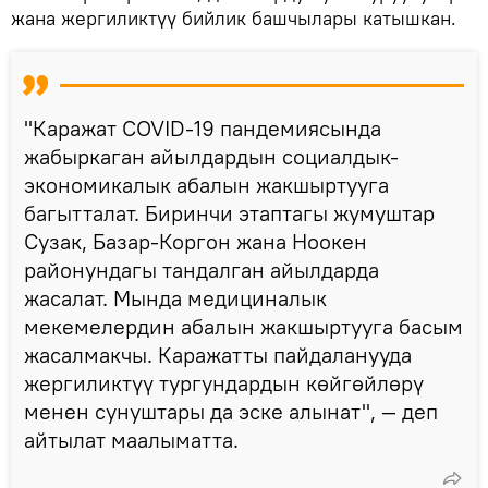
жана жергиликтүү бийлик башчылары катышкан.
"Каражат COVID-19 пандемиясында
жабыркаган айылдардын социалдык-
экономикалык абалын жакшыртууга
багытталат. Биринчи этаптагы жумуштар
Сузак, Базар-Коргон жана Ноокен
районундагы тандалган айылдарда
жасалат. Мында медициналык
мекемелердин абалын жакшыртууга басым
жасалмакчы. Каражатты пайдаланууда
жергиликтүү тургундардын көйгөйлөрү
менен сунуштары да эске алынат", — деп
айтылат маалыматта.