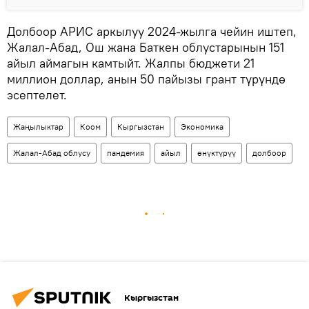
Долбоор АРИС аркылуу 2024-жылга чейин иштеп,
Жалал-Абад, Ош жана Баткен облустарынын 151
айыл аймагын камтыйт. Жалпы бюджети 21
миллион доллар, анын 50 пайызы грант түрүндө
эсептелет.
Жаңылыктар
Коом
Кыргызстан
Экономика
Жалал-Абад облусу
пандемия
айыл
өнүктүрүү
долбоор
Кыргызстан