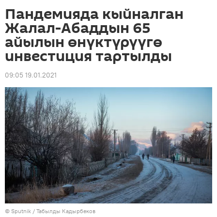
Пандемияда кыйналган
Жалал-Абаддын 65
айылын өнүктүрүүгө
инвестиция тартылды
09:05 19.01.2021
©
Sputnik / Табылды Кадырбеков