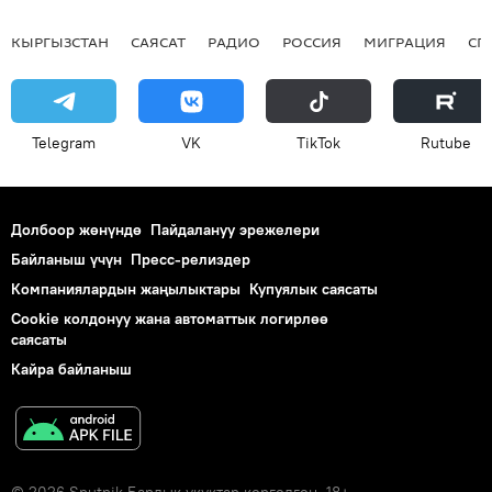
КЫРГЫЗСТАН
САЯСАТ
РАДИО
РОССИЯ
МИГРАЦИЯ
СП
Telegram
VK
ТikТоk
Rutube
Долбоор жөнүндө
Пайдалануу эрежелери
Байланыш үчүн
Пресс-релиздер
Компаниялардын жаңылыктары
Купуялык саясаты
Cookie колдонуу жана автоматтык логирлөө
саясаты
Кайра байланыш