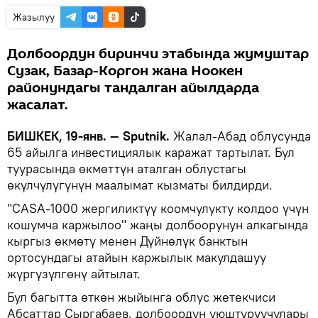
Жазылуу
Долбоордун биринчи этабында жумуштар
Сузак, Базар-Коргон жана Ноокен
районундагы тандалган айылдарда
жасалат.
БИШКЕК, 19-янв. — Sputnik.
Жалал-Абад облусунда
65 айылга инвестициялык каражат тартылат. Бул
туурасында өкмөттүн аталган облустагы
өкүлчүлүгүнүн маалымат кызматы билдирди.
"CASA-1000 жергиликтүү коомчулукту колдоо үчүн
кошумча каржылоо" жаңы долбоорунун алкагында
кыргыз өкмөтү менен Дүйнөлүк банктын
ортосундагы атайын каржылык макулдашуу
жүргүзүлгөнү айтылат.
Бул багытта өткөн жыйынга облус жетекчиси
Абсаттар Сыргабаев, долбоордун уюштуруучулары