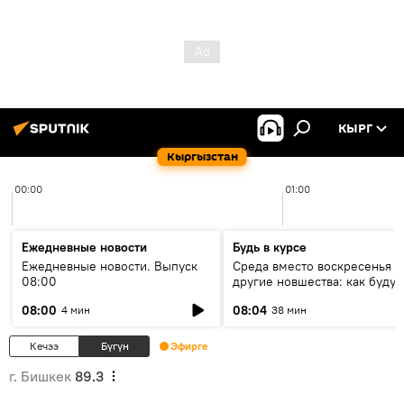
КЫРГ
Кыргызстан
00:00
01:00
Ежедневные новости
Будь в курсе
Ежедневные новости. Выпуск
Среда вместо воскресенья и
08:00
другие новшества: как будут
проходить выборы в КР?
08:00
08:04
4 мин
38 мин
Кечээ
Бүгүн
Эфирге
г. Бишкек
89.3