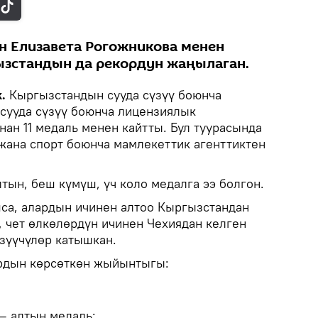
 Елизавета Рогожникова менен
ызстандын да рекордун жаңылаган.
.
Кыргызстандын сууда сүзүү боюнча
 сууда сүзүү боюнча лицензиялык
ан 11 медаль менен кайтты. Бул туурасында
жана спорт боюнча мамлекеттик агенттиктен
лтын, беш күмүш, үч коло медалга ээ болгон.
са, алардын ичинен алтоо Кыргызстандан
, чет өлкөлөрдүн ичинен Чехиядан келген
үзүүчүлөр катышкан.
рдын көрсөткөн жыйынтыгы:
— алтын медаль;