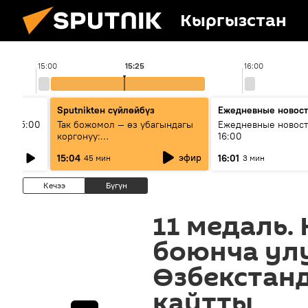
Кыргызстан
15:00
15:25
16:00
Sputnikteн сүйлөйбүз
Ежедневные новос
ыш 15:00
Так божомол — өз убагындагы
Ежедневные новост
коргонуу:
16:00
гидрометеорологиялык кызмат
эфир
15:04
16:01
45 мин
3 мин
кантип өркүндөтүлүүдө
Кечээ
Бүгүн
11 медаль.
боюнча ул
Өзбекстан
кайтты