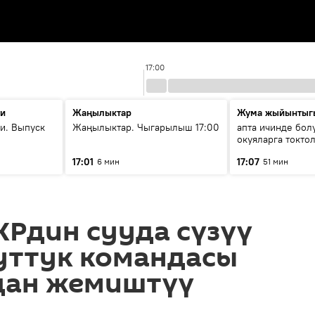
17:00
ти
Жаңылыктар
Жума жыйынтыг
и. Выпуск
Жаңылыктар. Чыгарылыш 17:00
апта ичинде бол
окуяларга токто
17:01
17:07
6 мин
51 мин
 КРдин сууда сүзүү
уттук командасы
дан жемиштүү