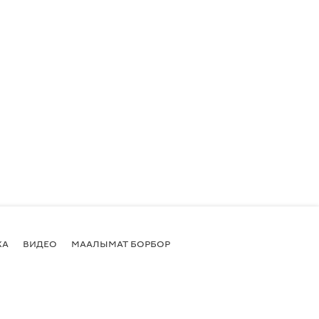
КА
ВИДЕО
МААЛЫМАТ БОРБОР