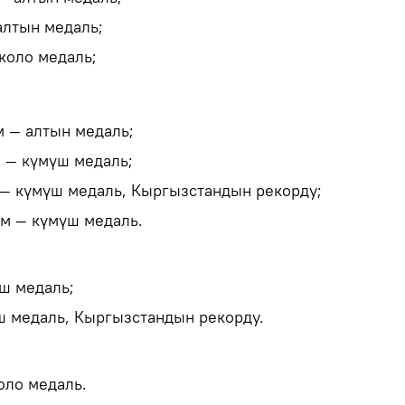
алтын медаль;
коло медаль;
м — алтын медаль;
м — күмүш медаль;
 — күмүш медаль, Кыргызстандын рекорду;
 м — күмүш медаль.
үш медаль;
ш медаль, Кыргызстандын рекорду.
оло медаль.