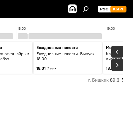
РУС
КЫРГ
18:00
19:00
ы
Ежедневные новости
Между строк
уп өткөн айрым
Ежедневные новости. Выпуск
Как кошки за
лобуз
18:00
литературу
18:01
18:08
7 мин
49 мин
г. Бишкек
89.3