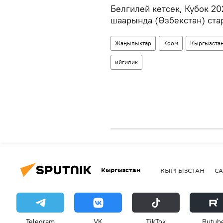
Белгилей кетсек, Кубок 2
шаарында (Өзбекстан) стар
Жаңылыктар
Коом
Кыргызста
ийгилик
Кыргызстан
КЫРГЫЗСТАН
СА
Telegram
VK
ТikТоk
Rutub