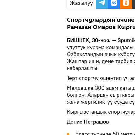
Жазылуу
Спортчулардын ичинен
Рамазан Омаров Кырг
БИШКЕК, 30-ноя. — Sputnik
улуттук курама командасы
Өзбекстандын ачык кубогун
Жаштар иши, дене тарбия 
кабарлашты.
Төрт спортчу ошентип үч а
Мелдешке 300 адам катыш
болгон. Алардан сырткары
жана жергиликтүү сууда с
Кыргызстандык спортчула
Денис Петрашов
Брасс түрүндө 50 метр 