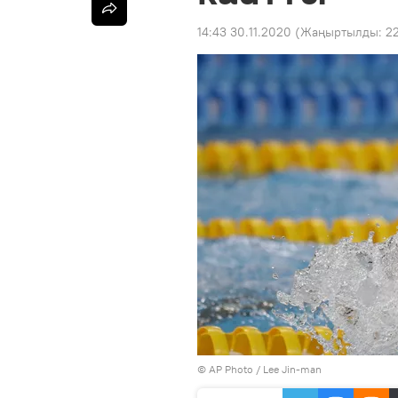
14:43 30.11.2020
(Жаңыртылды:
22
©
AP Photo
/ Lee Jin-man