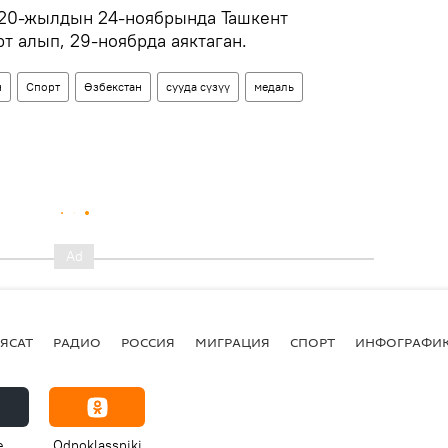
020-жылдын 24-ноябрында Ташкент
т алып, 29-ноябрда аяктаган.
н
Спорт
Өзбекстан
сууда сүзүү
медаль
ЯСАТ
РАДИО
РОССИЯ
МИГРАЦИЯ
СПОРТ
ИНФОГРАФИ
e
Odnoklassniki