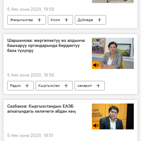
5 Аяк оона 2020, 19:59
Жаңылыктар
Коом
Дүйнөдө
АКШ
салмак
арыктоо
сыр
машыгуу
Шаршенова: жергиликтүү өз алдынча
башкаруу органдарында бирдиктүү
база түзүлдү
5 Аяк оона 2020, 18:56
Радио
Кыргызстан
санарип
мамлекеттик кызматкер
ачыктык
Сазбаков: Кыргызстандын ЕАЭБ
алкагындагы келечеги абдан кең
5 Аяк оона 2020, 18:51