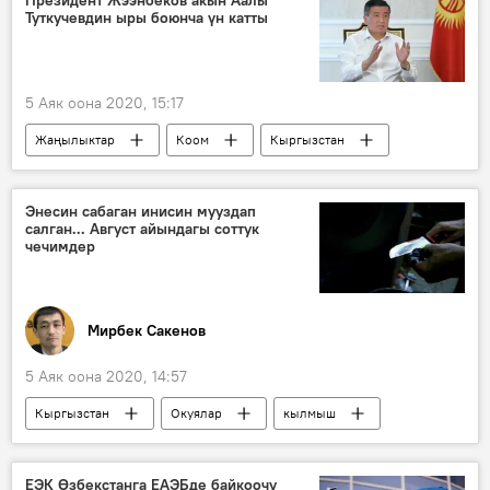
Туткучевдин ыры боюнча үн катты
5 Аяк оона 2020, 15:17
Жаңылыктар
Коом
Кыргызстан
Маданият
Сооронбай Жээнбеков
президент
Аалы Туткучев
акын
Энесин сабаган инисин мууздап
салган... Август айындагы соттук
чечимдер
Мирбек Сакенов
5 Аяк оона 2020, 14:57
Кыргызстан
Окуялар
кылмыш
сот
өкүм
Жаңылыктар
Коом
ЕЭК Өзбекстанга ЕАЭБде байкоочу