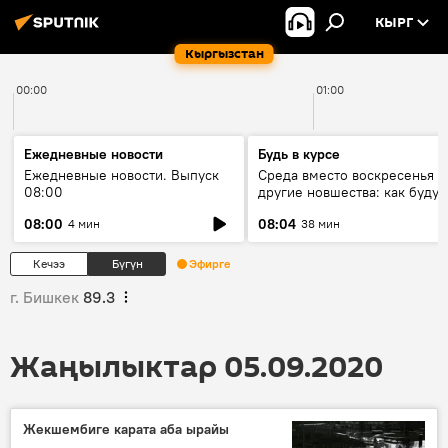
КЫРГ
Кыргызстан
00:00
01:00
Ежедневные новости
Будь в курсе
Ежедневные новости. Выпуск
Среда вместо воскресенья и
08:00
другие новшества: как будут
проходить выборы в КР?
08:00
08:04
4 мин
38 мин
Кечээ
Бүгүн
Эфирге
г. Бишкек
89.3
Жаңылыктар 05.09.2020
Жекшембиге карата аба ырайы