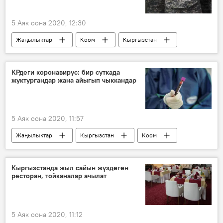
5 Аяк оона 2020, 12:30
Жаңылыктар
Коом
Кыргызстан
Окуялар
Ош
Генералдык штаб
Аскер
качуу
иликтөө
КРдеги коронавирус: бир суткада
жуктургандар жана айыгып чыккандар
5 Аяк оона 2020, 11:57
Жаңылыктар
Кыргызстан
Коом
коронавирус
бейтап
айыгуу
жуктуруу
Кыргызстанда жыл сайын жүздөгөн
ресторан, тойканалар ачылат
5 Аяк оона 2020, 11:12