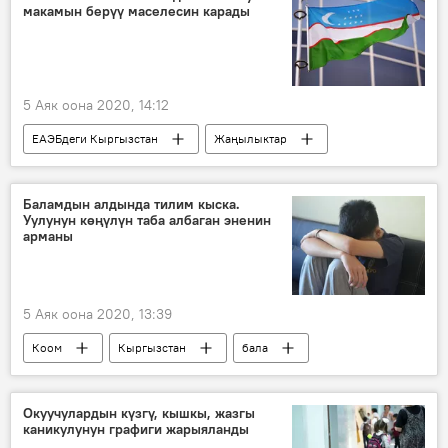
макамын берүү маселесин карады
5 Аяк оона 2020, 14:12
ЕАЭБдеги Кыргызстан
Жаңылыктар
Саясат
Экономика
Дүйнөдө
Азия
Евразиялык экономикалык комиссия
Баламдын алдында тилим кыска.
Уулунун көңүлүн таба албаган эненин
Өзбекстан
арманы
Евразиялык экономикалык биримдик
Шавкат Мирзиёев
байкоочу
5 Аяк оона 2020, 13:39
Коом
Кыргызстан
бала
апа
ата-эне
психолог
чоң ата
чоң эне
Окуучулардын күзгү, кышкы, жазгы
каникулунун графиги жарыяланды
Психолог менен баарлашуу