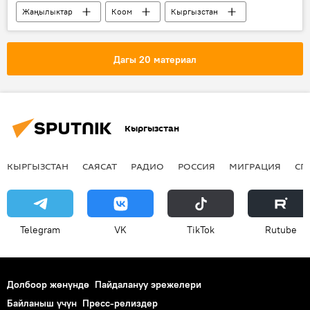
Жаңылыктар
Коом
Кыргызстан
Экономика
ресторан
той
статистика
Дагы 20 материал
Кыргызстан
КЫРГЫЗСТАН
САЯСАТ
РАДИО
РОССИЯ
МИГРАЦИЯ
СП
Telegram
VK
ТikТоk
Rutube
Долбоор жөнүндө
Пайдалануу эрежелери
Байланыш үчүн
Пресс-релиздер