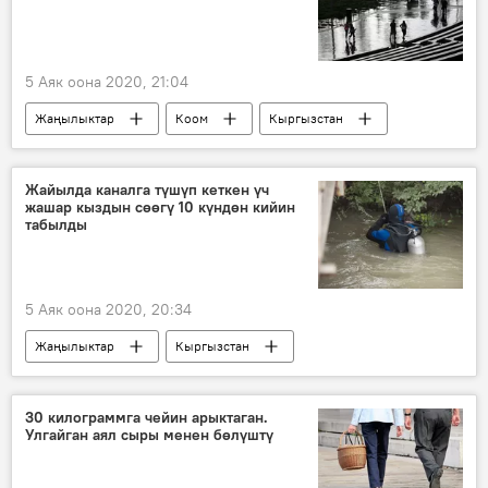
5 Аяк оона 2020, 21:04
Жаңылыктар
Коом
Кыргызстан
аба ырайы
Жайылда каналга түшүп кеткен үч
жашар кыздын сөөгү 10 күндөн кийин
табылды
5 Аяк оона 2020, 20:34
Жаңылыктар
Кыргызстан
Окуялар
канал
Жайыл району
кыз
ӨКМ
30 килограммга чейин арыктаган.
Улгайган аял сыры менен бөлүштү