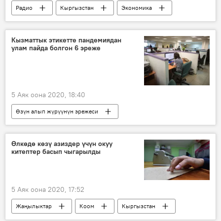
Радио
Кыргызстан
Экономика
Алмаз Сазбаков
Евразиялык экономикалык биримдик
Кызматтык этикетте пандемиядан
улам пайда болгон 6 эреже
5 Аяк оона 2020, 18:40
Өзүн алып жүрүүнүн эрежеси
Жаңылыктар
Коом
Кыргызстан
этикет
пандемия
өзгөрүү
Өлкөдө көзү азиздер үчүн окуу
китептер басып чыгарылды
гигиена
кесиптеш
5 Аяк оона 2020, 17:52
Жаңылыктар
Коом
Кыргызстан
китеп
азиз
окуучулар