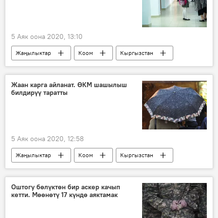
5 Аяк оона 2020, 13:10
Жаңылыктар
Коом
Кыргызстан
мектеп
окуучулар
каникул
министрлик
буйрук
Жаан карга айланат. ӨКМ шашылыш
билдирүү таратты
5 Аяк оона 2020, 12:58
Жаңылыктар
Коом
Кыргызстан
Оштогу бөлүктөн бир аскер качып
кетти. Мөөнөтү 17 күндө аяктамак