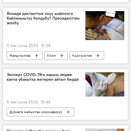
Окуялар
УКМК
ИИМ
кармоо
Өлкөдө дистанттык окуу шайлоого
байланыштуу болдубу? Президенттин
жообу
5 Аяк оона 2020, 15:59
Жаңылыктар
Коом
Кыргызстан
Сооронбай Жээнбеков
президент
маек
шайлоо
мектеп
Эксперт COVID-19га каршы эмдөө
канча убакытка жетерин айтып берди
Саясат
5 Аяк оона 2020, 15:44
Дүйнөгө жайылган коронавирус
Жаңылыктар
Коом
Россия
Дүйнөдө
вакцина
иммунитет
Президент Жээнбеков акын Аалы