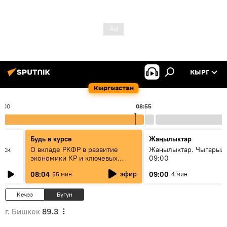
КЫРГ
Кыргызстан
8:00
08:55
Будь в курсе
Жаңылыктар
уск
О вкладе РКФР в развитие
Жаңылыктар. Чыгары
экономики КР и ключевых
09:00
секторах до 2030 года
эфир
08:04
09:00
55 мин
4 мин
Кечээ
Бүгүн
г. Бишкек
89.3