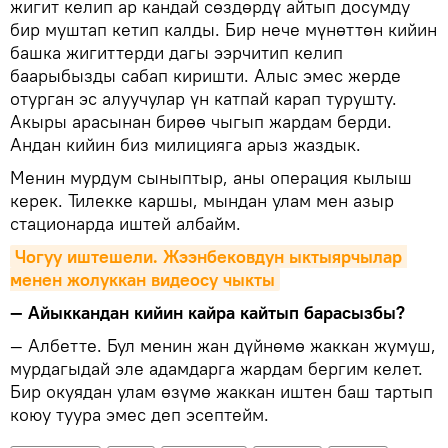
жигит келип ар кандай сөздөрдү айтып досумду
бир муштап кетип калды. Бир нече мүнөттөн кийин
башка жигиттерди дагы ээрчитип келип
баарыбызды сабап киришти. Алыс эмес жерде
отурган эс алуучулар үн катпай карап турушту.
Акыры арасынан бирөө чыгып жардам берди.
Андан кийин биз милицияга арыз жаздык.
Менин мурдум сыныптыр, аны операция кылыш
керек. Тилекке каршы, мындан улам мен азыр
стационарда иштей албайм.
Чогуу иштешели. Жээнбековдун ыктыярчылар 
менен жолуккан видеосу чыкты
— Айыккандан кийин кайра кайтып барасызбы?
— Албетте. Бул менин жан дүйнөмө жаккан жумуш,
мурдагыдай эле адамдарга жардам бергим келет.
Бир окуядан улам өзүмө жаккан иштен баш тартып
коюу туура эмес деп эсептейм.