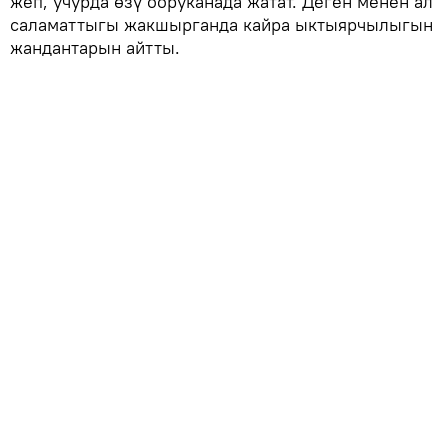
жеп, учурда өзү ооруканада жатат. Деген менен ал
саламаттыгы жакшырганда кайра ыктыярчылыгын
жандантарын айтты.