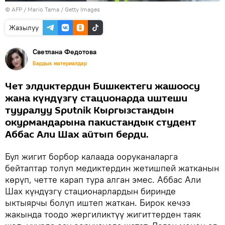
©
AFP
/ Mario Tama / Getty Images
Жазылуу
Светлана Федотова
Бардык материалдар
Чет элдиктердин Бишкектеги жашоосу
жана күндүзгү стационарда иштеши
тууралуу Sputnik Кыргызстандын
окурмандарына пакистандык студент
Аббас Али Шах айтып берди.
Бул жигит борбор калаада ооруканаларга
бейтаптар толуп медиктердин жетишпей жатканын
көрүп, четте карап тура алган эмес. Аббас Али
Шах күндүзгү стационарлардын биринде
ыктыярчы болуп иштеп жаткан. Бирок кечээ
жакында тоодо жергиликтүү жигиттерден таяк