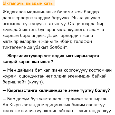
Ыктыярчы кыздын каты
Жадагалса медициналык билими жок балдар
дарыгерлерге жардам берүүдө. Мына ушулар
чынында суктанууга татыктуу. Стационарда бир
жумадай иштеп, бул аралыкта жүздөгөн адамга
жардам бере алдык. Дарыгерлердин жана
ыктыярчылардын жаны тынбайт, телефон
тиктегенге да убакыт болбойт.
— Жергиликтүүлөр чет элдик ыктыярчыларга
кандай карап жатышат?
— Мен дайыма бет кап жана коргонуучу костюмчан
жүрөм, ошондуктан чет элдик экенимдин байкай
беришпейт (күлүп).
— Кыргызстанга келишиңизге эмне түрткү болду?
— Бир досум бул жакта дарыгерликке тапшырган.
Ал Кыргызстанда медициналык билим сапаттуу
жана жеткиликтүү экенин айткан. Пакистанда окуу