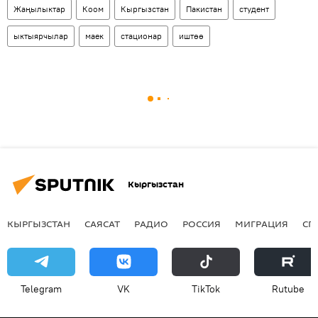
Жаңылыктар
Коом
Кыргызстан
Пакистан
студент
ыктыярчылар
маек
стационар
иштөө
Кыргызстан
КЫРГЫЗСТАН
САЯСАТ
РАДИО
РОССИЯ
МИГРАЦИЯ
СП
Telegram
VK
ТikТоk
Rutube