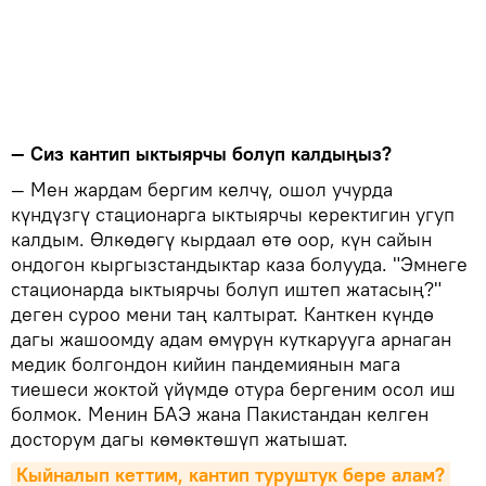
— Сиз кантип ыктыярчы болуп калдыңыз?
— Мен жардам бергим келчү, ошол учурда
күндүзгү стационарга ыктыярчы керектигин угуп
калдым. Өлкөдөгү кырдаал өтө оор, күн сайын
ондогон кыргызстандыктар каза болууда. "Эмнеге
стационарда ыктыярчы болуп иштеп жатасың?"
деген суроо мени таң калтырат. Канткен күндө
дагы жашоомду адам өмүрүн куткарууга арнаган
медик болгондон кийин пандемиянын мага
тиешеси жоктой үйүмдө отура бергеним осол иш
болмок. Менин БАЭ жана Пакистандан келген
досторум дагы көмөктөшүп жатышат.
Кыйналып кеттим, кантип туруштук бере алам? 