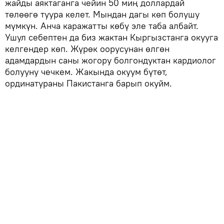
жайды аяктаганга чейин 50 миң доллардай
төлөөгө туура келет. Мындан дагы көп болушу
мүмкүн. Анча каражатты көбү эле таба албайт.
Ушул себептен да биз жактан Кыргызстанга окууга
келгендер көп. Жүрөк оорусунан өлгөн
адамдардын саны жогору болгондуктан кардиолог
болууну чечкем. Жакында окуум бүтөт,
ординатураны Пакистанга барып окуйм.