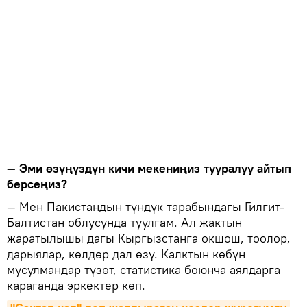
— Эми өзүңүздүн кичи мекениңиз тууралуу айтып
берсеңиз?
— Мен Пакистандын түндүк тарабындагы Гилгит-
Балтистан облусунда туулгам. Ал жактын
жаратылышы дагы Кыргызстанга окшош, тоолор,
дарыялар, көлдөр дал өзү. Калктын көбүн
мусулмандар түзөт, статистика боюнча аялдарга
караганда эркектер көп.