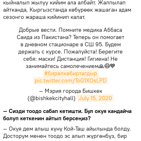
кыйналып жылуу кийим ала албайт. Жалпылап
айтканда, Кыргызстанда көбүрөөк жашаган адам
сезонго жараша кийинип калат.
Добрые вести. Помните медика Аббаса
Саида из Пакистана? Теперь он помогает
в дневном стационаре в СШ 95. Будем
держать с курсе. Пожалуйста! Берегите
себя: маски! Дистанция! Гигиена! Не
занимайтесь самолечением🙏😷💙
#бирөлкөбиртагдыр
pic.twitter.com/ToG1XOsLPD
— Мэрия города Бишкек
(@bishkekcityhall)
July 15, 2020
— Сизди тоодо сабап кетишти. Бул окуя кандайча
болуп кеткенин айтып берсеңиз?
— Окуя дем алыш күнү Кой-Таш айылында болду.
Досторум менен тоодо эс алып жүргөнбүз, бир