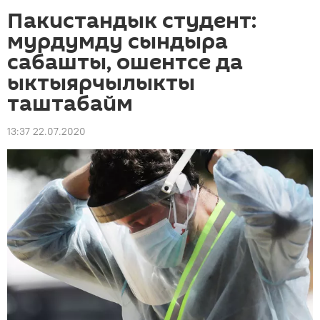
Пакистандык студент:
мурдумду сындыра
сабашты, ошентсе да
ыктыярчылыкты
таштабайм
13:37 22.07.2020