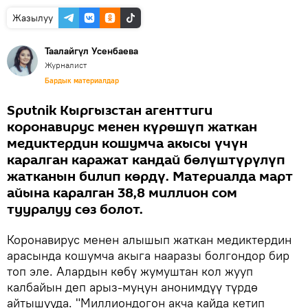
Жазылуу
Таалайгүл Усенбаева
Журналист
Бардык материалдар
Sputnik Кыргызстан агенттиги
коронавирус менен күрөшүп жаткан
медиктердин кошумча акысы үчүн
каралган каражат кандай бөлүштүрүлүп
жатканын билип көрдү. Материалда март
айына каралган 38,8 миллион сом
тууралуу сөз болот.
Коронавирус менен алышып жаткан медиктердин
арасында кошумча акыга нааразы болгондор бир
топ эле. Алардын көбү жумуштан кол жууп
калбайын деп арыз-муңун анонимдүү түрдө
айтышууда. "Миллиондогон акча кайда кетип