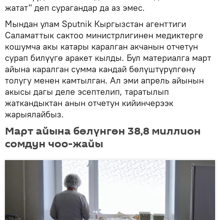
жатат" деп сурагандар да аз эмес.
Мындан улам Sputnik Кыргызстан агенттиги
Саламаттык сактоо министрлигинен медиктерге
кошумча акы катары каралган акчанын отчетун
сурап билүүгө аракет кылды. Бул материалга март
айына каралган сумма кандай бөлүштүрүлгөнү
толугу менен камтылган. Ал эми апрель айынын
акысы дагы деле эсептелип, таратылып
жаткандыктан анын отчетун кийинчерээк
жарыялайбыз.
Март айына бөлүнгөн 38,8 миллион
сомдун чоо-жайы