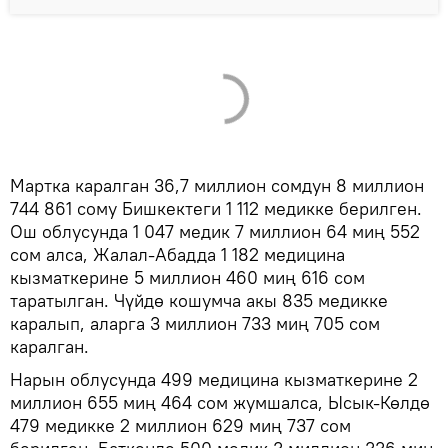
Мартка каралган 36,7 миллион сомдун 8 миллион
744 861 сому Бишкектеги 1 112 медикке берилген.
Ош облусунда 1 047 медик 7 миллион 64 миң 552
сом алса, Жалал-Абадда 1 182 медицина
кызматкерине 5 миллион 460 миң 616 сом
таратылган. Чүйдө кошумча акы 835 медикке
каралып, аларга 3 миллион 733 миң 705 сом
каралган.
Нарын облусунда 499 медицина кызматкерине 2
миллион 655 миң 464 сом жумшалса, Ысык-Көлдө
479 медикке 2 миллион 629 миң 737 сом