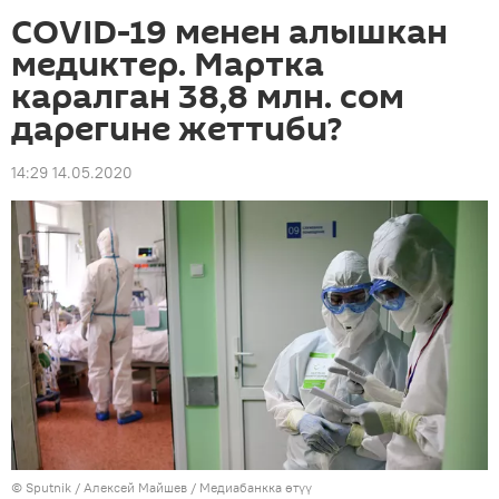
COVID-19 менен алышкан
медиктер. Мартка
каралган 38,8 млн. сом
дарегине жеттиби?
14:29 14.05.2020
©
Sputnik
/ Алексей Майшев
/
Медиабанкка өтүү