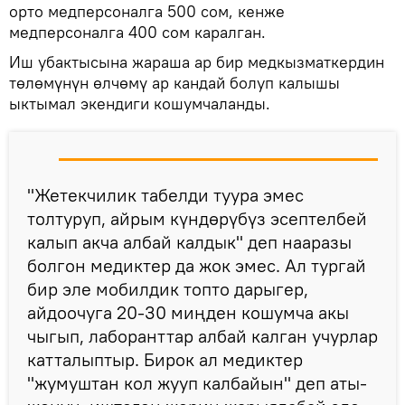
орто медперсоналга 500 сом, кенже
медперсоналга 400 сом каралган.
Иш убактысына жараша ар бир медкызматкердин
төлөмүнүн өлчөмү ар кандай болуп калышы
ыктымал экендиги кошумчаланды.
"Жетекчилик табелди туура эмес
толтуруп, айрым күндөрүбүз эсептелбей
калып акча албай калдык" деп нааразы
болгон медиктер да жок эмес. Ал тургай
бир эле мобилдик топто дарыгер,
айдоочуга 20-30 миңден кошумча акы
чыгып, лаборанттар албай калган учурлар
катталыптыр. Бирок ал медиктер
"жумуштан кол жууп калбайын" деп аты-