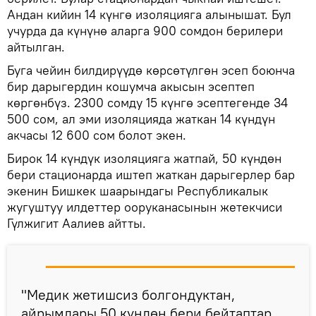
Андан кийин 14 күнгө изоляцияга алынышат. Бул
учурда да күнүнө аларга 900 сомдон берилери
айтылган.
Буга чейин билдирүүдө көрсөтүлгөн эсеп боюнча
бир дарыгердин кошумча акысын эсептеп
көргөнбүз. 2300 сомду 15 күнгө эсептегенде 34
500 сом, ал эми изоляцияда жаткан 14 күндүн
акчасы 12 600 сом болот экен.
Бирок 14 күндүк изоляцияга жатпай, 50 күндөн
бери стационарда иштеп жаткан дарыгерлер бар
экенин Бишкек шаарындагы Республикалык
жугуштуу илдеттер ооруканасынын жетекчиси
Гүлжигит Аалиев айтты.
"Медик жетишсиз болгондуктан,
айрымдары 50 күндөн бери бейтаптар