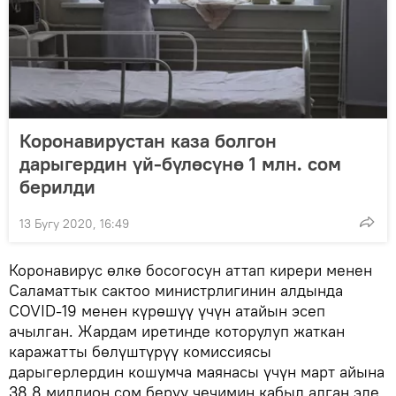
Коронавирустан каза болгон
дарыгердин үй-бүлөсүнө 1 млн. сом
берилди
13 Бугу 2020, 16:49
Коронавирус өлкө босогосун аттап кирери менен
Саламаттык сактоо министрлигинин алдында
COVID-19 менен күрөшүү үчүн атайын эсеп
ачылган. Жардам иретинде которулуп жаткан
каражатты бөлүштүрүү комиссиясы
дарыгерлердин кошумча маянасы үчүн март айына
38,8 миллион сом берүү чечимин кабыл алган эле.