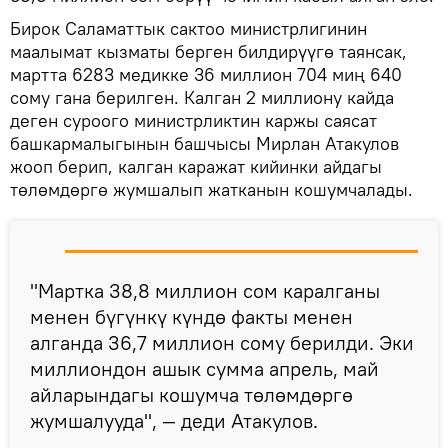
Бирок Саламаттык сактоо министрлигинин
маалымат кызматы берген билдирүүгө таянсак,
мартта 6283 медикке 36 миллион 704 миң 640
сому гана берилген. Калган 2 миллиону кайда
деген суроого министрликтин каржы саясат
башкармалыгынын башчысы Мирлан Атакулов
жооп берип, калган каражат кийинки айдагы
төлөмдөргө жумшалып жатканын кошумчалады.
"Мартка 38,8 миллион сом каралганы
менен бүгүнкү күндө факты менен
алганда 36,7 миллион сому берилди. Эки
миллиондон ашык сумма апрель, май
айларындагы кошумча төлөмдөргө
жумшалууда", — деди Атакулов.