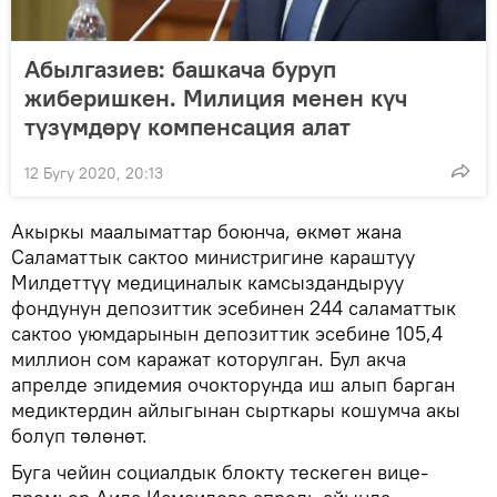
Абылгазиев: башкача буруп
жиберишкен. Милиция менен күч
түзүмдөрү компенсация алат
12 Бугу 2020, 20:13
Акыркы маалыматтар боюнча, өкмөт жана
Саламаттык сактоо министригине караштуу
Милдеттүү медициналык камсыздандыруу
фондунун депозиттик эсебинен 244 саламаттык
сактоо уюмдарынын депозиттик эсебине 105,4
миллион сом каражат которулган. Бул акча
апрелде эпидемия очокторунда иш алып барган
медиктердин айлыгынан сырткары кошумча акы
болуп төлөнөт.
Буга чейин социалдык блокту тескеген вице-