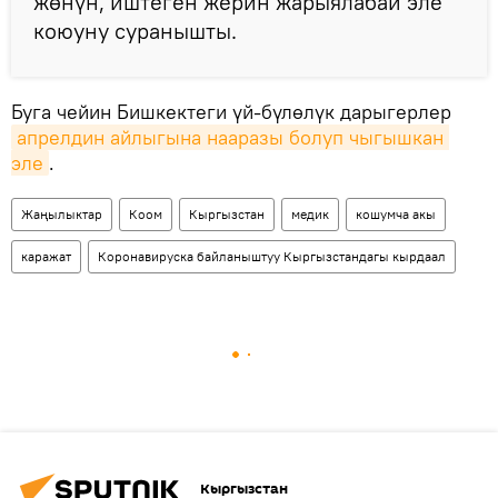
жөнүн, иштеген жерин жарыялабай эле
коюуну суранышты.
Буга чейин Бишкектеги үй-бүлөлүк дарыгерлер
апрелдин айлыгына нааразы болуп чыгышкан 
эле
.
Жаңылыктар
Коом
Кыргызстан
медик
кошумча акы
каражат
Коронавируска байланыштуу Кыргызстандагы кырдаал
Кыргызстан