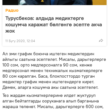
Радио
Турусбеков: алдыда медиктерге
кошумча каражат бөлгөнгө эсепте акча
жок
11 Бугу 2020, 12:04
Ал эми график боюнча иштеген медиктердин
айлыгы саатына эсептелет. Мисалы, дарыгерлерге
100 сом, орто медперсоналга 90 сом, кенже
медперсонал менен техникалык кызматкерлерге
80 сом каралган. Баса, блокпосттордо турган
медиктер график менен иштегендерге кирет.
Демек, аларга кошумча акы саатына эсептелет.
Тез жардам кызматкерлерине илдет жуктуруп
алган бейтаптарды ооруканага алып барганына
жараша төлөнөт. Мисалы, дарыгерлерге 600 сом,