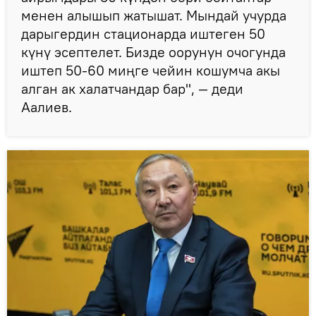
менен алышып жатышат. Мындай учурда
дарыгердин стационарда иштеген 50
күнү эсептелет. Бизде оорунун очогунда
иштеп 50-60 миңге чейин кошумча акы
алган ак халатчандар бар", — деди
Аалиев.