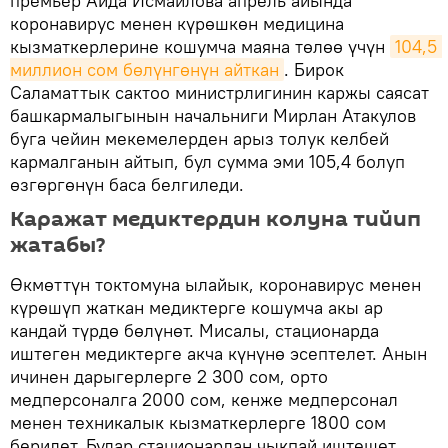
премьер Аида Исмаилова апрель айында
коронавирус менен күрөшкөн медицина
кызматкерлерине кошумча маяна төлөө үчүн
104,5 
миллион сом бөлүнгөнүн айткан
. Бирок
Саламаттык сактоо министрлигинин каржы саясат
башкармалыгынын начальниги Мирлан Атакулов
буга чейин мекемелерден арыз толук келбей
кармалганын айтып, бул сумма эми 105,4 болуп
өзгөргөнүн баса белгиледи.
Каражат медиктердин колуна тийип
жатабы?
Өкмөттүн токтомуна ылайык, коронавирус менен
күрөшүп жаткан медиктерге кошумча акы ар
кандай түрдө бөлүнөт. Мисалы, стационарда
иштеген медиктерге акча күнүнө эсептелет. Анын
ичинен дарыгерлерге 2 300 сом, орто
медперсоналга 2000 сом, кенже медперсонал
менен техникалык кызматкерлерге 1800 сом
берилет. Булар стационардан чыкпай иштешет.