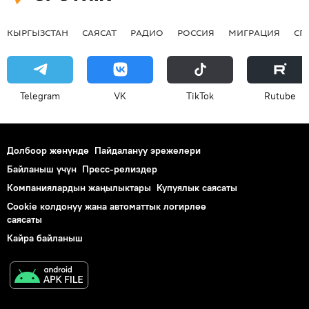
КЫРГЫЗСТАН
САЯСАТ
РАДИО
РОССИЯ
МИГРАЦИЯ
СП
Telegram
VK
ТikТоk
Rutube
Долбоор жөнүндө
Пайдалануу эрежелери
Байланыш үчүн
Пресс-релиздер
Компаниялардын жаңылыктары
Купуялык саясаты
Cookie колдонуу жана автоматтык логирлөө
саясаты
Кайра байланыш