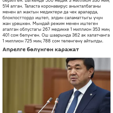
берилген. Баткенде 500 медик 3 миллион 336 миң
514 алган. Таласта коронавирус аныкталбаганы
менен ал жактын медиктери да чек араларда,
блокпосттордо иштеп, элдин саламаттыгы үчүн
жан үрөшкөн. Мындай режим менен иштеген
аталган облустагы 267 медикке 1 миллион 353 миң
401 сом бөлүнгөн. Ош шаарында 362 ак халатчанга
1 миллион 725 миң 788 сом төлөнгөнү айтылды.
Апрелге бөлүнгөн каражат