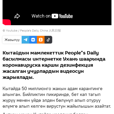
©
Youtube / People's Daily, China 人民日报
Жазылуу
Кытайдын мамлекеттик People"s Daily
басылмасы интернетке Ухань шаарында
коронавируска каршы дезинфекция
жасалган учурлардын видеосун
жарыялады.
Кытайда 50 миллионго жакын адам карантинге
алынган. Бийликтин пикиринде, бет кап тагып
жүрүү менен үйдө элден бөлүнүп алып отуруу
өлүмгө алып келген вирустун жайылышын азайтат.