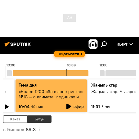
КЫРГ
Кыргызстан
10:00
10:39
11:00
Тема дня
Жаңылыктар
уск
«Более 1200 сёл в зоне риска»:
Жаңылыктар. Чыгарылы
МЧС — о климате, ледниках и
системе оповещения
эфир
10:04
11:01
49 мин
3 мин
населения
Кечээ
Бүгүн
г. Бишкек
89.3