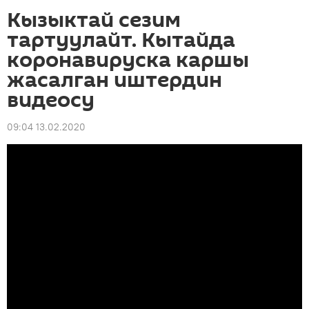
Кызыктай сезим
тартуулайт. Кытайда
коронавируска каршы
жасалган иштердин
видеосу
09:04 13.02.2020