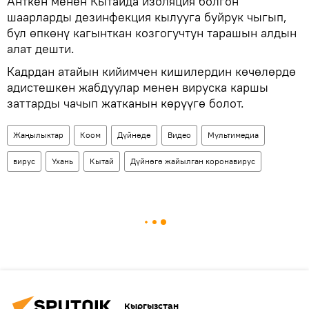
Анткен менен Кытайда изоляция болгон
шаарларды дезинфекция кылууга буйрук чыгып,
бул өпкөнү кагынткан козгогучтун тарашын алдын
алат дешти.
Кадрдан атайын кийимчен кишилердин көчөлөрдө
адистешкен жабдуулар менен вируска каршы
заттарды чачып жатканын көрүүгө болот.
Жаңылыктар
Коом
Дүйнөдө
Видео
Мультимедиа
вирус
Ухань
Кытай
Дүйнөгө жайылган коронавирус
Кыргызстан