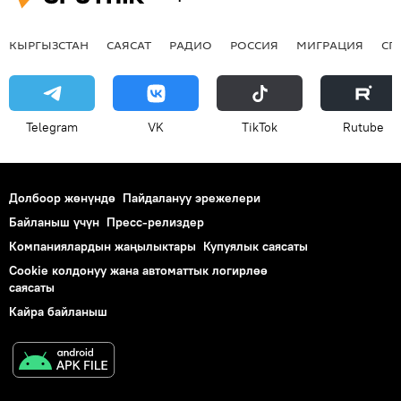
КЫРГЫЗСТАН
САЯСАТ
РАДИО
РОССИЯ
МИГРАЦИЯ
СП
Telegram
VK
ТikТоk
Rutube
Долбоор жөнүндө
Пайдалануу эрежелери
Байланыш үчүн
Пресс-релиздер
Компаниялардын жаңылыктары
Купуялык саясаты
Cookie колдонуу жана автоматтык логирлөө
саясаты
Кайра байланыш