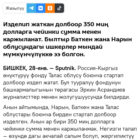
Жазылуу
Изделип жаткан долбоор 350 миң
долларга чейинки сумма менен
каржыланат. Былтыр Баткен жана Нарын
облусундагы ишкерлер мындай
мүмкүнчүлүккө ээ болгон.
БИШКЕК, 28-янв. — Sputnik.
Россия-Кыргыз
өнүктүрүү фонду Талас облусу боюнча стартап
долбоор издеп жатат. Бул тууралуу фондунун
башкармалыгынын төрагасы Эркин Асрандиев
журналисттер менен жолугушуусунда билдирди.
Анын айтымында, Нарын, Баткен жана Талас
облустары боюнча бирден стартап долбоор
изделген. Анын ар бири 350 миң долларга
чейинки сумма менен каржыланмак. Негизги талап
— өзүндө дагы акчалай салым болуп, жергиликтүү