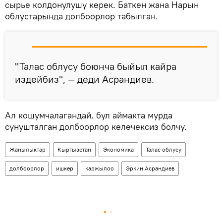
сырье колдонулушу керек. Баткен жана Нарын
облустарында долбоорлор табылган.
"Талас облусу боюнча быйыл кайра
издейбиз", — деди Асрандиев.
Ал кошумчалагандай, бул аймакта мурда
сунушталган долбоорлор келечексиз болчу.
Жаңылыктар
Кыргызстан
Экономика
Талас облусу
долбоорлор
ишкер
каржылоо
Эркин Асрандиев