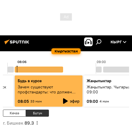
КЫРГ
Кыргызстан
08:06
09:00
Будь в курсе
Жаңылыктар
уск
Зачем существуют
Жаңылыктар. Чыгары
профстандарты: что должен
09:00
знать каждый специалист о
эфир
08:05
09:00
33 мин
4 мин
своей профессии
Кечээ
Бүгүн
г. Бишкек
89.3