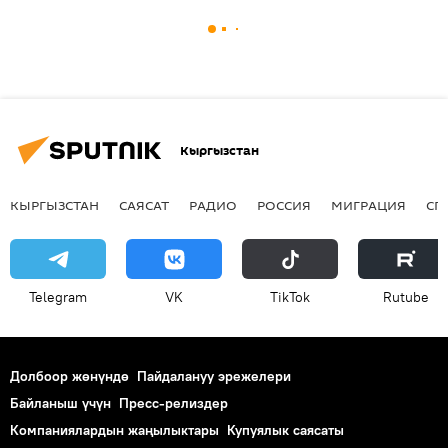
Кыргызстан
КЫРГЫЗСТАН
САЯСАТ
РАДИО
РОССИЯ
МИГРАЦИЯ
СП
Telegram
VK
ТikТоk
Rutube
Долбоор жөнүндө
Пайдалануу эрежелери
Байланыш үчүн
Пресс-релиздер
Компаниялардын жаңылыктары
Купуялык саясаты