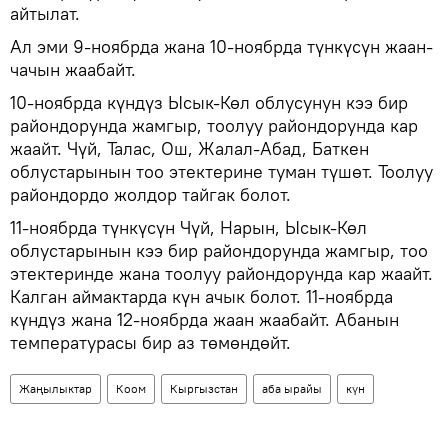
айтылат.
Ал эми 9-ноябрда жана 10-ноябрда түнкүсүн жаан-
чачын жаабайт.
10-ноябрда күндүз Ысык-Көл облусунун кээ бир
райондорунда жамгыр, тоолуу райондорунда кар
жаайт. Чүй, Талас, Ош, Жалал-Абад, Баткен
облустарынын тоо этектерине туман түшөт. Тоолуу
райондордо жолдор тайгак болот.
11-ноябрда түнкүсүн Чүй, Нарын, Ысык-Көл
облустарынын кээ бир райондорунда жамгыр, тоо
этектеринде жана тоолуу райондорунда кар жаайт.
Калган аймактарда күн ачык болот. 11-ноябрда
күндүз жана 12-ноябрда жаан жаабайт. Абанын
температурасы бир аз төмөндөйт.
Жаңылыктар
Коом
Кыргызстан
аба ырайы
күн