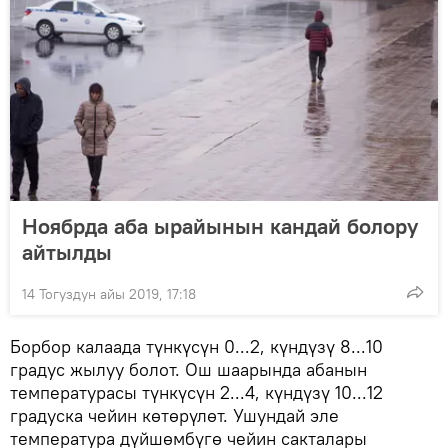
Ноябрда аба ырайынын кандай болору
айтылды
14 Тогуздун айы 2019, 17:18
Борбор калаада түнкүсүн 0...2, күндүзү 8...10
градус жылуу болот. Ош шаарында абанын
температурасы түнкүсүн 2...4, күндүзү 10...12
градуска чейин көтөрүлөт. Ушундай эле
температура дүйшөмбүгө чейин сакталары