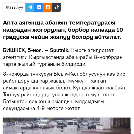
Жазылуу
Апта аягында абанын температурасы
кайрадан жогорулап, борбор калаада 10
градуска чейин жылуу болору айтылат.
БИШКЕК, 5-ноя. — Sputnik.
Кыргызгидромет
агенттиги Кыргызстанда аба ырайы 8-ноябрдан
тарта жылый турганын билдирди.
8-ноябрда түнкүсүн Ысык-Көл облусунун кээ бир
райондорунда кар жаашы мүмкүн, калган
аймактарда күн ачык болот. Күндүз жаан жаабайт.
Тоолуу райондордо унаа жолдорго муз тоңот.
Батыштан соккон шамалдын ылдамдыгы
секундасына 4-9 метрге жетет.