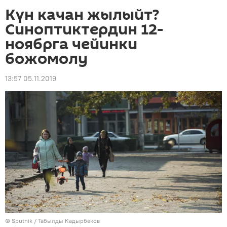
Күн качан жылыйт?
Синоптиктердин 12-
ноябрга чейинки
божомолу
13:57 05.11.2019
©
Sputnik / Табылды Кадырбеков