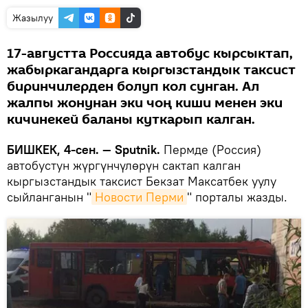
Жазылуу
17-августта Россияда автобус кырсыктап,
жабыркагандарга кыргызстандык таксист
биринчилерден болуп кол сунган. Ал
жалпы жонунан эки чоң киши менен эки
кичинекей баланы куткарып калган.
БИШКЕК, 4-cен. — Sputnik.
Пермде (Россия)
автобустун жүргүнчүлөрүн сактап калган
кыргызстандык таксист Бекзат Максатбек уулу
сыйланганын "
Новости Перми
" порталы жазды.