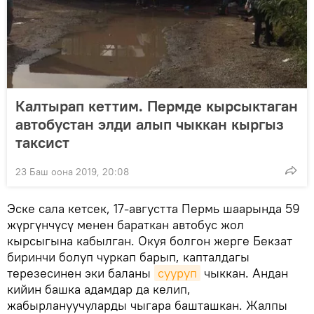
Калтырап кеттим. Пермде кырсыктаган
автобустан элди алып чыккан кыргыз
таксист
23 Баш оона 2019, 20:08
Эске сала кетсек, 17-августта Пермь шаарында 59
жүргүнчүсү менен бараткан автобус жол
кырсыгына кабылган. Окуя болгон жерге Бекзат
биринчи болуп чуркап барып, капталдагы
терезесинен эки баланы
сууруп
чыккан. Андан
кийин башка адамдар да келип,
жабырлануучуларды чыгара башташкан. Жалпы