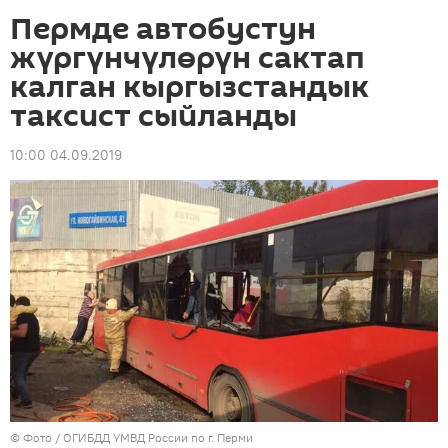
Пермде автобустун
жүргүнчүлөрүн сактап
калган кыргызстандык
таксист сыйланды
10:00 04.09.2019
© Фото / ОГИБДД УМВД России по г. Перми