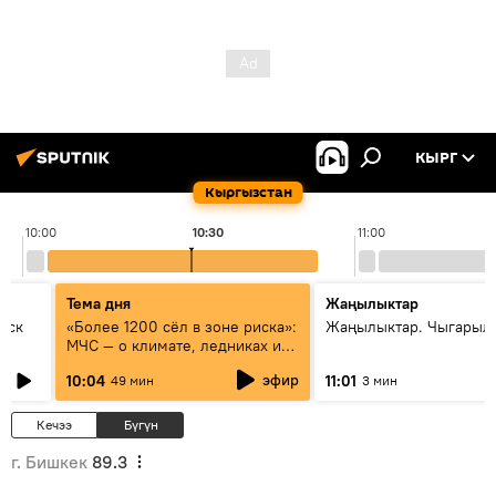
КЫРГ
Кыргызстан
10:00
10:30
11:00
Тема дня
Жаңылыктар
уск
«Более 1200 сёл в зоне риска»:
Жаңылыктар. Чыгарылы
МЧС — о климате, ледниках и
системе оповещения
эфир
10:04
11:01
49 мин
3 мин
населения
Кечээ
Бүгүн
г. Бишкек
89.3