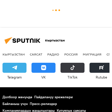
Кыргызстан
КЫРГЫЗСТАН
САЯСАТ
РАДИО
РОССИЯ
МИГРАЦИЯ
СП
Telegram
VK
ТikТоk
Rutube
Долбоор жөнүндө
Пайдалануу эрежелери
Байланыш үчүн
Пресс-релиздер
Компаниялардын жаңылыктары
Купуялык саясаты