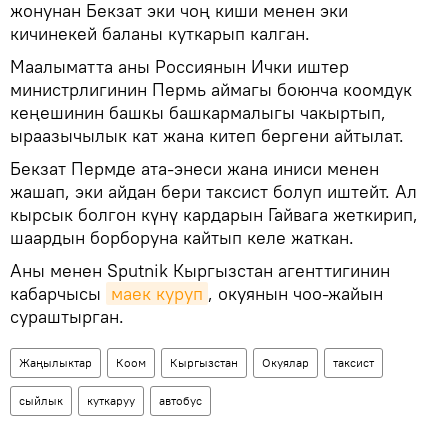
жонунан Бекзат эки чоң киши менен эки
кичинекей баланы куткарып калган.
Маалыматта аны Россиянын Ички иштер
министрлигинин Пермь аймагы боюнча коомдук
кеңешинин башкы башкармалыгы чакыртып,
ыраазычылык кат жана китеп бергени айтылат.
Бекзат Пермде ата-энеси жана иниси менен
жашап, эки айдан бери таксист болуп иштейт. Ал
кырсык болгон күнү кардарын Гайвага жеткирип,
шаардын борборуна кайтып келе жаткан.
Аны менен Sputnik Кыргызстан агенттигинин
кабарчысы
маек куруп
, окуянын чоо-жайын
сураштырган.
Жаңылыктар
Коом
Кыргызстан
Окуялар
таксист
сыйлык
куткаруу
автобус