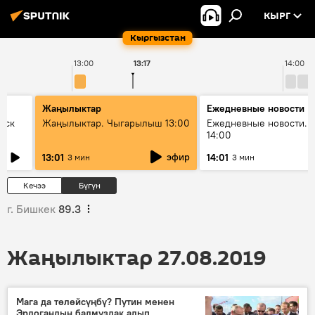
КЫРГ
Кыргызстан
13:00
13:17
14:00
Жаңылыктар
Ежедневные новости
уск
Жаңылыктар. Чыгарылыш 13:00
Ежедневные новости. 
14:00
эфир
13:01
14:01
3 мин
3 мин
Кечээ
Бүгүн
г. Бишкек
89.3
Жаңылыктар 27.08.2019
Мага да төлөйсүңбү? Путин менен
Эрдогандын балмуздак алып