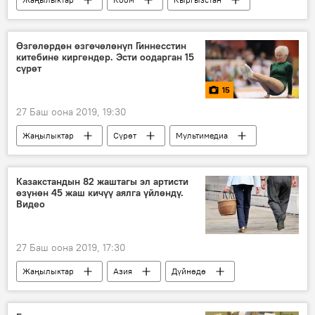
Курсан Асанов
Башкы прокуратура
Өзгөлөрдөн өзгөчөлөнүп Гиннесстин
китебине киргендер. Эсти оодарган 15
сүрөт
15
27 Баш оона 2019, 19:30
Жаңылыктар
Сүрөт
Мультимедиа
Коом
Дүйнөдө
Гиннес китеби
рекорд
Казакстандын 82 жаштагы эл артисти
өзүнөн 45 жаш кичүү аялга үйлөндү.
Видео
27 Баш оона 2019, 17:30
Жаңылыктар
Азия
Дүйнөдө
Коом
Казакстан
артист
үлпөт
той
журналист