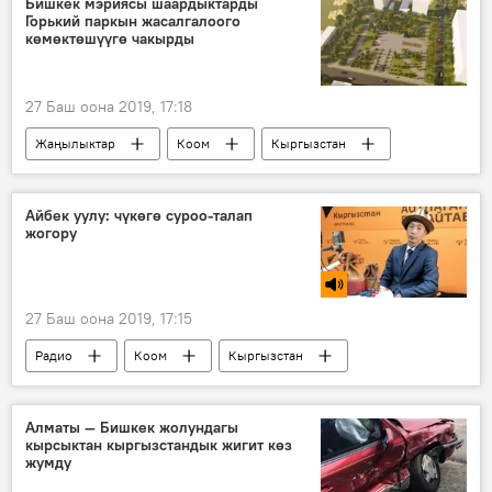
Бишкек мэриясы шаардыктарды
Горький паркын жасалгалоого
көмөктөшүүгө чакырды
27 Баш оона 2019, 17:18
Жаңылыктар
Коом
Кыргызстан
Бишкек мэриясы
парк
эскиз
Айбек уулу: чүкөгө суроо-талап
жогору
27 Баш оона 2019, 17:15
Радио
Коом
Кыргызстан
Маданият
чүкө
суроо-талап
тарыхый баалуулуктар
Алматы — Бишкек жолундагы
кырсыктан кыргызстандык жигит көз
жумду