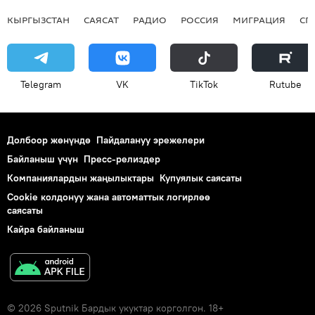
КЫРГЫЗСТАН
САЯСАТ
РАДИО
РОССИЯ
МИГРАЦИЯ
СП
Telegram
VK
ТikТоk
Rutube
Долбоор жөнүндө
Пайдалануу эрежелери
Байланыш үчүн
Пресс-релиздер
Компаниялардын жаңылыктары
Купуялык саясаты
Cookie колдонуу жана автоматтык логирлөө
саясаты
Кайра байланыш
© 2026 Sputnik Бардык укуктар корголгон. 18+