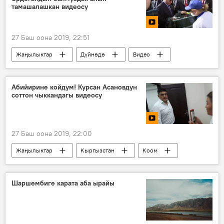
тамашалашкан видеосу
27 Баш оона 2019, 22:51
Жаңылыктар
Дүйнөдө
Видео
Мультимедиа
Режеп Тайип Эрдоган
Владимир Путин
балмуздак
Абийирине койдум! Курсан Асановдун
соттон чыккандагы видеосу
Россия
27 Баш оона 2019, 22:00
Жаңылыктар
Кыргызстан
Коом
Видео
Мультимедиа
Курсан Асанов
сот
кармоо
Шаршембиге карата аба ырайы