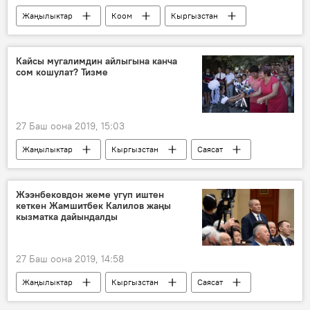
Жаңылыктар
Коом
Кыргызстан
Окуялар
Алмазбек Атамбаев
мүлк
Башкы прокуратура
Кайсы мугалимдин айлыгына канча
сом кошулат? Тизме
Алмазбек Атамбаевдин кармалышы
27 Баш оона 2019, 15:03
Жаңылыктар
Кыргызстан
Саясат
мугалим
мектеп
маяна
Жээнбековдон жеме угуп иштен
кеткен Жамшитбек Калилов жаңы
кызматка дайындалды
27 Баш оона 2019, 14:58
Жаңылыктар
Кыргызстан
Саясат
Жамшитбек Калилов
темир жол