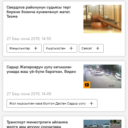
пара
кызмат
Свердлов районунун судьясы төрт
берене боюнча күнөөлөнүп жатат.
Транспорт жана коммуникациялар министрлиги
Тизме
27 Баш оона 2019, 14:55
Жаңылыктар
Кыргызстан
Саясат
Бишкек
Свердлов району
судья
жактоочу
Садыр Жапаровдун уулу кагышкан
унаада жаш үй-бүлө бараткан. Видео
27 Баш оона 2019, 14:49
Жол кырсыктан каза болгон Дастан Садыр уулу
Жаңылыктар
Кыргызстан
Окуялар
Видео
Мультимедиа
Транспорт министрлиги айланма
жолго акы алууну сунуштады