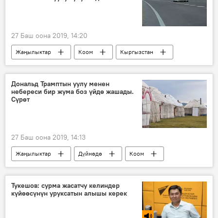
Садыр Жапаров
кырсык
унаа
27 Баш оона 2019, 14:20
Жаңылыктар
Коом
Кыргызстан
Жанат Бейшенов
акы
жол
мыйзам
Дональд Трамптын уулу менен
небереси бир жума боз үйдө жашады.
Сүрөт
27 Баш оона 2019, 14:13
Жаңылыктар
Дүйнөдө
Коом
Дональд Трамп
Боз үй
Монголия
Тукешов: сурма жасатчу келиндер
күйөөсүнүн уруксатын алышы керек