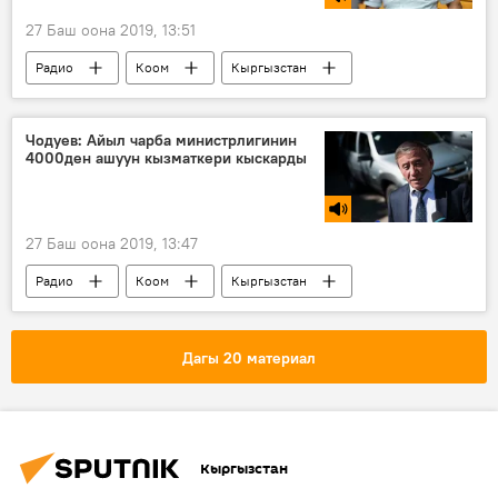
27 Баш оона 2019, 13:51
Радио
Коом
Кыргызстан
Султан Тукешов
уруксат
ден соолук
пластикалык хирургия
Чодуев: Айыл чарба министрлигинин
4000ден ашуун кызматкери кыскарды
27 Баш оона 2019, 13:47
Радио
Коом
Кыргызстан
Эркинбек Чодуев
кадрлар
кыскартуу
министрлик
аймактар
Дагы 20 материал
Кыргызстан