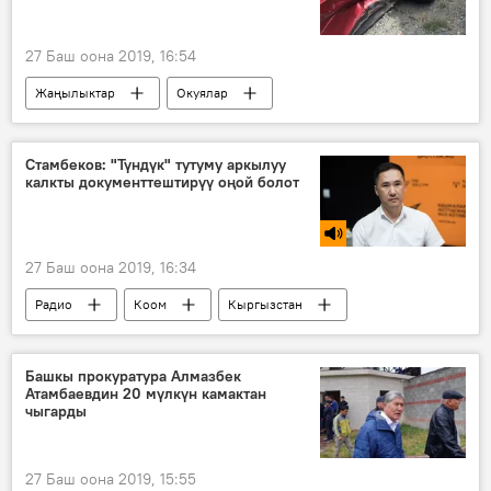
27 Баш оона 2019, 16:54
Жаңылыктар
Окуялар
Кыргызстан
Казакстан
Алматы
жол кырсык
Стамбеков: "Түндүк" тутуму аркылуу
калкты документтештирүү оңой болот
27 Баш оона 2019, 16:34
Радио
Коом
Кыргызстан
калк
документ
түндүк
Башкы прокуратура Алмазбек
Атамбаевдин 20 мүлкүн камактан
чыгарды
27 Баш оона 2019, 15:55