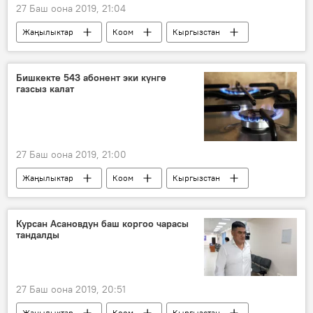
27 Баш оона 2019, 21:04
Жаңылыктар
Коом
Кыргызстан
аба ырайы
жаан-чачын
Бишкекте 543 абонент эки күнгө
газсыз калат
27 Баш оона 2019, 21:00
Жаңылыктар
Коом
Кыргызстан
Бишкек
газ
Курсан Асановдун баш коргоо чарасы
тандалды
27 Баш оона 2019, 20:51
Жаңылыктар
Коом
Кыргызстан